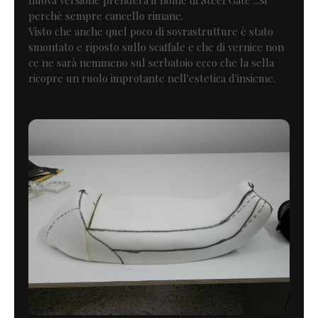
perchè sempre cancello rimane.
Visto che anche quel poco di sovrastrutture è stato
smontato e riposto sullo scaffale e che di vernice non
ce ne sarà nemmeno sul serbatoio ecco che la sella
ricopre un ruolo improtante nell'estetica d'insieme.