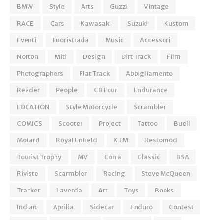
BMW
Style
Arts
Guzzi
Vintage
RACE
Cars
Kawasaki
Suzuki
Kustom
Eventi
Fuoristrada
Music
Accessori
Norton
Miti
Design
Dirt Track
Film
Photographers
Flat Track
Abbigliamento
Reader
People
CB Four
Endurance
LOCATION
Style Motorcycle
Scrambler
COMICS
Scooter
Project
Tattoo
Buell
Motard
Royal Enfield
KTM
Restomod
Tourist Trophy
MV
Corra
Classic
BSA
Riviste
Scarmbler
Racing
Steve McQueen
Tracker
Laverda
Art
Toys
Books
Indian
Aprilia
Sidecar
Enduro
Contest