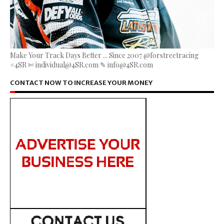
Make Your Track Days Better ... Since 2007 @forstreetracing
#4SR ✄ individual@4SR.com ✎ info@4SR.com
CONTACT NOW TO INCREASE YOUR MONEY