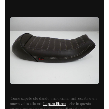
Come sapete sto dando una diciamo rinfrescata o un
nuovo volto alla mia
Lupara Bianca
, che in questa
nuova versione prenderà il nome di Steel Gate ...si