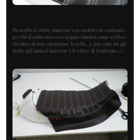
Ho scelto il colore marrone con cuciture in contrasto
perchè il solito nero era troppo classica come scelta e
rischiava di non valorizzare la sella ...e poi come ho già
detto agli amici il marrone è il colore di tendenza ;-)