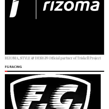
RIZOMA, STYLE & DESIGN Official partner of Triskell Project
FG RACING