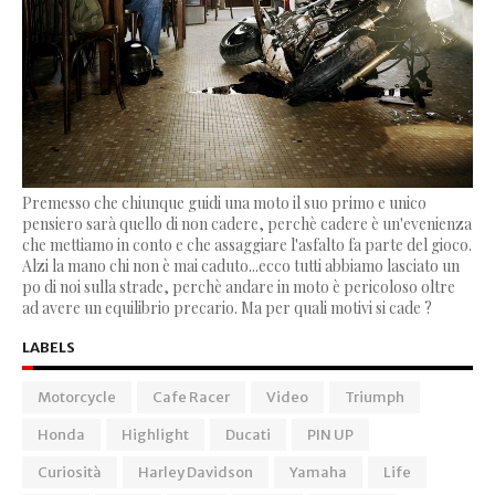
Premesso che chiunque guidi una moto il suo primo e unico
pensiero sarà quello di non cadere, perchè cadere è un'evenienza
che mettiamo in conto e che assaggiare l'asfalto fa parte del gioco.
Alzi la mano chi non è mai caduto...ecco tutti abbiamo lasciato un
po di noi sulla strade, perchè andare in moto è pericoloso oltre
ad avere un equilibrio precario. Ma per quali motivi si cade ?
LABELS
Motorcycle
Cafe Racer
Video
Triumph
Honda
Highlight
Ducati
PIN UP
Curiosità
Harley Davidson
Yamaha
Life