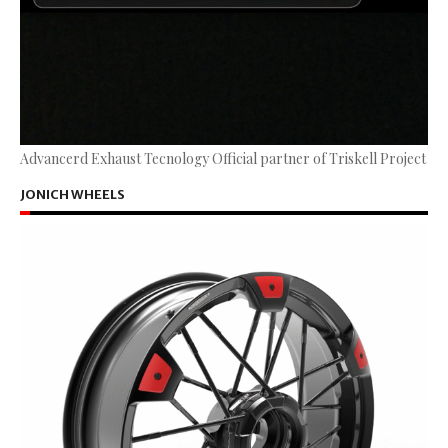
Advancerd Exhaust Tecnology Official partner of Triskell Project
JONICH WHEELS