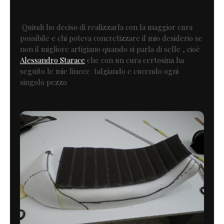
Quindi ho deciso di realizzarla con la maggior cura
possibile e chi poteva concretizzare il mio desiderio se
non il migliore artigiano quando si parla di selle , cioè
Alessandro Starace
che con un cura certosina ha
seguito le mie lineee talgiando e cucendo ogni
singolo pezzo