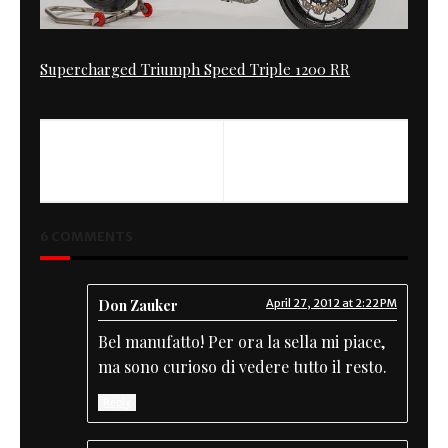
Supercharged Triumph Speed Triple 1200 RR
PREVIOUS
NEXT
Scrambler Mix
TZ 750 Lego Techinc
6 COMMENTS
Don Zauker
April 27, 2012 at 2:22 PM
Bel manufatto! Per ora la sella mi piace,
ma sono curioso di vedere tutto il resto.
Reply