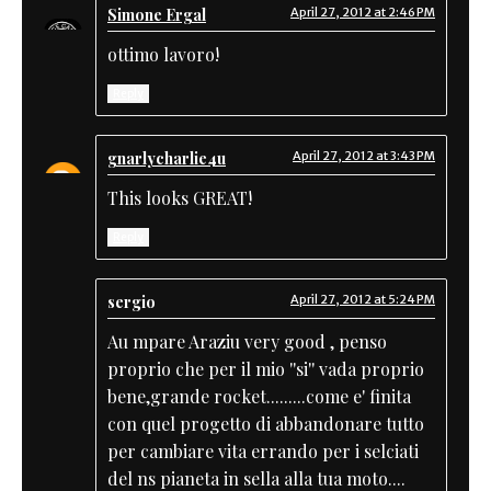
Simone Ergal
April 27, 2012 at 2:46 PM
ottimo lavoro!
Reply
gnarlycharlie4u
April 27, 2012 at 3:43 PM
This looks GREAT!
Reply
sergio
April 27, 2012 at 5:24 PM
Au mpare Araziu very good , penso
proprio che per il mio ''si'' vada proprio
bene,grande rocket.........come e' finita
con quel progetto di abbandonare tutto
per cambiare vita errando per i selciati
del ns pianeta in sella alla tua moto....