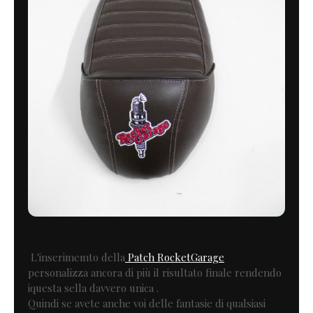
L'inserimemto della
Patch RocketGarage
personalizza ancora di più il risultato finale rendendo
iquesta sella davvero unica .
Quindi se avete anche voi delle fantasie di qualsiasi