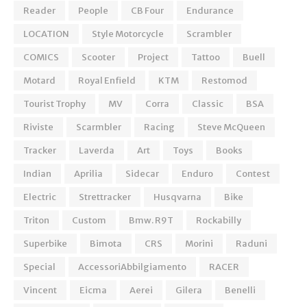
Reader
People
CB Four
Endurance
LOCATION
Style Motorcycle
Scrambler
COMICS
Scooter
Project
Tattoo
Buell
Motard
Royal Enfield
KTM
Restomod
Tourist Trophy
MV
Corra
Classic
BSA
Riviste
Scarmbler
Racing
Steve McQueen
Tracker
Laverda
Art
Toys
Books
Indian
Aprilia
Sidecar
Enduro
Contest
Electric
Strettracker
Husqvarna
Bike
Triton
Custom
Bmw. R9T
Rockabilly
Superbike
Bimota
CRS
Morini
Raduni
Special
AccessoriAbbilgiamento
RACER
Vincent
Eicma
Aerei
Gilera
Benelli