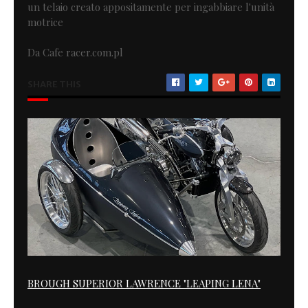
un telaio creato appositamente per ingabbiare l'unità
motrice
Da Cafe racer.com.pl
SHARE THIS
BROUGH SUPERIOR LAWRENCE "LEAPING LENA"