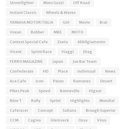
Streetfighter
Moto Guzzi
Off Road
Instant Classic
Wheels & Waves
YAMAHA MOTOR ITALIA
Girl
Movie
Brat
Voxan
Bobber
MBE
MOTO
Contest Special Cafe
Zaeta
Abbilgiamento
Vicent
Sprint Race
Viaggi
Drag
FERRO MAGAZINE
Japan
Joe Bar Team
Confederate
HD
Place
Indivisual
News
Ace Cafe
Icon
Paton
Ramones
Desert
Pikes Peak
Speed
Bonneville
Higear
Nine T
Rally
Sprint
Highlights
Mondial
Caferacer
Concept
Sultans
Brough Superior
CCM
Cagiva
Glemseck
Ossa
Virus