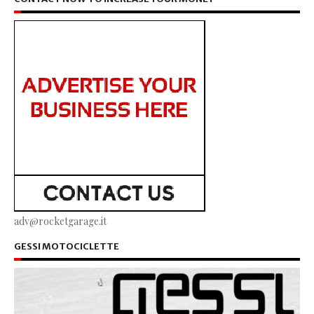
adv@rocketgarage.it
GESSI MOTOCICLETTE