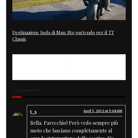
Destinazione Isola di Man: Sto partendo per il TT
Classic
PREVIOUS
NEXT
Canyon Mk1 Street Tracker
Black Beast
2 COMMENTS
t_s
April 5, 2012 at 9:48 AM
Bella. Parecchio! Però vedo sempre più
moto che lasciano completamente al