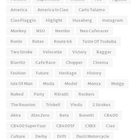
America
America In Ciao
Carlo Talamo
Ciao Piaggio
Higlight
Husaberg
Instagram
Monkey
NSU
Nembo
Neo Caferacer
Ronin
Rotax
Route 66
Taste Of Tsukuba
Two Stroke
Velocette
Victory
Bagger
Biarritz
Cafe Race
Chopper
Cinema
Fashion
Future
Heritage
History
Isle Of Man
Moda
Model
Monza
Motgp
Naked
Party
Ritratti
Rockers
The Reunion
Triskell
Viedo
2 Strokes
Akira
Alzo Zero
Beta
Bonetti
CB400
CB400 Super Four
CB400SF
CXBX
Ciao
Culture
Derby
Drift
Ducti Motorcycle