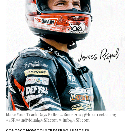
Make Your Track Days Better ... Since 2007 @forstreetracing
#4SR ✄ individual@4SR.com ✎ info@4SR.com
CONTACT NOW TO INCREASE YOUR MONEY