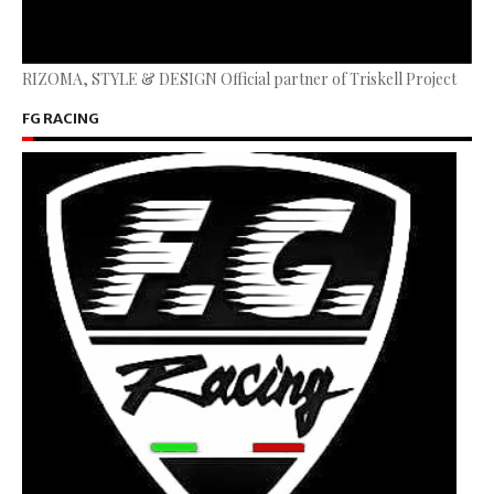
RIZOMA, STYLE & DESIGN Official partner of Triskell Project
FG RACING