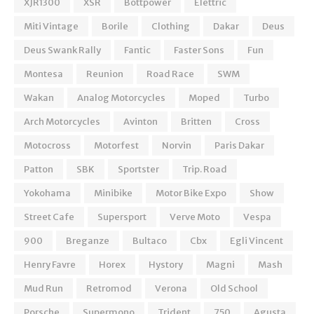
XJR1300
XSR
Bottpower
Elettric
Miti Vintage
Borile
Clothing
Dakar
Deus
Deus Swank Rally
Fantic
Faster Sons
Fun
Montesa
Reunion
Road Race
SWM
Wakan
Analog Motorcycles
Moped
Turbo
Arch Motorcycles
Avinton
Britten
Cross
Motocross
Motorfest
Norvin
Paris Dakar
Patton
SBK
Sportster
Trip. Road
Yokohama
Minibike
Motor Bike Expo
Show
Street Cafe
Supersport
Verve Moto
Vespa
900
Breganze
Bultaco
Cbx
Egli Vincent
Henry Favre
Horex
Hystory
Magni
Mash
Mud Run
Retromod
Verona
Old School
Porsche
Supermono
Trident
750
Agusta