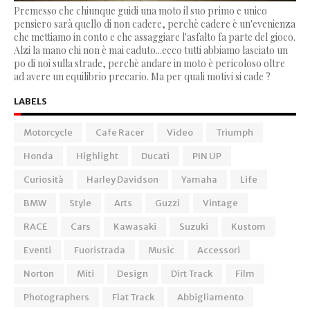
Premesso che chiunque guidi una moto il suo primo e unico
pensiero sarà quello di non cadere, perchè cadere è un'evenienza
che mettiamo in conto e che assaggiare l'asfalto fa parte del gioco.
Alzi la mano chi non è mai caduto...ecco tutti abbiamo lasciato un
po di noi sulla strade, perchè andare in moto è pericoloso oltre
ad avere un equilibrio precario. Ma per quali motivi si cade ?
LABELS
Motorcycle
Cafe Racer
Video
Triumph
Honda
Highlight
Ducati
PIN UP
Curiosità
Harley Davidson
Yamaha
Life
BMW
Style
Arts
Guzzi
Vintage
RACE
Cars
Kawasaki
Suzuki
Kustom
Eventi
Fuoristrada
Music
Accessori
Norton
Miti
Design
Dirt Track
Film
Photographers
Flat Track
Abbigliamento