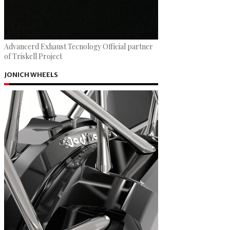
Advancerd Exhaust Tecnology Official partner
of Triskell Project
JONICH WHEELS