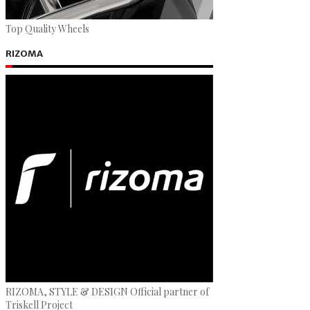
Top Quality Wheels
RIZOMA
RIZOMA, STYLE & DESIGN Official partner of
Triskell Project