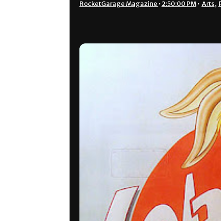
RocketGarage Magazine
•
2:50:00 PM
•
Arts
,