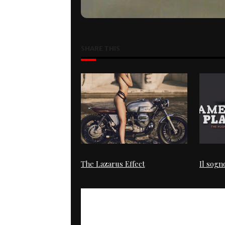
SHARE THIS
The Lazarus Effect
Il sogn
PREVIOUS
Super Record