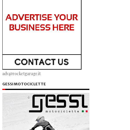
adv@rocketgarage.it
GESSI MOTOCICLETTE