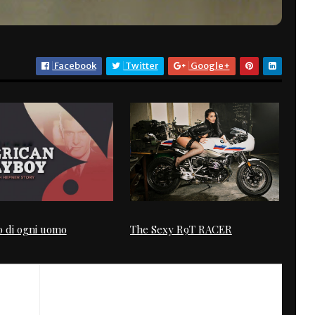
Facebook
Twitter
Google+
o di ogni uomo
The Sexy R9T RACER
NEXT
Cafe Fighter Suzuki