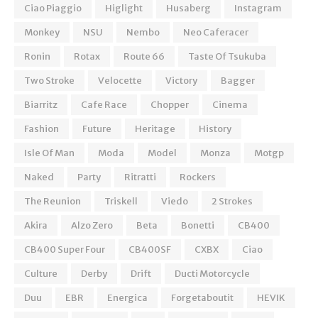
Ciao Piaggio
Higlight
Husaberg
Instagram
Monkey
NSU
Nembo
Neo Caferacer
Ronin
Rotax
Route 66
Taste Of Tsukuba
Two Stroke
Velocette
Victory
Bagger
Biarritz
Cafe Race
Chopper
Cinema
Fashion
Future
Heritage
History
Isle Of Man
Moda
Model
Monza
Motgp
Naked
Party
Ritratti
Rockers
The Reunion
Triskell
Viedo
2 Strokes
Akira
Alzo Zero
Beta
Bonetti
CB400
CB400 Super Four
CB400SF
CXBX
Ciao
Culture
Derby
Drift
Ducti Motorcycle
Duu
EBR
Energica
Forgetaboutit
HEVIK