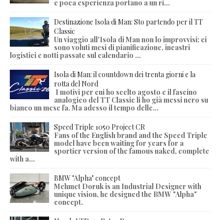
e poca esperienza portano a un ri...
Destinazione Isola di Man: Sto partendo per il TT
Classic
Un viaggio all'Isola di Man non lo improvvisi: ci
sono voluti mesi di pianificazione, incastri
logistici e notti passate sul calendario ...
Isola di Man: il countdown dei trenta giorni e la
rotta del Nord
I motivi per cui ho scelto agosto e il fascino
analogico del TT Classic li ho già messi nero su
bianco un mese fa. Ma adesso il tempo delle...
Speed Triple 1050 Project CR
Fans of the English brand and the Speed Triple
model have been waiting for years for a
sportier version of the famous naked, complete
with a...
BMW "Alpha" concept
Mehmet Doruk is an Industrial Designer with
unique vision, he designed the BMW "Alpha"
concept.