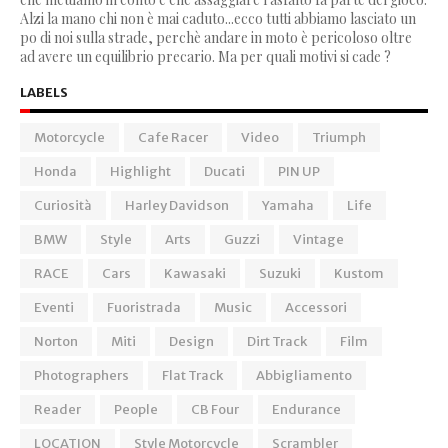
Alzi la mano chi non è mai caduto...ecco tutti abbiamo lasciato un
po di noi sulla strade, perchè andare in moto è pericoloso oltre
ad avere un equilibrio precario. Ma per quali motivi si cade ?
LABELS
Motorcycle
Cafe Racer
Video
Triumph
Honda
Highlight
Ducati
PIN UP
Curiosità
Harley Davidson
Yamaha
Life
BMW
Style
Arts
Guzzi
Vintage
RACE
Cars
Kawasaki
Suzuki
Kustom
Eventi
Fuoristrada
Music
Accessori
Norton
Miti
Design
Dirt Track
Film
Photographers
Flat Track
Abbigliamento
Reader
People
CB Four
Endurance
LOCATION
Style Motorcycle
Scrambler