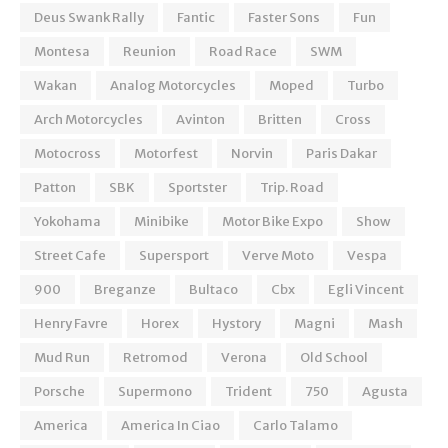
Deus Swank Rally
Fantic
Faster Sons
Fun
Montesa
Reunion
Road Race
SWM
Wakan
Analog Motorcycles
Moped
Turbo
Arch Motorcycles
Avinton
Britten
Cross
Motocross
Motorfest
Norvin
Paris Dakar
Patton
SBK
Sportster
Trip. Road
Yokohama
Minibike
Motor Bike Expo
Show
Street Cafe
Supersport
Verve Moto
Vespa
900
Breganze
Bultaco
Cbx
Egli Vincent
Henry Favre
Horex
Hystory
Magni
Mash
Mud Run
Retromod
Verona
Old School
Porsche
Supermono
Trident
750
Agusta
America
America In Ciao
Carlo Talamo