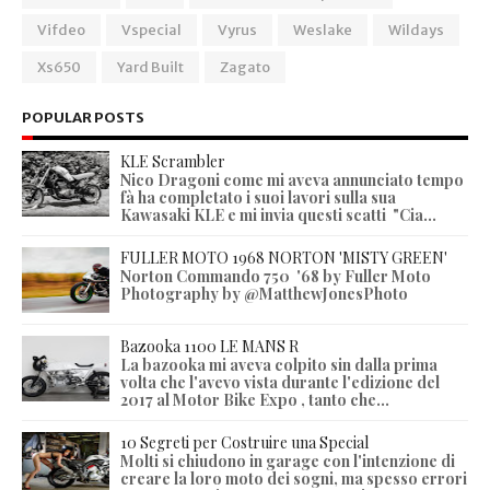
Vifdeo
Vspecial
Vyrus
Weslake
Wildays
Xs650
Yard Built
Zagato
POPULAR POSTS
KLE Scrambler
Nico Dragoni come mi aveva annunciato tempo
fà ha completato i suoi lavori sulla sua
Kawasaki KLE e mi invia questi scatti "Cia...
FULLER MOTO 1968 NORTON 'MISTY GREEN'
Norton Commando 750 '68 by Fuller Moto
Photography by @MatthewJonesPhoto
Bazooka 1100 LE MANS R
La bazooka mi aveva colpito sin dalla prima
volta che l'avevo vista durante l'edizione del
2017 al Motor Bike Expo , tanto che...
10 Segreti per Costruire una Special
Molti si chiudono in garage con l'intenzione di
creare la loro moto dei sogni, ma spesso errori