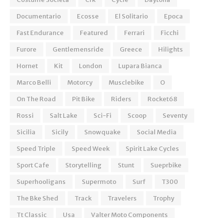
Documentario
Ecosse
El Solitario
Epoca
Fast Endurance
Featured
Ferrari
Ficchi
Furore
Gentlemensride
Greece
Hilights
Hornet
Kit
London
Lupara Bianca
Marco Belli
Motorcy
Musclebike
O
On The Road
Pit Bike
Riders
Rocket68
Rossi
Salt Lake
Sci-Fi
Scoop
Seventy
Sicilia
Sicily
Snowquake
Social Media
Speed Triple
Speed Week
Spirit Lake Cycles
Sport Cafe
Storytelling
Stunt
Sueprbike
Superhooligans
Supermoto
Surf
T300
The Bke Shed
Track
Travelers
Trophy
Tt Classic
Usa
Valter Moto Components