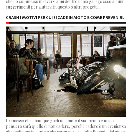
che ho commesso in diversi anni dentro il mio garage ecco alcuni
suggerimenti per aiutarvi in questo o altri progetti...
CRASH | MOTIVI PER CUI SI CADE IN MOTO E COME PREVENIRLI
Premesso che chiunque guidi una moto il suo primo e unico
pensiero sarà quello di non cadere, perchè cadere è un'evenienza
che mettiamo in conto e che assaggiare l'asfalto fa parte del gioco.