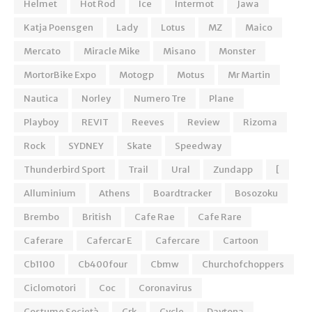
Helmet
Hot Rod
Ice
Intermot
Jawa
Katja Poensgen
Lady
Lotus
MZ
Maico
Mercato
Miracle Mike
Misano
Monster
MortorBike Expo
Motogp
Motus
Mr Martin
Nautica
Norley
Numero Tre
Plane
Playboy
REVIT
Reeves
Review
Rizoma
Rock
SYDNEY
Skate
Speedway
Thunderbird Sport
Trail
Ural
Zundapp
[
Alluminium
Athens
Boardtracker
Bosozoku
Brembo
British
Cafe Rae
Cafe Rare
Caferare
Cafercar E
Cafercare
Cartoon
Cb1100
Cb400four
Cbmw
Churchofchoppers
Ciclomotori
Coc
Coronavirus
Costume Società
Crk
Cycle
Daytona