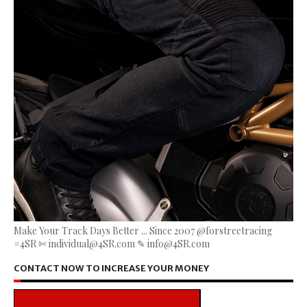
Make Your Track Days Better ... Since 2007 @forstreetracing
#4SR ✄ individual@4SR.com ✎ info@4SR.com
CONTACT NOW TO INCREASE YOUR MONEY