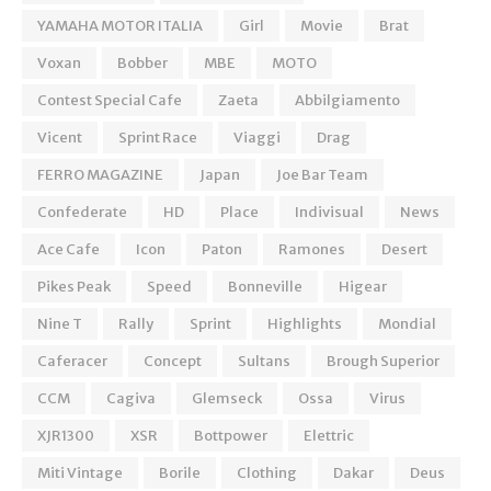
YAMAHA MOTOR ITALIA
Girl
Movie
Brat
Voxan
Bobber
MBE
MOTO
Contest Special Cafe
Zaeta
Abbilgiamento
Vicent
Sprint Race
Viaggi
Drag
FERRO MAGAZINE
Japan
Joe Bar Team
Confederate
HD
Place
Indivisual
News
Ace Cafe
Icon
Paton
Ramones
Desert
Pikes Peak
Speed
Bonneville
Higear
Nine T
Rally
Sprint
Highlights
Mondial
Caferacer
Concept
Sultans
Brough Superior
CCM
Cagiva
Glemseck
Ossa
Virus
XJR1300
XSR
Bottpower
Elettric
Miti Vintage
Borile
Clothing
Dakar
Deus