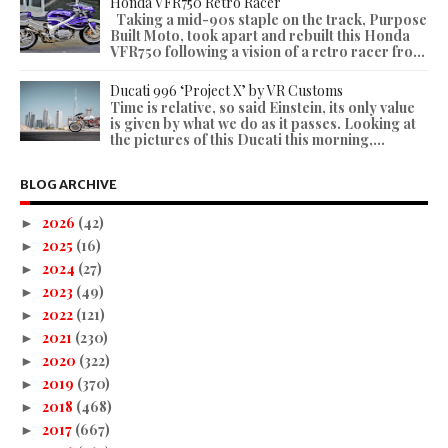
Honda VFR750 Retro Racer
Taking a mid-90s staple on the track, Purpose
Built Moto, took apart and rebuilt this Honda
VFR750 following a vision of a retro racer fro...
Ducati 996 ‘Project X’ by VR Customs
Time is relative, so said Einstein, its only value
is given by what we do as it passes. Looking at
the pictures of this Ducati this morning,...
BLOG ARCHIVE
2026
(42)
►
2025
(16)
►
2024
(27)
►
2023
(49)
►
2022
(121)
►
2021
(230)
►
2020
(322)
►
2019
(370)
►
2018
(468)
►
2017
(667)
►