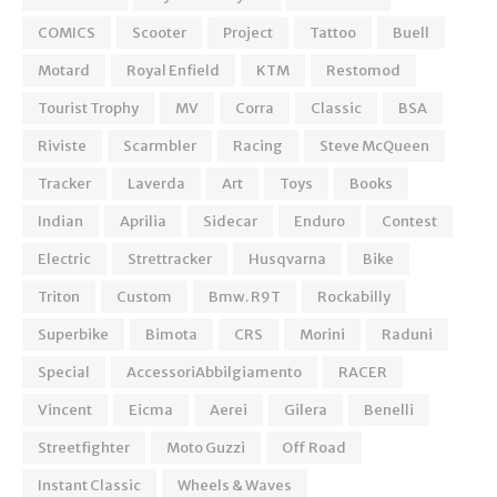
COMICS
Scooter
Project
Tattoo
Buell
Motard
Royal Enfield
KTM
Restomod
Tourist Trophy
MV
Corra
Classic
BSA
Riviste
Scarmbler
Racing
Steve McQueen
Tracker
Laverda
Art
Toys
Books
Indian
Aprilia
Sidecar
Enduro
Contest
Electric
Strettracker
Husqvarna
Bike
Triton
Custom
Bmw. R9T
Rockabilly
Superbike
Bimota
CRS
Morini
Raduni
Special
AccessoriAbbilgiamento
RACER
Vincent
Eicma
Aerei
Gilera
Benelli
Streetfighter
Moto Guzzi
Off Road
Instant Classic
Wheels & Waves