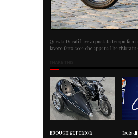
Questa Ducati l'avevo postata tempo fà ma i
lavoro fatto ecco che appena l'ho rivista i
SHARE THIS
BROUGH SUPERIOR
Isola d