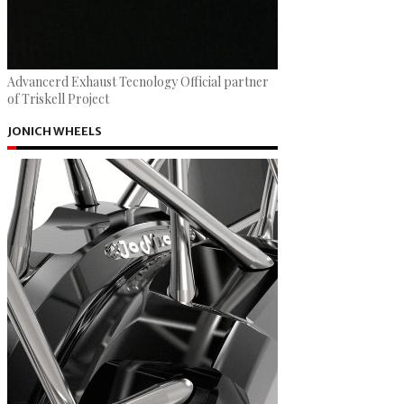
Advancerd Exhaust Tecnology Official partner
of Triskell Project
JONICH WHEELS