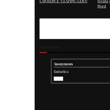
LAWRENCE "LEAPING LENA"
trenta g
Nord
1 COMMENT
Anonymous
fantastica
Reply