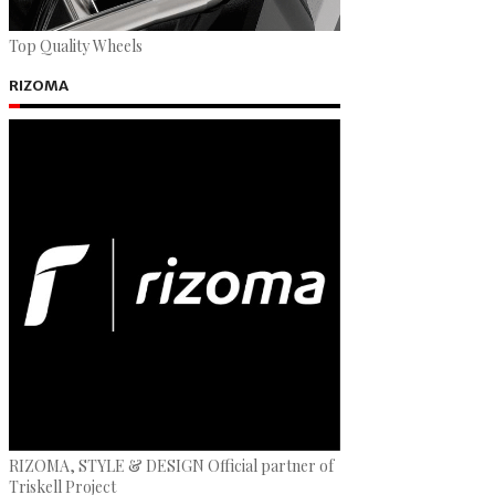
Top Quality Wheels
RIZOMA
RIZOMA, STYLE & DESIGN Official partner of
Triskell Project