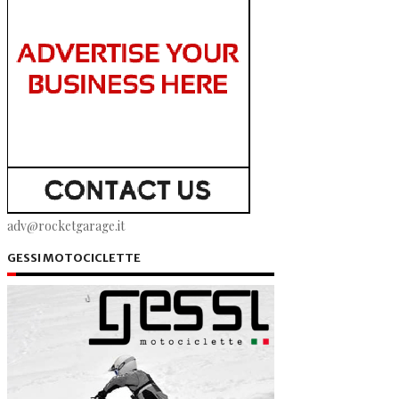
adv@rocketgarage.it
GESSI MOTOCICLETTE