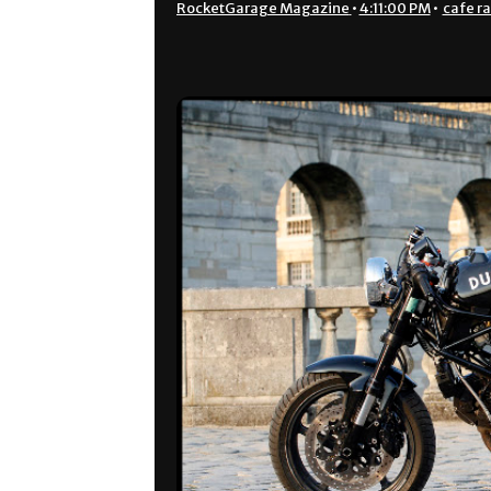
RocketGarage Magazine
•
4:11:00 PM
•
cafe r