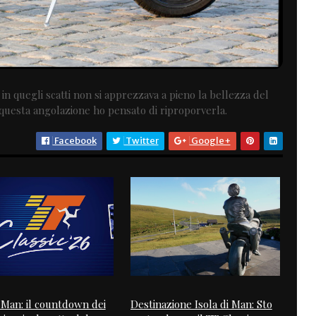
n quegli scatti non si apprezzava a pieno la bellezza del
n questa angolazione ho pensato di riproporverla.
Facebook
Twitter
Google+
i Man: il countdown dei
Destinazione Isola di Man: Sto