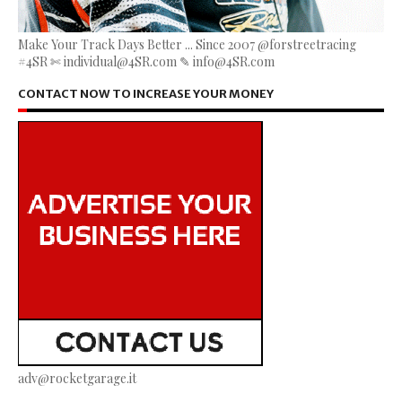
Make Your Track Days Better ... Since 2007 @forstreetracing
#4SR ✄ individual@4SR.com ✎ info@4SR.com
CONTACT NOW TO INCREASE YOUR MONEY
adv@rocketgarage.it