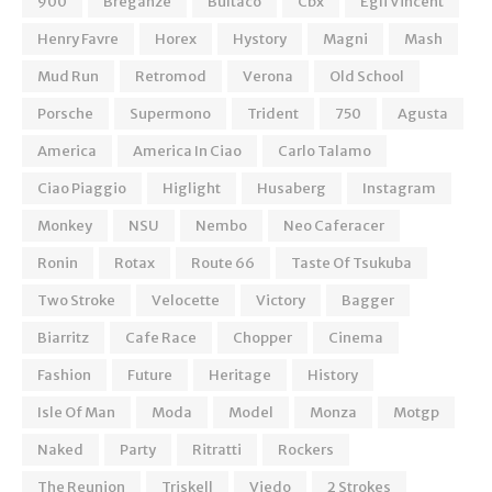
900
Breganze
Bultaco
Cbx
Egli Vincent
Henry Favre
Horex
Hystory
Magni
Mash
Mud Run
Retromod
Verona
Old School
Porsche
Supermono
Trident
750
Agusta
America
America In Ciao
Carlo Talamo
Ciao Piaggio
Higlight
Husaberg
Instagram
Monkey
NSU
Nembo
Neo Caferacer
Ronin
Rotax
Route 66
Taste Of Tsukuba
Two Stroke
Velocette
Victory
Bagger
Biarritz
Cafe Race
Chopper
Cinema
Fashion
Future
Heritage
History
Isle Of Man
Moda
Model
Monza
Motgp
Naked
Party
Ritratti
Rockers
The Reunion
Triskell
Viedo
2 Strokes