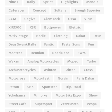
Nine T
Rally
Sprint
Highlights
Mondial
Caferacer
Concept
Sultans
Brough Superior
CCM
Cagiva
Glemseck
Ossa
Virus
XJR1300
XSR
Bottpower
Elettric
Miti Vintage
Borile
Clothing
Dakar
Deus
Deus Swank Rally
Fantic
Faster Sons
Fun
Montesa
Reunion
Road Race
SWM
Wakan
Analog Motorcycles
Moped
Turbo
Arch Motorcycles
Avinton
Britten
Cross
Motocross
Motorfest
Norvin
Paris Dakar
Patton
SBK
Sportster
Trip. Road
Yokohama
Minibike
Motor Bike Expo
Show
Street Cafe
Supersport
Verve Moto
Vespa