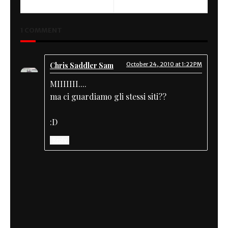
1 COMMENT
Chris Saddler Sam
October 24, 2010 at 1:22 PM
MIIIIIII....
ma ci guardiamo gli stessi siti??
:D
Reply