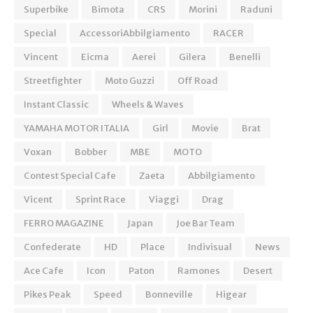
Superbike
Bimota
CRS
Morini
Raduni
Special
AccessoriAbbilgiamento
RACER
Vincent
Eicma
Aerei
Gilera
Benelli
Streetfighter
Moto Guzzi
Off Road
Instant Classic
Wheels & Waves
YAMAHA MOTOR ITALIA
Girl
Movie
Brat
Voxan
Bobber
MBE
MOTO
Contest Special Cafe
Zaeta
Abbilgiamento
Vicent
Sprint Race
Viaggi
Drag
FERRO MAGAZINE
Japan
Joe Bar Team
Confederate
HD
Place
Indivisual
News
Ace Cafe
Icon
Paton
Ramones
Desert
Pikes Peak
Speed
Bonneville
Higear