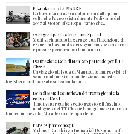
Bazooka 1100 LE MANS R
La bazooka mi aveva colpito sin dalla prima
volta che l'avevo vista durante l'edizione del
2017 al Motor Bike Expo , tanto che...
10 Segreti per Costruire una Special
Molti si chiudono in garage con l'intenzione di
creare la loro moto dei sogni, ma spesso errori
e poca esperienza portano a un ri...
Destinazione Isola di Man: Sto partendo per il TT
Classic
Un viaggio all'Isola di Man non lo improvvisi: ci
sono voluti mesi di pianificazione, incastri
logistici e notti passate sul calendario ...
Isola di Man: il countdown dei trenta giorni e la
rotta del Nord
I motivi per cui ho scelto agosto e il fascino
analogico del TT Classic li ho già messi nero su
bianco un mese fa. Ma adesso il tempo delle...
BMW "Alpha" concept
Mehmet Doruk is an Industrial Designer with