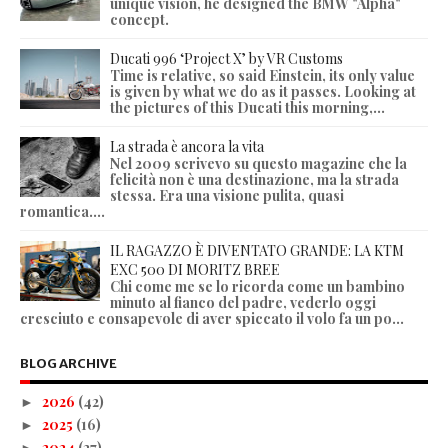
unique vision, he designed the BMW "Alpha"
concept.
Ducati 996 ‘Project X’ by VR Customs
Time is relative, so said Einstein, its only value
is given by what we do as it passes. Looking at
the pictures of this Ducati this morning,...
La strada è ancora la vita
Nel 2009 scrivevo su questo magazine che la
felicità non è una destinazione, ma la strada
stessa. Era una visione pulita, quasi
romantica....
IL RAGAZZO È DIVENTATO GRANDE: LA KTM
EXC 500 DI MORITZ BREE
Chi come me se lo ricorda come un bambino
minuto al fianco del padre, vederlo oggi
cresciuto e consapevole di aver spiccato il volo fa un po...
BLOG ARCHIVE
2026
(42)
►
2025
(16)
►
2024
(27)