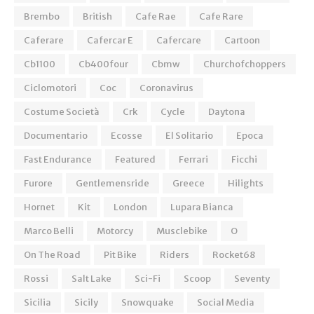
Brembo
British
Cafe Rae
Cafe Rare
Caferare
Cafercar E
Cafercare
Cartoon
Cb1100
Cb400four
Cbmw
Churchofchoppers
Ciclomotori
Coc
Coronavirus
Costume Società
Crk
Cycle
Daytona
Documentario
Ecosse
El Solitario
Epoca
Fast Endurance
Featured
Ferrari
Ficchi
Furore
Gentlemensride
Greece
Hilights
Hornet
Kit
London
Lupara Bianca
Marco Belli
Motorcy
Musclebike
O
On The Road
Pit Bike
Riders
Rocket68
Rossi
Salt Lake
Sci-Fi
Scoop
Seventy
Sicilia
Sicily
Snowquake
Social Media