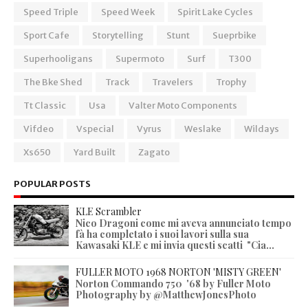
Speed Triple
Speed Week
Spirit Lake Cycles
Sport Cafe
Storytelling
Stunt
Sueprbike
Superhooligans
Supermoto
Surf
T300
The Bke Shed
Track
Travelers
Trophy
Tt Classic
Usa
Valter Moto Components
Vifdeo
Vspecial
Vyrus
Weslake
Wildays
Xs650
Yard Built
Zagato
POPULAR POSTS
KLE Scrambler
Nico Dragoni come mi aveva annunciato tempo
fà ha completato i suoi lavori sulla sua
Kawasaki KLE e mi invia questi scatti "Cia...
FULLER MOTO 1968 NORTON 'MISTY GREEN'
Norton Commando 750 '68 by Fuller Moto
Photography by @MatthewJonesPhoto