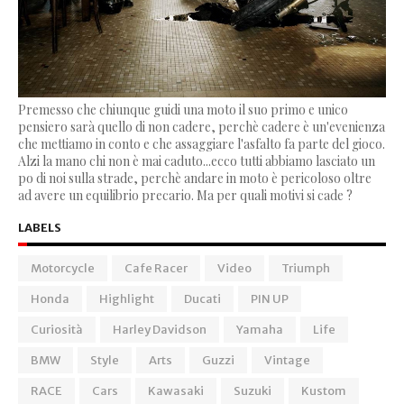
Premesso che chiunque guidi una moto il suo primo e unico
pensiero sarà quello di non cadere, perchè cadere è un'evenienza
che mettiamo in conto e che assaggiare l'asfalto fa parte del gioco.
Alzi la mano chi non è mai caduto...ecco tutti abbiamo lasciato un
po di noi sulla strade, perchè andare in moto è pericoloso oltre
ad avere un equilibrio precario. Ma per quali motivi si cade ?
LABELS
Motorcycle
Cafe Racer
Video
Triumph
Honda
Highlight
Ducati
PIN UP
Curiosità
Harley Davidson
Yamaha
Life
BMW
Style
Arts
Guzzi
Vintage
RACE
Cars
Kawasaki
Suzuki
Kustom