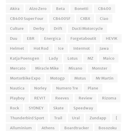
Akira
Alzo Zero
Beta
Bonetti
CB400
CB400 Super Four
CB400SF
CXBX
Ciao
Culture
Derby
Drift
Ducti Motorcycle
Duu
EBR
Energica
Forgetaboutit
HEVIK
Helmet
Hot Rod
Ice
Intermot
Jawa
Katja Poensgen
Lady
Lotus
MZ
Maico
Mercato
Miracle Mike
Misano
Monster
MortorBike Expo
Motogp
Motus
Mr Martin
Nautica
Norley
Numero Tre
Plane
Playboy
REVIT
Reeves
Review
Rizoma
Rock
SYDNEY
Skate
Speedway
Thunderbird Sport
Trail
Ural
Zundapp
[
Alluminium
Athens
Boardtracker
Bosozoku