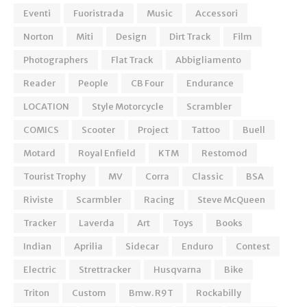
Eventi
Fuoristrada
Music
Accessori
Norton
Miti
Design
Dirt Track
Film
Photographers
Flat Track
Abbigliamento
Reader
People
CB Four
Endurance
LOCATION
Style Motorcycle
Scrambler
COMICS
Scooter
Project
Tattoo
Buell
Motard
Royal Enfield
KTM
Restomod
Tourist Trophy
MV
Corra
Classic
BSA
Riviste
Scarmbler
Racing
Steve McQueen
Tracker
Laverda
Art
Toys
Books
Indian
Aprilia
Sidecar
Enduro
Contest
Electric
Strettracker
Husqvarna
Bike
Triton
Custom
Bmw. R9T
Rockabilly