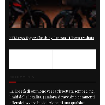
KTM 1290 Hyper Classic by Rustom– L’icona rivisitata
PREVIOUS
NEXT
Halloween
ESTRELLA 250 CAFE RACER
NO COMMENTS
La libertà di opinione verrà rispettata sempre, nei
limiti della legalità. Qualora si ravvisino commenti
offensivi ovvero in violazione di una qualsiasi