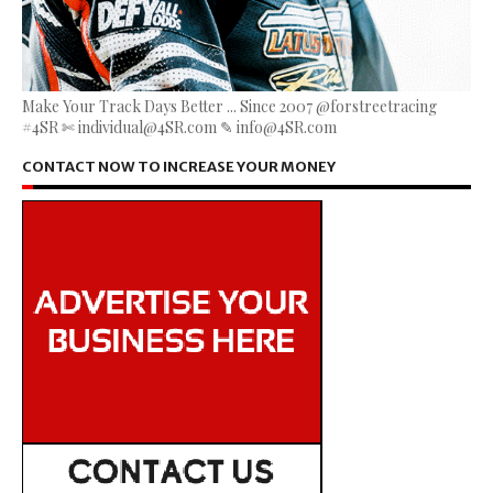
Make Your Track Days Better ... Since 2007 @forstreetracing
#4SR ✄ individual@4SR.com ✎ info@4SR.com
CONTACT NOW TO INCREASE YOUR MONEY