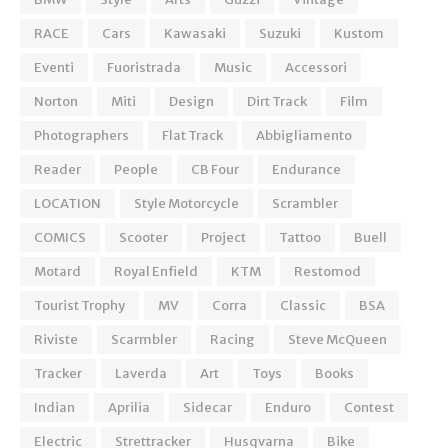
RACE
Cars
Kawasaki
Suzuki
Kustom
Eventi
Fuoristrada
Music
Accessori
Norton
Miti
Design
Dirt Track
Film
Photographers
Flat Track
Abbigliamento
Reader
People
CB Four
Endurance
LOCATION
Style Motorcycle
Scrambler
COMICS
Scooter
Project
Tattoo
Buell
Motard
Royal Enfield
KTM
Restomod
Tourist Trophy
MV
Corra
Classic
BSA
Riviste
Scarmbler
Racing
Steve McQueen
Tracker
Laverda
Art
Toys
Books
Indian
Aprilia
Sidecar
Enduro
Contest
Electric
Strettracker
Husqvarna
Bike