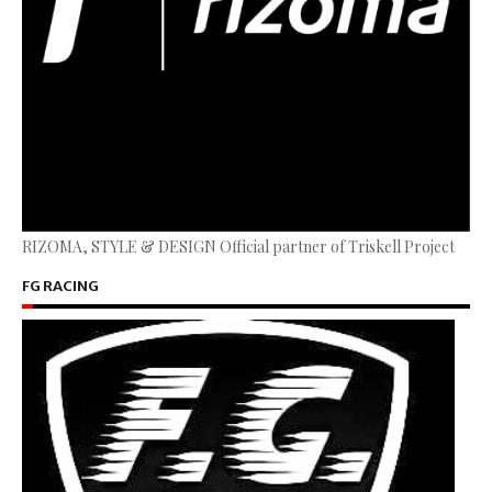
RIZOMA, STYLE & DESIGN Official partner of Triskell Project
FG RACING