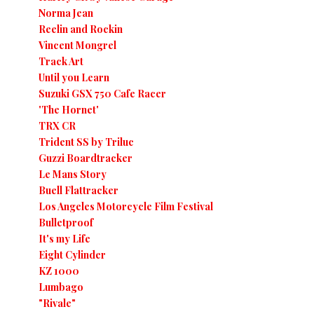
Norma Jean
Reelin and Rockin
Vincent Mongrel
Track Art
Until you Learn
Suzuki GSX 750 Cafe Racer
'The Hornet'
TRX CR
Trident SS by Triluc
Guzzi Boardtracker
Le Mans Story
Buell Flattracker
Los Angeles Motorcycle Film Festival
Bulletproof
It's my Life
Eight Cylinder
KZ 1000
Lumbago
"Rivale"