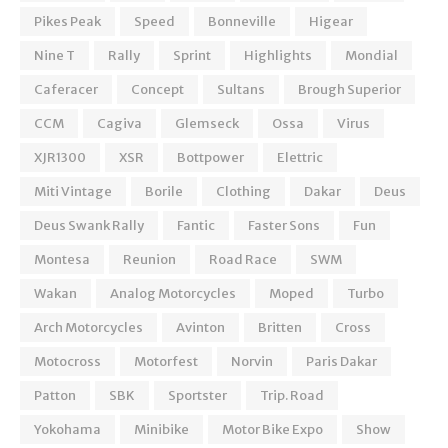
Pikes Peak
Speed
Bonneville
Higear
Nine T
Rally
Sprint
Highlights
Mondial
Caferacer
Concept
Sultans
Brough Superior
CCM
Cagiva
Glemseck
Ossa
Virus
XJR1300
XSR
Bottpower
Elettric
Miti Vintage
Borile
Clothing
Dakar
Deus
Deus Swank Rally
Fantic
Faster Sons
Fun
Montesa
Reunion
Road Race
SWM
Wakan
Analog Motorcycles
Moped
Turbo
Arch Motorcycles
Avinton
Britten
Cross
Motocross
Motorfest
Norvin
Paris Dakar
Patton
SBK
Sportster
Trip. Road
Yokohama
Minibike
Motor Bike Expo
Show