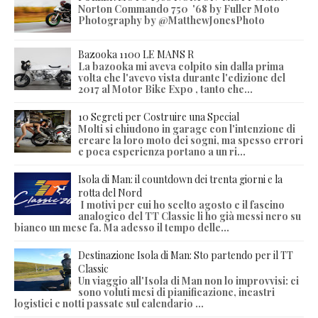
Norton Commando 750 '68 by Fuller Moto
Photography by @MatthewJonesPhoto
Bazooka 1100 LE MANS R
La bazooka mi aveva colpito sin dalla prima
volta che l'avevo vista durante l'edizione del
2017 al Motor Bike Expo , tanto che...
10 Segreti per Costruire una Special
Molti si chiudono in garage con l'intenzione di
creare la loro moto dei sogni, ma spesso errori
e poca esperienza portano a un ri...
Isola di Man: il countdown dei trenta giorni e la
rotta del Nord
I motivi per cui ho scelto agosto e il fascino
analogico del TT Classic li ho già messi nero su
bianco un mese fa. Ma adesso il tempo delle...
Destinazione Isola di Man: Sto partendo per il TT
Classic
Un viaggio all'Isola di Man non lo improvvisi: ci
sono voluti mesi di pianificazione, incastri
logistici e notti passate sul calendario ...