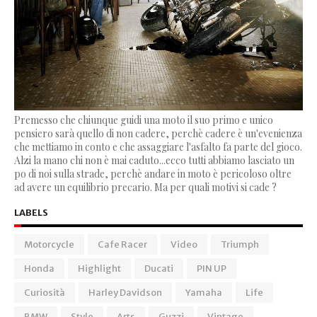
Premesso che chiunque guidi una moto il suo primo e unico
pensiero sarà quello di non cadere, perchè cadere è un'evenienza
che mettiamo in conto e che assaggiare l'asfalto fa parte del gioco.
Alzi la mano chi non è mai caduto...ecco tutti abbiamo lasciato un
po di noi sulla strade, perchè andare in moto è pericoloso oltre
ad avere un equilibrio precario. Ma per quali motivi si cade ?
LABELS
Motorcycle
Cafe Racer
Video
Triumph
Honda
Highlight
Ducati
PIN UP
Curiosità
Harley Davidson
Yamaha
Life
BMW
Style
Arts
Guzzi
Vintage