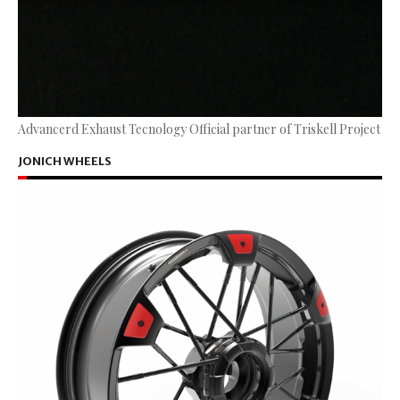
Advancerd Exhaust Tecnology Official partner of Triskell Project
JONICH WHEELS