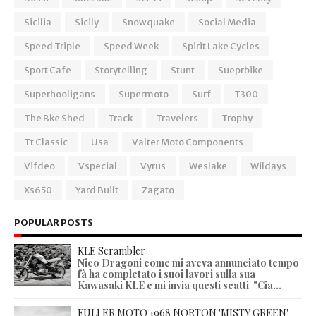
Sicilia
Sicily
Snowquake
Social Media
Speed Triple
Speed Week
Spirit Lake Cycles
Sport Cafe
Storytelling
Stunt
Sueprbike
Superhooligans
Supermoto
Surf
T300
The Bke Shed
Track
Travelers
Trophy
Tt Classic
Usa
Valter Moto Components
Vifdeo
Vspecial
Vyrus
Weslake
Wildays
Xs650
Yard Built
Zagato
POPULAR POSTS
KLE Scrambler
Nico Dragoni come mi aveva annunciato tempo
fà ha completato i suoi lavori sulla sua
Kawasaki KLE e mi invia questi scatti "Cia...
FULLER MOTO 1968 NORTON 'MISTY GREEN'