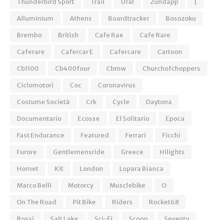
Thunderbird Sport
Trail
Ural
Zundapp
[
Alluminium
Athens
Boardtracker
Bosozoku
Brembo
British
Cafe Rae
Cafe Rare
Caferare
Cafercar E
Cafercare
Cartoon
Cb1100
Cb400four
Cbmw
Churchofchoppers
Ciclomotori
Coc
Coronavirus
Costume Società
Crk
Cycle
Daytona
Documentario
Ecosse
El Solitario
Epoca
Fast Endurance
Featured
Ferrari
Ficchi
Furore
Gentlemensride
Greece
Hilights
Hornet
Kit
London
Lupara Bianca
Marco Belli
Motorcy
Musclebike
O
On The Road
Pit Bike
Riders
Rocket68
Rossi
Salt Lake
Sci-Fi
Scoop
Seventy