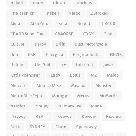
Naked
Party
Ritratti
Rockers
The Reunion
Triskell
Viedo
2 Strokes
Akira
Alzo Zero
Beta
Bonetti
CB400
CB400 Super Four
CB400SF
CXBX
Ciao
Culture
Derby
Drift
Ducti Motorcycle
Duu
EBR
Energica
Forgetaboutit
HEVIK
Helmet
Hot Rod
Ice
Intermot
Jawa
Katja Poensgen
Lady
Lotus
MZ
Maico
Mercato
Miracle Mike
Misano
Monster
MortorBike Expo
Motogp
Motus
Mr Martin
Nautica
Norley
Numero Tre
Plane
Playboy
REVIT
Reeves
Review
Rizoma
Rock
SYDNEY
Skate
Speedway