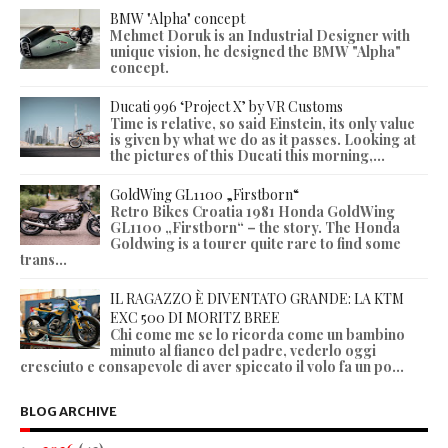
BMW "Alpha" concept
Mehmet Doruk is an Industrial Designer with
unique vision, he designed the BMW "Alpha"
concept.
Ducati 996 ‘Project X’ by VR Customs
Time is relative, so said Einstein, its only value
is given by what we do as it passes. Looking at
the pictures of this Ducati this morning,...
GoldWing GL1100 „Firstborn“
Retro Bikes Croatia 1981 Honda GoldWing
GL1100 „Firstborn“ – the story. The Honda
Goldwing is a tourer quite rare to find some
trans...
IL RAGAZZO È DIVENTATO GRANDE: LA KTM
EXC 500 DI MORITZ BREE
Chi come me se lo ricorda come un bambino
minuto al fianco del padre, vederlo oggi
cresciuto e consapevole di aver spiccato il volo fa un po...
BLOG ARCHIVE