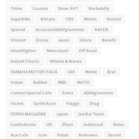
Triton
Custom
Bmw. R9T
Rockabilly
Superbike
Bimota
CRS
Morini
Raduni
Special
AccessoriAbbilgiamento
RACER
Vincent
Eicma
Aerei
Gilera
Benelli
Streetfighter
Moto Guzzi
Off Road
Instant Classic
Wheels & Waves
YAMAHA MOTOR ITALIA
Girl
Movie
Brat
Voxan
Bobber
MBE
MOTO
Contest Special Cafe
Zaeta
Abbilgiamento
Vicent
Sprint Race
Viaggi
Drag
FERRO MAGAZINE
Japan
Joe Bar Team
Confederate
HD
Place
Indivisual
News
Ace Cafe
Icon
Paton
Ramones
Desert