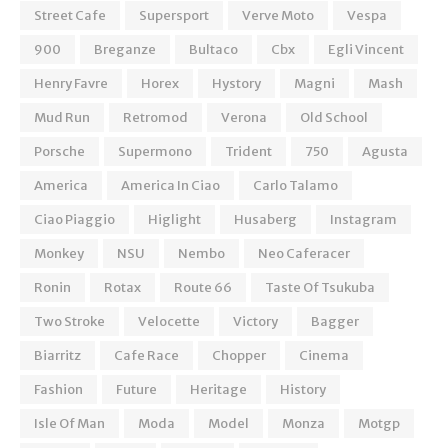
Street Cafe
Supersport
Verve Moto
Vespa
900
Breganze
Bultaco
Cbx
Egli Vincent
Henry Favre
Horex
Hystory
Magni
Mash
Mud Run
Retromod
Verona
Old School
Porsche
Supermono
Trident
750
Agusta
America
America In Ciao
Carlo Talamo
Ciao Piaggio
Higlight
Husaberg
Instagram
Monkey
NSU
Nembo
Neo Caferacer
Ronin
Rotax
Route 66
Taste Of Tsukuba
Two Stroke
Velocette
Victory
Bagger
Biarritz
Cafe Race
Chopper
Cinema
Fashion
Future
Heritage
History
Isle Of Man
Moda
Model
Monza
Motgp