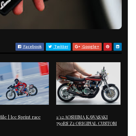
Facebook
Twitter
Google+
ile | Ice Sprint race
1/12 AOSHIMA KAWASAKI
750RS Z2 ORIGINAL CUSTOM