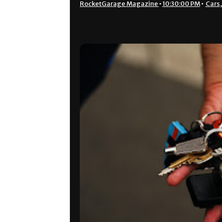
RocketGarage Magazine
•
10:30:00 PM
•
Cars