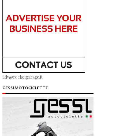
adv@rocketgarage.it
GESSI MOTOCICLETTE