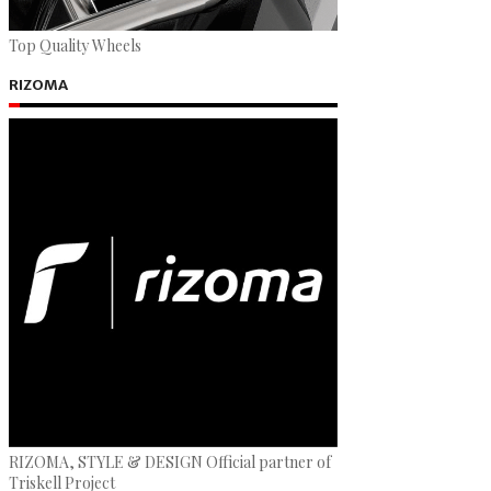
Top Quality Wheels
RIZOMA
RIZOMA, STYLE & DESIGN Official partner of
Triskell Project