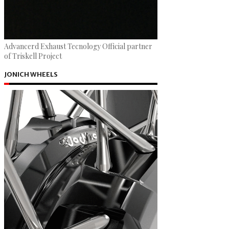
Advancerd Exhaust Tecnology Official partner
of Triskell Project
JONICH WHEELS