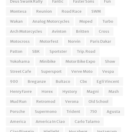
Deus Swank Rally
Fantic
Faster Sons
Fun
Montesa
Reunion
Road Race
SWM
Wakan
Analog Motorcycles
Moped
Turbo
Arch Motorcycles
Avinton
Britten
Cross
Motocross
Motorfest
Norvin
Paris Dakar
Patton
SBK
Sportster
Trip. Road
Yokohama
Minibike
Motor Bike Expo
Show
Street Cafe
Supersport
Verve Moto
Vespa
900
Breganze
Bultaco
Cbx
Egli Vincent
Henry Favre
Horex
Hystory
Magni
Mash
Mud Run
Retromod
Verona
Old School
Porsche
Supermono
Trident
750
Agusta
America
America In Ciao
Carlo Talamo
Ciao Piaggio
Higlight
Husaberg
Instagram