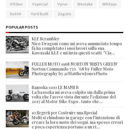
Vifdeo
Vspecial
Vyrus
Weslake
Wildays
Xs650
Yard Built
Zagato
POPULAR POSTS
KLE Scrambler
Nico Dragoni come mi aveva annunciato tempo
fà ha completato i suoi lavori sulla sua
Kawasaki KLE e mi invia questi scatti "Cia...
FULLER MOTO 1968 NORTON 'MISTY GREEN'
Norton Commando 750 '68 by Fuller Moto
Photography by @MatthewJonesPhoto
Bazooka 1100 LE MANS R
La bazooka mi aveva colpito sin dalla prima
volta che l'avevo vista durante l'edizione del
2017 al Motor Bike Expo , tanto che...
10 Segreti per Costruire una Special
Molti si chiudono in garage con l'intenzione di
creare la loro moto dei sogni, ma spesso errori
e poca esperienza portano a un ri...