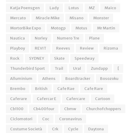
Katja Poensgen
Lady
Lotus
MZ
Maico
Mercato
Miracle Mike
Misano
Monster
MortorBike Expo
Motogp
Motus
Mr Martin
Nautica
Norley
Numero Tre
Plane
Playboy
REVIT
Reeves
Review
Rizoma
Rock
SYDNEY
Skate
Speedway
Thunderbird Sport
Trail
Ural
Zundapp
[
Alluminium
Athens
Boardtracker
Bosozoku
Brembo
British
Cafe Rae
Cafe Rare
Caferare
Cafercar E
Cafercare
Cartoon
Cb1100
Cb400four
Cbmw
Churchofchoppers
Ciclomotori
Coc
Coronavirus
Costume Società
Crk
Cycle
Daytona