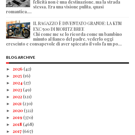
felicità non è una destinazione, ma la strada
stessa. Era una visione pulita, quasi
romantica....
IL RAGAZZO È DIVENTATO GRANDE: LA KTM
EXC 500 DI MORITZ BREE
Chi come me se lo ricorda come un bambino
minuto al fianco del padre, vederlo oggi
cresciuto e consapevole di aver spiccato il volo fa un po...
BLOG ARCHIVE
2026
(42)
►
2025
(16)
►
2024
(27)
►
2023
(49)
►
2022
(121)
►
2021
(230)
►
2020
(322)
►
2019
(370)
►
2018
(468)
►
2017
(667)
►