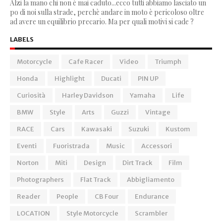
Alzi la mano chi non è mai caduto...ecco tutti abbiamo lasciato un
po di noi sulla strade, perchè andare in moto è pericoloso oltre
ad avere un equilibrio precario. Ma per quali motivi si cade ?
LABELS
Motorcycle
Cafe Racer
Video
Triumph
Honda
Highlight
Ducati
PIN UP
Curiosità
Harley Davidson
Yamaha
Life
BMW
Style
Arts
Guzzi
Vintage
RACE
Cars
Kawasaki
Suzuki
Kustom
Eventi
Fuoristrada
Music
Accessori
Norton
Miti
Design
Dirt Track
Film
Photographers
Flat Track
Abbigliamento
Reader
People
CB Four
Endurance
LOCATION
Style Motorcycle
Scrambler