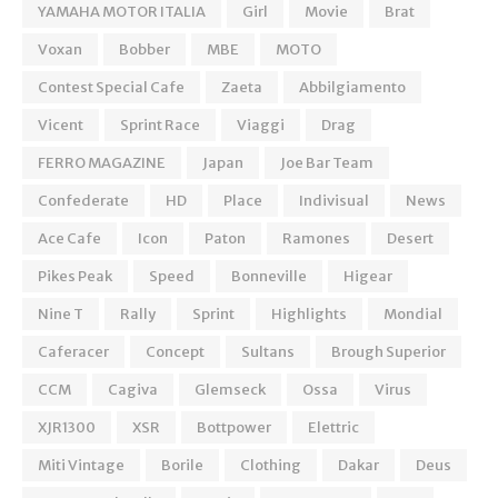
YAMAHA MOTOR ITALIA
Girl
Movie
Brat
Voxan
Bobber
MBE
MOTO
Contest Special Cafe
Zaeta
Abbilgiamento
Vicent
Sprint Race
Viaggi
Drag
FERRO MAGAZINE
Japan
Joe Bar Team
Confederate
HD
Place
Indivisual
News
Ace Cafe
Icon
Paton
Ramones
Desert
Pikes Peak
Speed
Bonneville
Higear
Nine T
Rally
Sprint
Highlights
Mondial
Caferacer
Concept
Sultans
Brough Superior
CCM
Cagiva
Glemseck
Ossa
Virus
XJR1300
XSR
Bottpower
Elettric
Miti Vintage
Borile
Clothing
Dakar
Deus