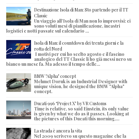
Destinazione Isola di Man: Sto partendo per il TT
Classic
Un viaggio all'Isola di Man non lo improvvisi: ci
sono voluti mesi di pianificazione, incastri
logistici e notti passate sul calendario ...
Isola di Man: il countdown dei trenta giorni e la
rotta del Nord
I motivi per cui ho scelto agosto e il fascino
analogico del TT Classic li ho già messi nero su
bianco un mese fa. Ma adesso il tempo delle...
BMW "Alpha" concept
Mehmet Doruk is an Industrial Designer with
unique vision, he designed the BMW "Alpha"
concept.
Ducati 996 ‘Project X’ by VR Customs
Time is relative, so said Einstein, its only value
is given by what we do as it passes. Looking at
the pictures of this Ducati this morning,...
La strada è ancora la vita
Nel 2009 scrivevo su questo magazine che la