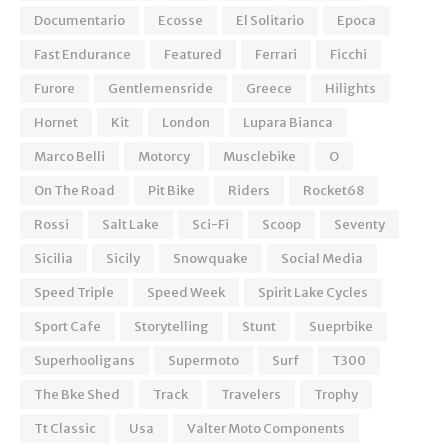
Documentario
Ecosse
El Solitario
Epoca
Fast Endurance
Featured
Ferrari
Ficchi
Furore
Gentlemensride
Greece
Hilights
Hornet
Kit
London
Lupara Bianca
Marco Belli
Motorcy
Musclebike
O
On The Road
Pit Bike
Riders
Rocket68
Rossi
Salt Lake
Sci-Fi
Scoop
Seventy
Sicilia
Sicily
Snowquake
Social Media
Speed Triple
Speed Week
Spirit Lake Cycles
Sport Cafe
Storytelling
Stunt
Sueprbike
Superhooligans
Supermoto
Surf
T300
The Bke Shed
Track
Travelers
Trophy
Tt Classic
Usa
Valter Moto Components