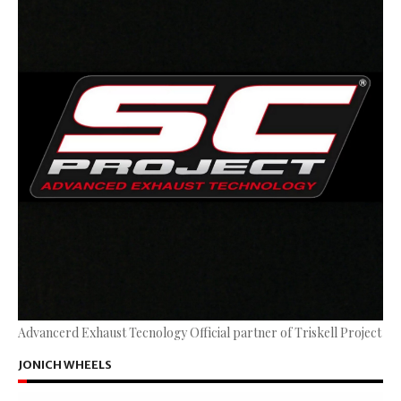
Advancerd Exhaust Tecnology Official partner of Triskell Project
JONICH WHEELS