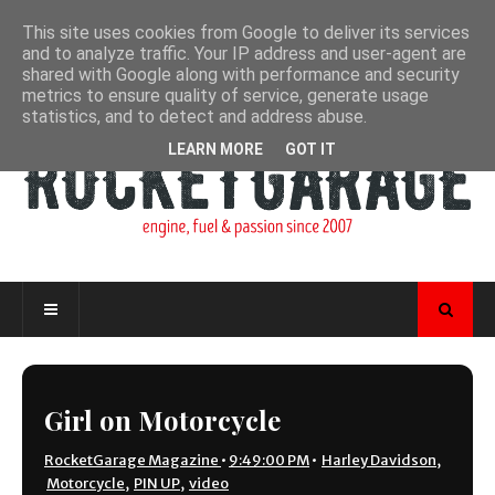
This site uses cookies from Google to deliver its services
and to analyze traffic. Your IP address and user-agent are
shared with Google along with performance and security
metrics to ensure quality of service, generate usage
statistics, and to detect and address abuse.
LEARN MORE
GOT IT
Girl on Motorcycle
RocketGarage Magazine
•
9:49:00 PM
•
Harley Davidson
,
Motorcycle
,
PIN UP
,
video