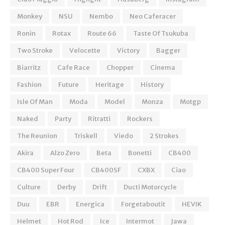
Monkey
NSU
Nembo
Neo Caferacer
Ronin
Rotax
Route 66
Taste Of Tsukuba
Two Stroke
Velocette
Victory
Bagger
Biarritz
Cafe Race
Chopper
Cinema
Fashion
Future
Heritage
History
Isle Of Man
Moda
Model
Monza
Motgp
Naked
Party
Ritratti
Rockers
The Reunion
Triskell
Viedo
2 Strokes
Akira
Alzo Zero
Beta
Bonetti
CB400
CB400 Super Four
CB400SF
CXBX
Ciao
Culture
Derby
Drift
Ducti Motorcycle
Duu
EBR
Energica
Forgetaboutit
HEVIK
Helmet
Hot Rod
Ice
Intermot
Jawa