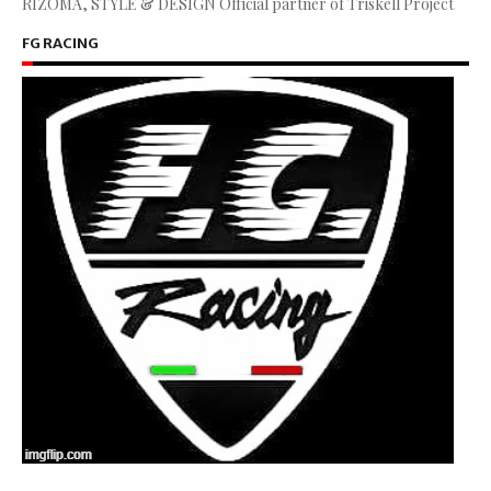
RIZOMA, STYLE & DESIGN Official partner of Triskell Project
FG RACING