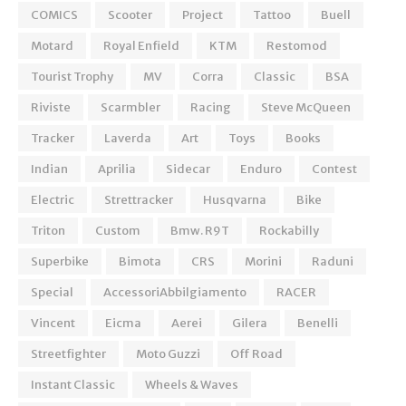
COMICS
Scooter
Project
Tattoo
Buell
Motard
Royal Enfield
KTM
Restomod
Tourist Trophy
MV
Corra
Classic
BSA
Riviste
Scarmbler
Racing
Steve McQueen
Tracker
Laverda
Art
Toys
Books
Indian
Aprilia
Sidecar
Enduro
Contest
Electric
Strettracker
Husqvarna
Bike
Triton
Custom
Bmw. R9T
Rockabilly
Superbike
Bimota
CRS
Morini
Raduni
Special
AccessoriAbbilgiamento
RACER
Vincent
Eicma
Aerei
Gilera
Benelli
Streetfighter
Moto Guzzi
Off Road
Instant Classic
Wheels & Waves