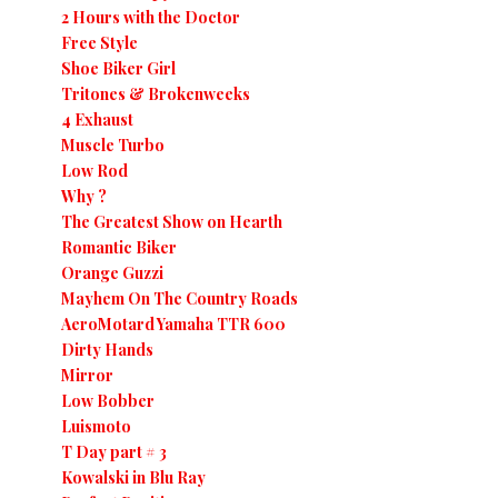
2 Hours with the Doctor
Free Style
Shoe Biker Girl
Tritones & Brokenweeks
4 Exhaust
Muscle Turbo
Low Rod
Why ?
The Greatest Show on Hearth
Romantic Biker
Orange Guzzi
Mayhem On The Country Roads
AeroMotard Yamaha TTR 600
Dirty Hands
Mirror
Low Bobber
Luismoto
T Day part # 3
Kowalski in Blu Ray