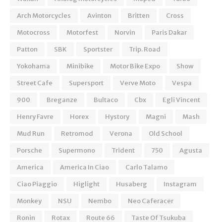
Arch Motorcycles
Avinton
Britten
Cross
Motocross
Motorfest
Norvin
Paris Dakar
Patton
SBK
Sportster
Trip. Road
Yokohama
Minibike
Motor Bike Expo
Show
Street Cafe
Supersport
Verve Moto
Vespa
900
Breganze
Bultaco
Cbx
Egli Vincent
Henry Favre
Horex
Hystory
Magni
Mash
Mud Run
Retromod
Verona
Old School
Porsche
Supermono
Trident
750
Agusta
America
America In Ciao
Carlo Talamo
Ciao Piaggio
Higlight
Husaberg
Instagram
Monkey
NSU
Nembo
Neo Caferacer
Ronin
Rotax
Route 66
Taste Of Tsukuba