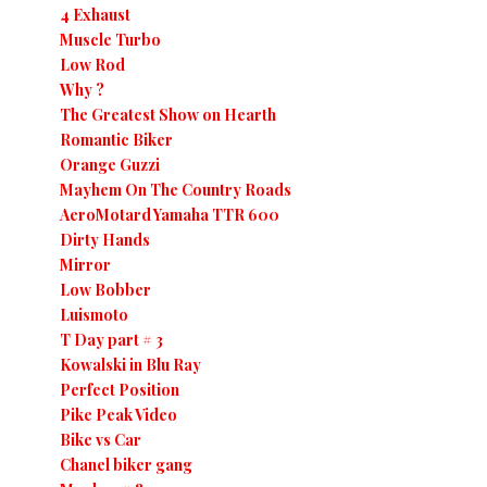
4 Exhaust
Muscle Turbo
Low Rod
Why ?
The Greatest Show on Hearth
Romantic Biker
Orange Guzzi
Mayhem On The Country Roads
AeroMotard Yamaha TTR 600
Dirty Hands
Mirror
Low Bobber
Luismoto
T Day part # 3
Kowalski in Blu Ray
Perfect Position
Pike Peak Video
Bike vs Car
Chanel biker gang