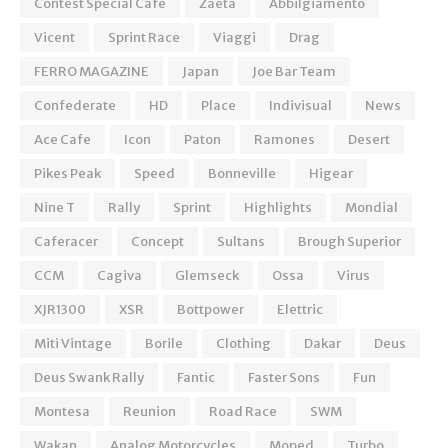
Contest Special Cafe
Zaeta
Abbilgiamento
Vicent
Sprint Race
Viaggi
Drag
FERRO MAGAZINE
Japan
Joe Bar Team
Confederate
HD
Place
Indivisual
News
Ace Cafe
Icon
Paton
Ramones
Desert
Pikes Peak
Speed
Bonneville
Higear
Nine T
Rally
Sprint
Highlights
Mondial
Caferacer
Concept
Sultans
Brough Superior
CCM
Cagiva
Glemseck
Ossa
Virus
XJR1300
XSR
Bottpower
Elettric
Miti Vintage
Borile
Clothing
Dakar
Deus
Deus Swank Rally
Fantic
Faster Sons
Fun
Montesa
Reunion
Road Race
SWM
Wakan
Analog Motorcycles
Moped
Turbo