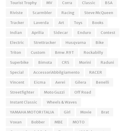
Tourist Trophy
MV
Corra
Classic
BSA
Riviste
Scarmbler
Racing
Steve McQueen
Tracker
Laverda
Art
Toys
Books
Indian
Aprilia
Sidecar
Enduro
Contest
Electric
Strettracker
Husqvarna
Bike
Triton
Custom
Bmw. R9T
Rockabilly
Superbike
Bimota
CRS
Morini
Raduni
Special
AccessoriAbbilgiamento
RACER
Vincent
Eicma
Aerei
Gilera
Benelli
Streetfighter
Moto Guzzi
Off Road
Instant Classic
Wheels & Waves
YAMAHA MOTOR ITALIA
Girl
Movie
Brat
Voxan
Bobber
MBE
MOTO