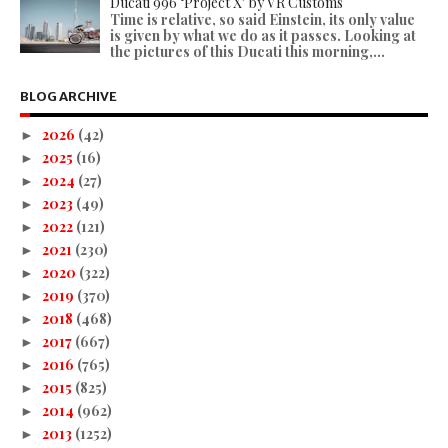
Ducati 996 ‘Project X’ by VR Customs
Time is relative, so said Einstein, its only value
is given by what we do as it passes. Looking at
the pictures of this Ducati this morning,...
BLOG ARCHIVE
2026
(42)
►
2025
(16)
►
2024
(27)
►
2023
(49)
►
2022
(121)
►
2021
(230)
►
2020
(322)
►
2019
(370)
►
2018
(468)
►
2017
(667)
►
2016
(765)
►
2015
(825)
►
2014
(962)
►
2013
(1252)
►