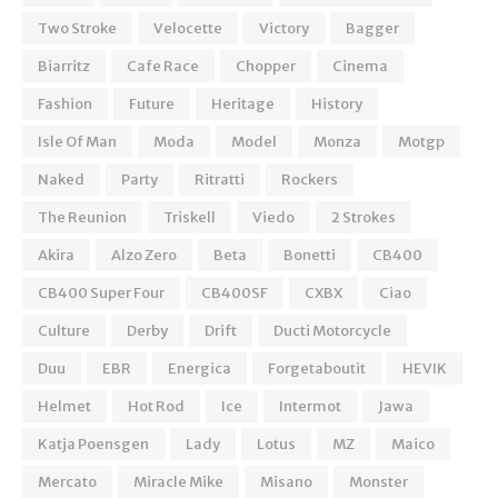
Two Stroke
Velocette
Victory
Bagger
Biarritz
Cafe Race
Chopper
Cinema
Fashion
Future
Heritage
History
Isle Of Man
Moda
Model
Monza
Motgp
Naked
Party
Ritratti
Rockers
The Reunion
Triskell
Viedo
2 Strokes
Akira
Alzo Zero
Beta
Bonetti
CB400
CB400 Super Four
CB400SF
CXBX
Ciao
Culture
Derby
Drift
Ducti Motorcycle
Duu
EBR
Energica
Forgetaboutit
HEVIK
Helmet
Hot Rod
Ice
Intermot
Jawa
Katja Poensgen
Lady
Lotus
MZ
Maico
Mercato
Miracle Mike
Misano
Monster