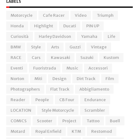
LABELS
Motorcycle
Cafe Racer
Video
Triumph
Honda
Highlight
Ducati
PIN UP
Curiosità
Harley Davidson
Yamaha
Life
BMW
Style
Arts
Guzzi
Vintage
RACE
Cars
Kawasaki
Suzuki
Kustom
Eventi
Fuoristrada
Music
Accessori
Norton
Miti
Design
Dirt Track
Film
Photographers
Flat Track
Abbigliamento
Reader
People
CB Four
Endurance
LOCATION
Style Motorcycle
Scrambler
COMICS
Scooter
Project
Tattoo
Buell
Motard
Royal Enfield
KTM
Restomod