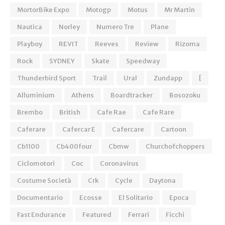
MortorBike Expo
Motogp
Motus
Mr Martin
Nautica
Norley
Numero Tre
Plane
Playboy
REVIT
Reeves
Review
Rizoma
Rock
SYDNEY
Skate
Speedway
Thunderbird Sport
Trail
Ural
Zundapp
[
Alluminium
Athens
Boardtracker
Bosozoku
Brembo
British
Cafe Rae
Cafe Rare
Caferare
Cafercar E
Cafercare
Cartoon
Cb1100
Cb400four
Cbmw
Churchofchoppers
Ciclomotori
Coc
Coronavirus
Costume Società
Crk
Cycle
Daytona
Documentario
Ecosse
El Solitario
Epoca
Fast Endurance
Featured
Ferrari
Ficchi