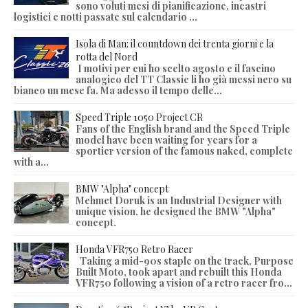
sono voluti mesi di pianificazione, incastri
logistici e notti passate sul calendario ...
Isola di Man: il countdown dei trenta giorni e la
rotta del Nord
I motivi per cui ho scelto agosto e il fascino
analogico del TT Classic li ho già messi nero su
bianco un mese fa. Ma adesso il tempo delle...
Speed Triple 1050 Project CR
Fans of the English brand and the Speed Triple
model have been waiting for years for a
sportier version of the famous naked, complete
with a...
BMW "Alpha" concept
Mehmet Doruk is an Industrial Designer with
unique vision, he designed the BMW "Alpha"
concept.
Honda VFR750 Retro Racer
Taking a mid-90s staple on the track, Purpose
Built Moto, took apart and rebuilt this Honda
VFR750 following a vision of a retro racer fro...