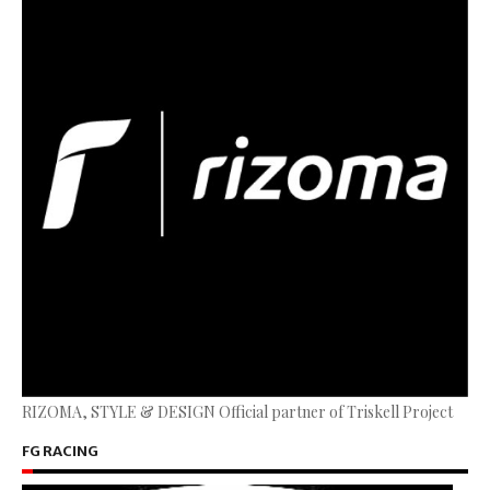
RIZOMA, STYLE & DESIGN Official partner of Triskell Project
FG RACING