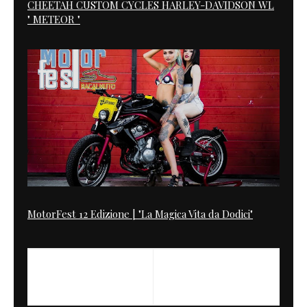
CHEETAH CUSTOM CYCLES HARLEY-DAVIDSON WL
" METEOR "
MotorFest 12 Edizione | "La Magica Vita da Dodici"
PREVIOUS
Why ?