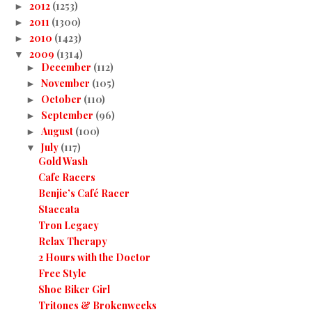
2012
(1253)
►
2011
(1300)
►
2010
(1423)
►
2009
(1314)
▼
December
(112)
►
November
(105)
►
October
(110)
►
September
(96)
►
August
(100)
►
July
(117)
▼
Gold Wash
Cafe Racers
Benjie’s Café Racer
Staccata
Tron Legacy
Relax Therapy
2 Hours with the Doctor
Free Style
Shoe Biker Girl
Tritones & Brokenweeks