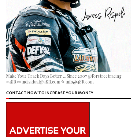
Make Your Track Days Better ... Since 2007 @forstreetracing
#4SR ✄ individual@4SR.com ✎ info@4SR.com
CONTACT NOW TO INCREASE YOUR MONEY