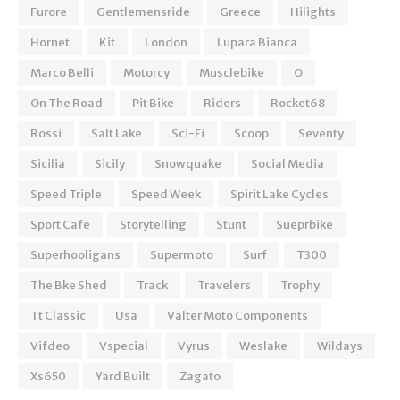
Furore
Gentlemensride
Greece
Hilights
Hornet
Kit
London
Lupara Bianca
Marco Belli
Motorcy
Musclebike
O
On The Road
Pit Bike
Riders
Rocket68
Rossi
Salt Lake
Sci-Fi
Scoop
Seventy
Sicilia
Sicily
Snowquake
Social Media
Speed Triple
Speed Week
Spirit Lake Cycles
Sport Cafe
Storytelling
Stunt
Sueprbike
Superhooligans
Supermoto
Surf
T300
The Bke Shed
Track
Travelers
Trophy
Tt Classic
Usa
Valter Moto Components
Vifdeo
Vspecial
Vyrus
Weslake
Wildays
Xs650
Yard Built
Zagato