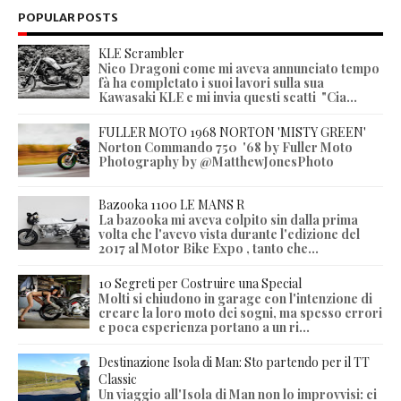
POPULAR POSTS
KLE Scrambler
Nico Dragoni come mi aveva annunciato tempo
fà ha completato i suoi lavori sulla sua
Kawasaki KLE e mi invia questi scatti "Cia...
FULLER MOTO 1968 NORTON 'MISTY GREEN'
Norton Commando 750 '68 by Fuller Moto
Photography by @MatthewJonesPhoto
Bazooka 1100 LE MANS R
La bazooka mi aveva colpito sin dalla prima
volta che l'avevo vista durante l'edizione del
2017 al Motor Bike Expo , tanto che...
10 Segreti per Costruire una Special
Molti si chiudono in garage con l'intenzione di
creare la loro moto dei sogni, ma spesso errori
e poca esperienza portano a un ri...
Destinazione Isola di Man: Sto partendo per il TT
Classic
Un viaggio all'Isola di Man non lo improvvisi: ci