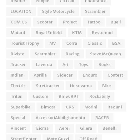
Reader
People
CB Four
Endurance
LOCATION
Style Motorcycle
Scrambler
COMICS
Scooter
Project
Tattoo
Buell
Motard
Royal Enfield
KTM
Restomod
Tourist Trophy
MV
Corra
Classic
BSA
Riviste
Scarmbler
Racing
Steve McQueen
Tracker
Laverda
Art
Toys
Books
Indian
Aprilia
Sidecar
Enduro
Contest
Electric
Strettracker
Husqvarna
Bike
Triton
Custom
Bmw. R9T
Rockabilly
Superbike
Bimota
CRS
Morini
Raduni
Special
AccessoriAbbilgiamento
RACER
Vincent
Eicma
Aerei
Gilera
Benelli
Streetfighter
Moto Guzzi
Off Road