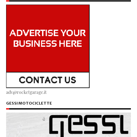
adv@rocketgarage.it
GESSI MOTOCICLETTE