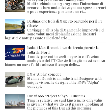
Molti si chiudono in garage con l'intenzione di
creare la loro moto dei sogni, ma spesso errori
e poca esperienza portano a un ri...
Destinazione Isola di Man: Sto partendo per il TT
Classic
Un viaggio all'Isola di Man non lo improvvisi: ci
sono voluti mesi di pianificazione, incastri
logistici e notti passate sul calendario ...
Isola di Man: il countdown dei trenta giorni e la
rotta del Nord
I motivi per cui ho scelto agosto e il fascino
analogico del TT Classic li ho già messi nero su
bianco un mese fa. Ma adesso il tempo delle...
BMW "Alpha" concept
Mehmet Doruk is an Industrial Designer with
unique vision, he designed the BMW "Alpha"
concept.
Ducati 996 ‘Project X’ by VR Customs
Time is relative, so said Einstein, its only value
is given by what we do as it passes. Looking at
the pictures of this Ducati this morning,...