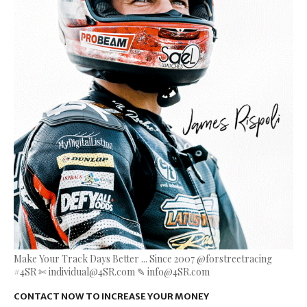
Make Your Track Days Better ... Since 2007 @forstreetracing
#4SR ✄ individual@4SR.com ✎ info@4SR.com
CONTACT NOW TO INCREASE YOUR MONEY