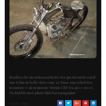
Sembra che sia stata scorticata viva questa moto con il
suo telaio in bella vista come se fosse uno scheletro.
in motore è sicuramente Honda CRF tra 450 e 250 cc
Da Bubblevisor photo Sideburn.magazine
SHARE THIS