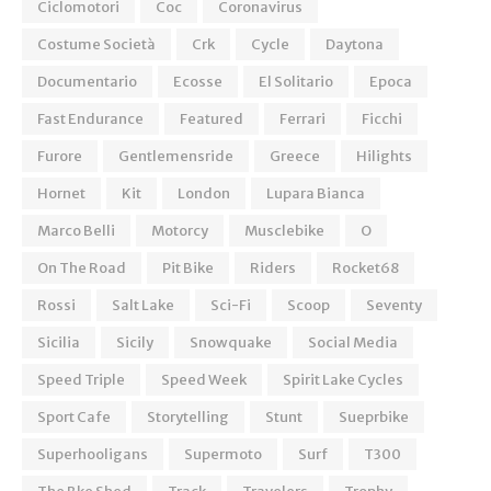
Ciclomotori
Coc
Coronavirus
Costume Società
Crk
Cycle
Daytona
Documentario
Ecosse
El Solitario
Epoca
Fast Endurance
Featured
Ferrari
Ficchi
Furore
Gentlemensride
Greece
Hilights
Hornet
Kit
London
Lupara Bianca
Marco Belli
Motorcy
Musclebike
O
On The Road
Pit Bike
Riders
Rocket68
Rossi
Salt Lake
Sci-Fi
Scoop
Seventy
Sicilia
Sicily
Snowquake
Social Media
Speed Triple
Speed Week
Spirit Lake Cycles
Sport Cafe
Storytelling
Stunt
Sueprbike
Superhooligans
Supermoto
Surf
T300