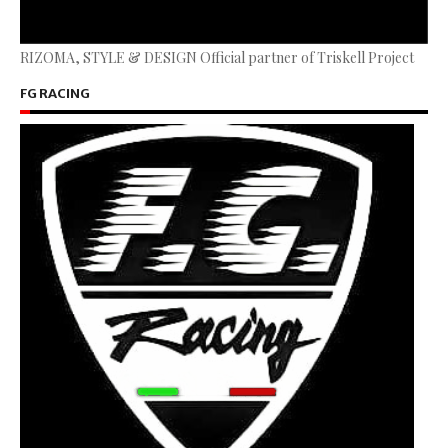
RIZOMA, STYLE & DESIGN Official partner of Triskell Project
FG RACING