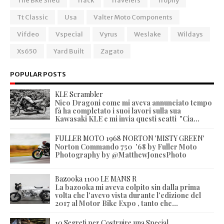
The Bke Shed
Track
Travelers
Trophy
Tt Classic
Usa
Valter Moto Components
Vifdeo
Vspecial
Vyrus
Weslake
Wildays
Xs650
Yard Built
Zagato
POPULAR POSTS
KLE Scrambler
Nico Dragoni come mi aveva annunciato tempo
fà ha completato i suoi lavori sulla sua
Kawasaki KLE e mi invia questi scatti "Cia...
FULLER MOTO 1968 NORTON 'MISTY GREEN'
Norton Commando 750 '68 by Fuller Moto
Photography by @MatthewJonesPhoto
Bazooka 1100 LE MANS R
La bazooka mi aveva colpito sin dalla prima
volta che l'avevo vista durante l'edizione del
2017 al Motor Bike Expo , tanto che...
10 Segreti per Costruire una Special