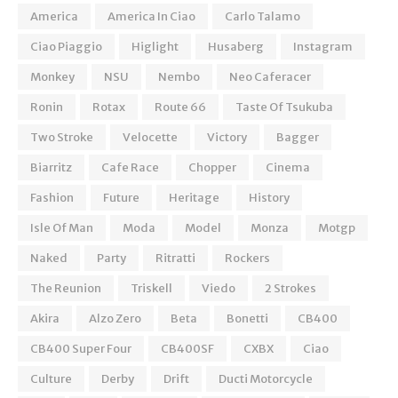
America
America In Ciao
Carlo Talamo
Ciao Piaggio
Higlight
Husaberg
Instagram
Monkey
NSU
Nembo
Neo Caferacer
Ronin
Rotax
Route 66
Taste Of Tsukuba
Two Stroke
Velocette
Victory
Bagger
Biarritz
Cafe Race
Chopper
Cinema
Fashion
Future
Heritage
History
Isle Of Man
Moda
Model
Monza
Motgp
Naked
Party
Ritratti
Rockers
The Reunion
Triskell
Viedo
2 Strokes
Akira
Alzo Zero
Beta
Bonetti
CB400
CB400 Super Four
CB400SF
CXBX
Ciao
Culture
Derby
Drift
Ducti Motorcycle