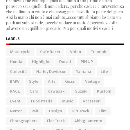
Premesso che chiunque guidi una moto il suo primo e unico
pensiero sarà quello di non cadere, perchè cadere è un'evenienza
che mettiamo in conto e che assaggiare l'asfalto fa parte del gioco.
Alzi la mano chi non è mai caduto...ecco tutti abbiamo lasciato un
po di noi sulla strade, perchè andare in moto è pericoloso oltre
ad avere un equilibrio precario. Ma per quali motivi si cade ?
LABELS
Motorcycle
Cafe Racer
Video
Triumph
Honda
Highlight
Ducati
PIN UP
Curiosità
Harley Davidson
Yamaha
Life
BMW
Style
Arts
Guzzi
Vintage
RACE
Cars
Kawasaki
Suzuki
Kustom
Eventi
Fuoristrada
Music
Accessori
Norton
Miti
Design
Dirt Track
Film
Photographers
Flat Track
Abbigliamento