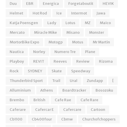
Duu
EBR
Energica
Forgetaboutit
HEVIK
Helmet
Hot Rod
Ice
Intermot
Jawa
Katja Poensgen
Lady
Lotus
MZ
Maico
Mercato
Miracle Mike
Misano
Monster
MortorBike Expo
Motogp
Motus
Mr Martin
Nautica
Norley
Numero Tre
Plane
Playboy
REVIT
Reeves
Review
Rizoma
Rock
SYDNEY
Skate
Speedway
Thunderbird Sport
Trail
Ural
Zundapp
[
Alluminium
Athens
Boardtracker
Bosozoku
Brembo
British
Cafe Rae
Cafe Rare
Caferare
Cafercar E
Cafercare
Cartoon
Cb1100
Cb400four
Cbmw
Churchofchoppers