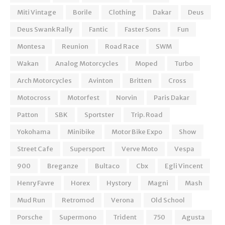
Miti Vintage
Borile
Clothing
Dakar
Deus
Deus Swank Rally
Fantic
Faster Sons
Fun
Montesa
Reunion
Road Race
SWM
Wakan
Analog Motorcycles
Moped
Turbo
Arch Motorcycles
Avinton
Britten
Cross
Motocross
Motorfest
Norvin
Paris Dakar
Patton
SBK
Sportster
Trip. Road
Yokohama
Minibike
Motor Bike Expo
Show
Street Cafe
Supersport
Verve Moto
Vespa
900
Breganze
Bultaco
Cbx
Egli Vincent
Henry Favre
Horex
Hystory
Magni
Mash
Mud Run
Retromod
Verona
Old School
Porsche
Supermono
Trident
750
Agusta