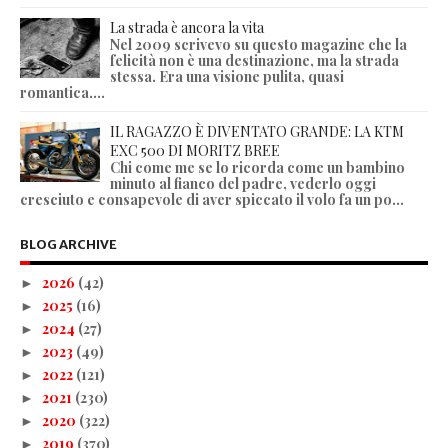
La strada è ancora la vita
Nel 2009 scrivevo su questo magazine che la
felicità non è una destinazione, ma la strada
stessa. Era una visione pulita, quasi
romantica....
IL RAGAZZO È DIVENTATO GRANDE: LA KTM
EXC 500 DI MORITZ BREE
Chi come me se lo ricorda come un bambino
minuto al fianco del padre, vederlo oggi
cresciuto e consapevole di aver spiccato il volo fa un po...
BLOG ARCHIVE
2026
(42)
►
2025
(16)
►
2024
(27)
►
2023
(49)
►
2022
(121)
►
2021
(230)
►
2020
(322)
►
2019
(370)
►