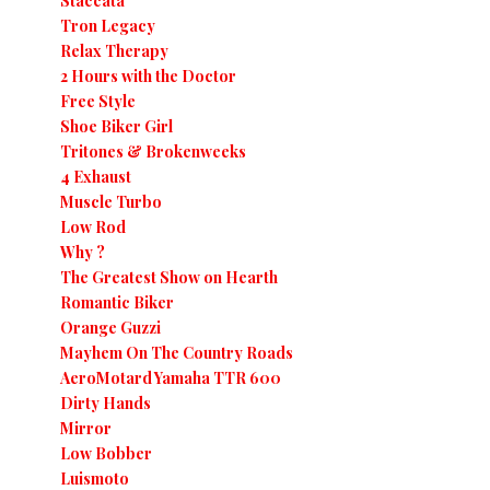
Staccata
Tron Legacy
Relax Therapy
2 Hours with the Doctor
Free Style
Shoe Biker Girl
Tritones & Brokenweeks
4 Exhaust
Muscle Turbo
Low Rod
Why ?
The Greatest Show on Hearth
Romantic Biker
Orange Guzzi
Mayhem On The Country Roads
AeroMotard Yamaha TTR 600
Dirty Hands
Mirror
Low Bobber
Luismoto