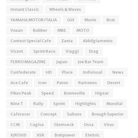
Instant Classic
Wheels & Waves
YAMAHA MOTOR ITALIA
Girl
Movie
Brat
Voxan
Bobber
MBE
MOTO
Contest Special Cafe
Zaeta
Abbilgiamento
Vicent
Sprint Race
Viaggi
Drag
FERRO MAGAZINE
Japan
Joe Bar Team
Confederate
HD
Place
Indivisual
News
Ace Cafe
Icon
Paton
Ramones
Desert
Pikes Peak
Speed
Bonneville
Higear
Nine T
Rally
Sprint
Highlights
Mondial
Caferacer
Concept
Sultans
Brough Superior
CCM
Cagiva
Glemseck
Ossa
Virus
XJR1300
XSR
Bottpower
Elettric