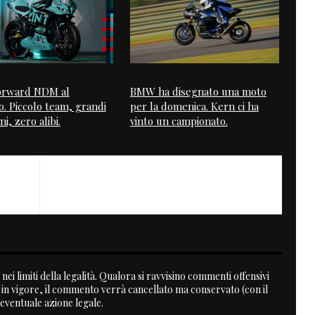
Forward NDM al
BMW ha disegnato una moto
. Piccolo team, grandi
per la domenica. Kern ci ha
i, zero alibi.
vinto un campionato.
NEXT
Vun to Isle of Man
nei limiti della legalità. Qualora si ravvisino commenti offensivi
a in vigore, il commento verrà cancellato ma conservato (con il
 eventuale azione legale.