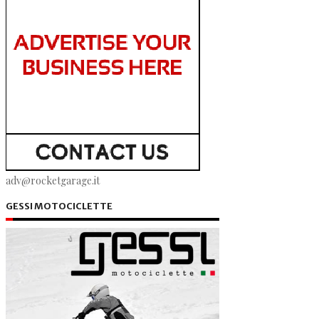
adv@rocketgarage.it
GESSI MOTOCICLETTE