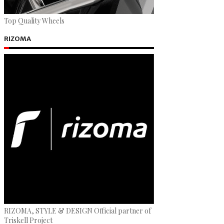
Top Quality Wheels
RIZOMA
RIZOMA, STYLE & DESIGN Official partner of
Triskell Project