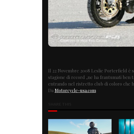
Il 22 Novembre 2008 Leslie Porterfield è 
stagione di record ,ne ha frantumati ben t
entrando nel ristretto club di coloro che 
Da
Motorcycle-usa.com
SHARE THIS