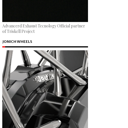
Advancerd Exhaust Tecnology Official partner
of Triskell Project
JONICH WHEELS