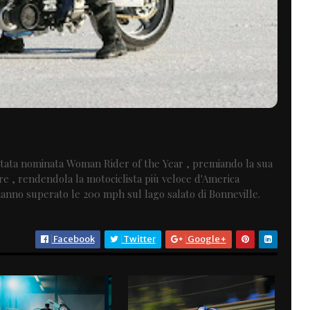
stata nominata Woman Rider of the Year , premiando la sua
re , rendendola la motociclista più veloce d'America
hanno superato le 200 mph sul lago salato di Bonneville.
Facebook
Twitter
Google+