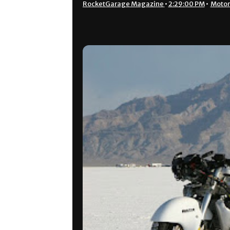
RocketGarage Magazine
•
2:29:00 PM
•
Motor