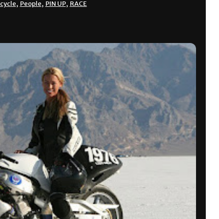
cycle
,
People
,
PIN UP
,
RACE