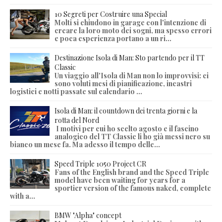
10 Segreti per Costruire una Special
Molti si chiudono in garage con l'intenzione di
creare la loro moto dei sogni, ma spesso errori
e poca esperienza portano a un ri...
Destinazione Isola di Man: Sto partendo per il TT
Classic
Un viaggio all'Isola di Man non lo improvvisi: ci
sono voluti mesi di pianificazione, incastri
logistici e notti passate sul calendario ...
Isola di Man: il countdown dei trenta giorni e la
rotta del Nord
I motivi per cui ho scelto agosto e il fascino
analogico del TT Classic li ho già messi nero su
bianco un mese fa. Ma adesso il tempo delle...
Speed Triple 1050 Project CR
Fans of the English brand and the Speed Triple
model have been waiting for years for a
sportier version of the famous naked, complete
with a...
BMW "Alpha" concept