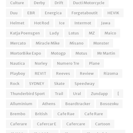
Culture
Derby
Drift
Ducti Motorcycle
Duu
EBR
Energica
Forgetaboutit
HEVIK
Helmet
Hot Rod
Ice
Intermot
Jawa
Katja Poensgen
Lady
Lotus
MZ
Maico
Mercato
Miracle Mike
Misano
Monster
MortorBike Expo
Motogp
Motus
Mr Martin
Nautica
Norley
Numero Tre
Plane
Playboy
REVIT
Reeves
Review
Rizoma
Rock
SYDNEY
Skate
Speedway
Thunderbird Sport
Trail
Ural
Zundapp
[
Alluminium
Athens
Boardtracker
Bosozoku
Brembo
British
Cafe Rae
Cafe Rare
Caferare
Cafercar E
Cafercare
Cartoon