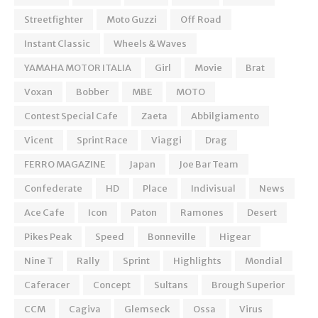
Streetfighter
Moto Guzzi
Off Road
Instant Classic
Wheels & Waves
YAMAHA MOTOR ITALIA
Girl
Movie
Brat
Voxan
Bobber
MBE
MOTO
Contest Special Cafe
Zaeta
Abbilgiamento
Vicent
Sprint Race
Viaggi
Drag
FERRO MAGAZINE
Japan
Joe Bar Team
Confederate
HD
Place
Indivisual
News
Ace Cafe
Icon
Paton
Ramones
Desert
Pikes Peak
Speed
Bonneville
Higear
Nine T
Rally
Sprint
Highlights
Mondial
Caferacer
Concept
Sultans
Brough Superior
CCM
Cagiva
Glemseck
Ossa
Virus