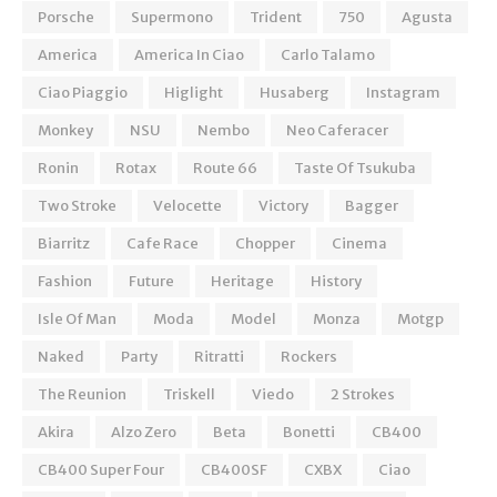
Porsche
Supermono
Trident
750
Agusta
America
America In Ciao
Carlo Talamo
Ciao Piaggio
Higlight
Husaberg
Instagram
Monkey
NSU
Nembo
Neo Caferacer
Ronin
Rotax
Route 66
Taste Of Tsukuba
Two Stroke
Velocette
Victory
Bagger
Biarritz
Cafe Race
Chopper
Cinema
Fashion
Future
Heritage
History
Isle Of Man
Moda
Model
Monza
Motgp
Naked
Party
Ritratti
Rockers
The Reunion
Triskell
Viedo
2 Strokes
Akira
Alzo Zero
Beta
Bonetti
CB400
CB400 Super Four
CB400SF
CXBX
Ciao