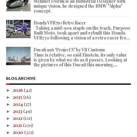
Mehmet Doruk is an Industrial Designer with
unique vision, he designed the BMW "Alpha"
concept.
Honda VFR750 Retro Racer
Taking a mid-90s staple on the track, Purpose
Built Moto, took apart and rebuilt this Honda
VFR750 following a vision of a retro racer fro...
Ducati 996 ‘Project X’ by VR Customs
Time is relative, so said Einstein, its only value
is given by what we do as it passes. Looking at
the pictures of this Ducati this morning,...
BLOG ARCHIVE
2026
(42)
►
2025
(16)
►
2024
(27)
►
2023
(49)
►
2022
(121)
►
2021
(230)
►
2020
(322)
►