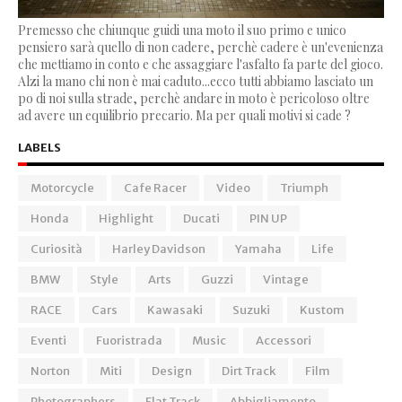
Premesso che chiunque guidi una moto il suo primo e unico
pensiero sarà quello di non cadere, perchè cadere è un'evenienza
che mettiamo in conto e che assaggiare l'asfalto fa parte del gioco.
Alzi la mano chi non è mai caduto...ecco tutti abbiamo lasciato un
po di noi sulla strade, perchè andare in moto è pericoloso oltre
ad avere un equilibrio precario. Ma per quali motivi si cade ?
LABELS
Motorcycle
Cafe Racer
Video
Triumph
Honda
Highlight
Ducati
PIN UP
Curiosità
Harley Davidson
Yamaha
Life
BMW
Style
Arts
Guzzi
Vintage
RACE
Cars
Kawasaki
Suzuki
Kustom
Eventi
Fuoristrada
Music
Accessori
Norton
Miti
Design
Dirt Track
Film
Photographers
Flat Track
Abbigliamento