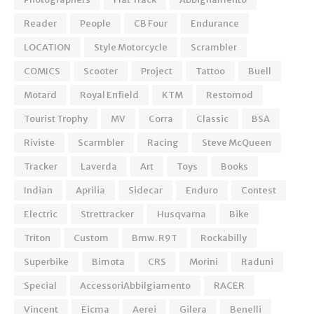
Reader
People
CB Four
Endurance
LOCATION
Style Motorcycle
Scrambler
COMICS
Scooter
Project
Tattoo
Buell
Motard
Royal Enfield
KTM
Restomod
Tourist Trophy
MV
Corra
Classic
BSA
Riviste
Scarmbler
Racing
Steve McQueen
Tracker
Laverda
Art
Toys
Books
Indian
Aprilia
Sidecar
Enduro
Contest
Electric
Strettracker
Husqvarna
Bike
Triton
Custom
Bmw. R9T
Rockabilly
Superbike
Bimota
CRS
Morini
Raduni
Special
AccessoriAbbilgiamento
RACER
Vincent
Eicma
Aerei
Gilera
Benelli