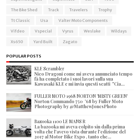
The Bke Shed
Track
Travelers
Trophy
Tt Classic
Usa
Valter Moto Components
Vifdeo
Vspecial
Vyrus
Weslake
Wildays
Xs650
Yard Built
Zagato
POPULAR POSTS
KLE Scrambler
Nico Dragoni come mi aveva annunciato tempo
fà ha completato i suoi lavori sulla sua
Kawasaki KLE e mi invia questi scatti "Cia...
FULLER MOTO 1968 NORTON 'MISTY GREEN'
Norton Commando 750 '68 by Fuller Moto
Photography by @MatthewJonesPhoto
Bazooka 1100 LE MANS R
La bazooka mi aveva colpito sin dalla prima
volta che l'avevo vista durante l'edizione del
2017 al Motor Bike Expo , tanto che...