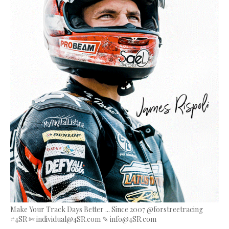
Make Your Track Days Better ... Since 2007 @forstreetracing
#4SR ✄ individual@4SR.com ✎ info@4SR.com