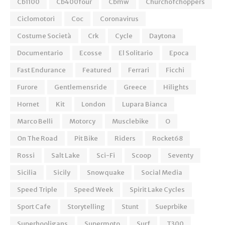
Cb1100
Cb400four
Cbmw
Churchofchoppers
Ciclomotori
Coc
Coronavirus
Costume Società
Crk
Cycle
Daytona
Documentario
Ecosse
El Solitario
Epoca
Fast Endurance
Featured
Ferrari
Ficchi
Furore
Gentlemensride
Greece
Hilights
Hornet
Kit
London
Lupara Bianca
Marco Belli
Motorcy
Musclebike
O
On The Road
Pit Bike
Riders
Rocket68
Rossi
Salt Lake
Sci-Fi
Scoop
Seventy
Sicilia
Sicily
Snowquake
Social Media
Speed Triple
Speed Week
Spirit Lake Cycles
Sport Cafe
Storytelling
Stunt
Sueprbike
Superhooligans
Supermoto
Surf
T300