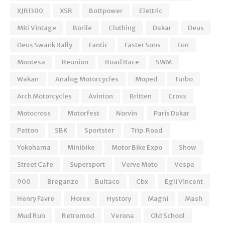
XJR1300
XSR
Bottpower
Elettric
Miti Vintage
Borile
Clothing
Dakar
Deus
Deus Swank Rally
Fantic
Faster Sons
Fun
Montesa
Reunion
Road Race
SWM
Wakan
Analog Motorcycles
Moped
Turbo
Arch Motorcycles
Avinton
Britten
Cross
Motocross
Motorfest
Norvin
Paris Dakar
Patton
SBK
Sportster
Trip. Road
Yokohama
Minibike
Motor Bike Expo
Show
Street Cafe
Supersport
Verve Moto
Vespa
900
Breganze
Bultaco
Cbx
Egli Vincent
Henry Favre
Horex
Hystory
Magni
Mash
Mud Run
Retromod
Verona
Old School