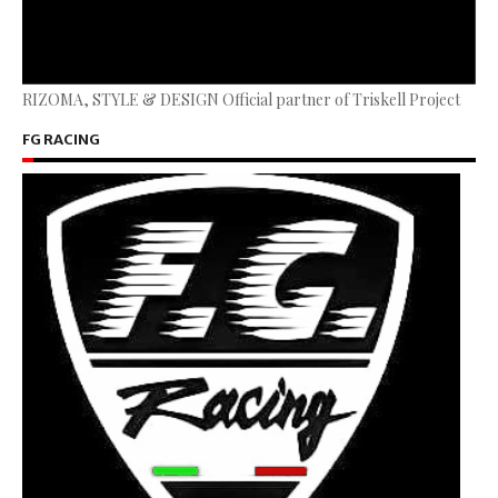
RIZOMA, STYLE & DESIGN Official partner of Triskell Project
FG RACING