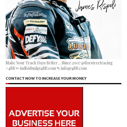
Make Your Track Days Better ... Since 2007 @forstreetracing
#4SR ✄ individual@4SR.com ✎ info@4SR.com
CONTACT NOW TO INCREASE YOUR MONEY