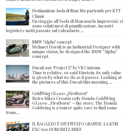
Destinazione Isola di Man: Sto partendo per il TT
Classic
Un viaggio all'Isola di Man non lo improvvisi: ci
sono voluti mesi di pianificazione, incastri
logistici e notti passate sul calendario ...
BMW "Alpha" concept
Mehmet Doruk is an Industrial Designer with
unique vision, he designed the BMW "Alpha"
concept.
Ducati 996 ‘Project X’ by VR Customs
Time is relative, so said Einstein, its only value
is given by what we do as it passes. Looking at
the pictures of this Ducati this morning,...
GoldWing GL1100 „Firstborn“
Retro Bikes Croatia 1981 Honda GoldWing
GL1100 „Firstborn“ – the story. The Honda
Goldwing is a tourer quite rare to find some
trans...
IL RAGAZZO È DIVENTATO GRANDE: LA KTM
EXC 500 DI MORITZ BREE