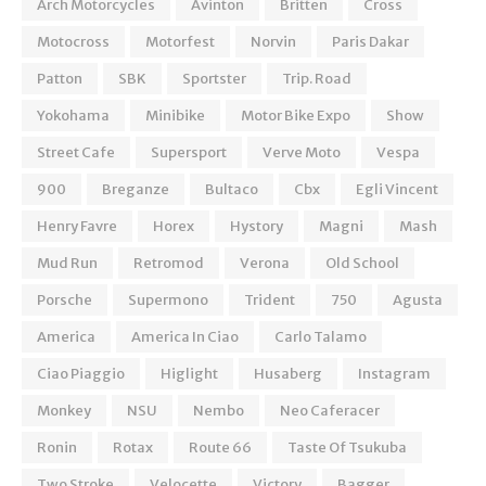
Arch Motorcycles
Avinton
Britten
Cross
Motocross
Motorfest
Norvin
Paris Dakar
Patton
SBK
Sportster
Trip. Road
Yokohama
Minibike
Motor Bike Expo
Show
Street Cafe
Supersport
Verve Moto
Vespa
900
Breganze
Bultaco
Cbx
Egli Vincent
Henry Favre
Horex
Hystory
Magni
Mash
Mud Run
Retromod
Verona
Old School
Porsche
Supermono
Trident
750
Agusta
America
America In Ciao
Carlo Talamo
Ciao Piaggio
Higlight
Husaberg
Instagram
Monkey
NSU
Nembo
Neo Caferacer
Ronin
Rotax
Route 66
Taste Of Tsukuba
Two Stroke
Velocette
Victory
Bagger