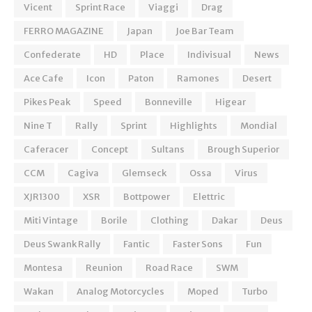
Vicent
Sprint Race
Viaggi
Drag
FERRO MAGAZINE
Japan
Joe Bar Team
Confederate
HD
Place
Indivisual
News
Ace Cafe
Icon
Paton
Ramones
Desert
Pikes Peak
Speed
Bonneville
Higear
Nine T
Rally
Sprint
Highlights
Mondial
Caferacer
Concept
Sultans
Brough Superior
CCM
Cagiva
Glemseck
Ossa
Virus
XJR1300
XSR
Bottpower
Elettric
Miti Vintage
Borile
Clothing
Dakar
Deus
Deus Swank Rally
Fantic
Faster Sons
Fun
Montesa
Reunion
Road Race
SWM
Wakan
Analog Motorcycles
Moped
Turbo