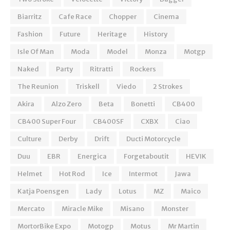
Biarritz
Cafe Race
Chopper
Cinema
Fashion
Future
Heritage
History
Isle Of Man
Moda
Model
Monza
Motgp
Naked
Party
Ritratti
Rockers
The Reunion
Triskell
Viedo
2 Strokes
Akira
Alzo Zero
Beta
Bonetti
CB400
CB400 Super Four
CB400SF
CXBX
Ciao
Culture
Derby
Drift
Ducti Motorcycle
Duu
EBR
Energica
Forgetaboutit
HEVIK
Helmet
Hot Rod
Ice
Intermot
Jawa
Katja Poensgen
Lady
Lotus
MZ
Maico
Mercato
Miracle Mike
Misano
Monster
MortorBike Expo
Motogp
Motus
Mr Martin