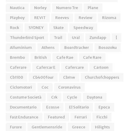
Nautica
Norley
Numero Tre
Plane
Playboy
REVIT
Reeves
Review
Rizoma
Rock
SYDNEY
Skate
Speedway
Thunderbird Sport
Trail
Ural
Zundapp
[
Alluminium
Athens
Boardtracker
Bosozoku
Brembo
British
Cafe Rae
Cafe Rare
Caferare
Cafercar E
Cafercare
Cartoon
Cb1100
Cb400four
Cbmw
Churchofchoppers
Ciclomotori
Coc
Coronavirus
Costume Società
Crk
Cycle
Daytona
Documentario
Ecosse
El Solitario
Epoca
Fast Endurance
Featured
Ferrari
Ficchi
Furore
Gentlemensride
Greece
Hilights