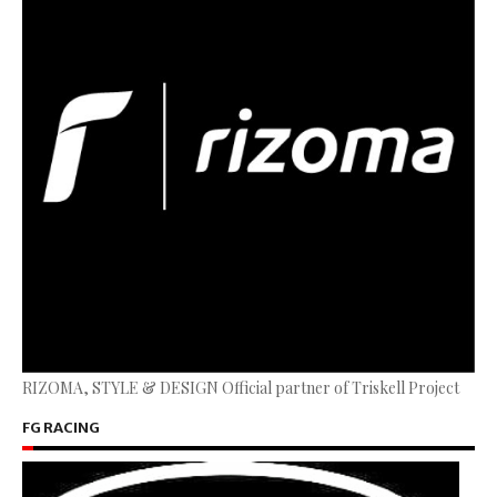
RIZOMA, STYLE & DESIGN Official partner of Triskell Project
FG RACING