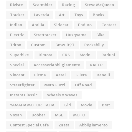
Riviste
Scarmbler
Racing
Steve McQueen
Tracker
Laverda
Art
Toys
Books
Indian
Aprilia
Sidecar
Enduro
Contest
Electric
Strettracker
Husqvarna
Bike
Triton
Custom
Bmw. R9T
Rockabilly
Superbike
Bimota
CRS
Morini
Raduni
Special
AccessoriAbbilgiamento
RACER
Vincent
Eicma
Aerei
Gilera
Benelli
Streetfighter
Moto Guzzi
Off Road
Instant Classic
Wheels & Waves
YAMAHA MOTOR ITALIA
Girl
Movie
Brat
Voxan
Bobber
MBE
MOTO
Contest Special Cafe
Zaeta
Abbilgiamento