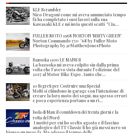
KLE Scrambler
Nico Dragoni come mi aveva annunciato tempo
fà ha completato i suoi lavori sulla sua
Kawasaki KLE e mi invia questi scatti "Cia...
FULLER MOTO 1968 NORTON 'MISTY GREEN'
Norton Commando 750 '68 by Fuller Moto
Photography by @MatthewJonesPhoto
Bazooka 1100 LE MANS R
La bazooka mi aveva colpito sin dalla prima
volta che l'avevo vista durante l'edizione del
2017 al Motor Bike Expo , tanto che...
10 Segreti per Costruire una Special
Molti si chiudono in garage con l'intenzione di
creare la loro moto dei sogni, ma spesso errori
e poca esperienza portano a un ri...
Isola di Man: il countdown dei trenta giorni e la
rotta del Nord
I motivi per cui ho scelto agosto e il fascino
analogico del TT Classic li ho già messi nero su
bianco un mese fa. Ma adesso il tempo delle...