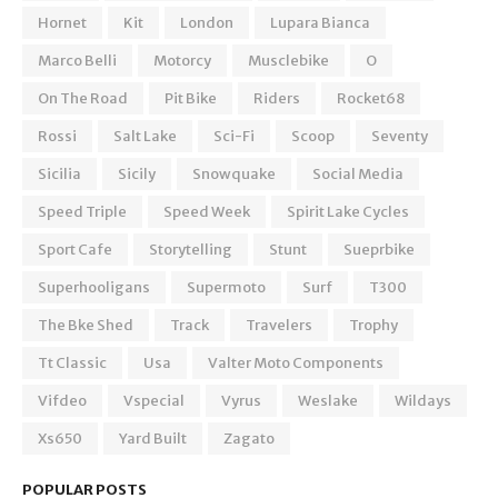
Hornet
Kit
London
Lupara Bianca
Marco Belli
Motorcy
Musclebike
O
On The Road
Pit Bike
Riders
Rocket68
Rossi
Salt Lake
Sci-Fi
Scoop
Seventy
Sicilia
Sicily
Snowquake
Social Media
Speed Triple
Speed Week
Spirit Lake Cycles
Sport Cafe
Storytelling
Stunt
Sueprbike
Superhooligans
Supermoto
Surf
T300
The Bke Shed
Track
Travelers
Trophy
Tt Classic
Usa
Valter Moto Components
Vifdeo
Vspecial
Vyrus
Weslake
Wildays
Xs650
Yard Built
Zagato
POPULAR POSTS