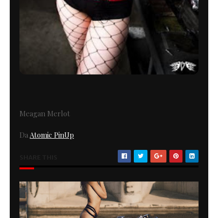
Meagan Merlot
Da
Atomic PinUp
SHARE THIS