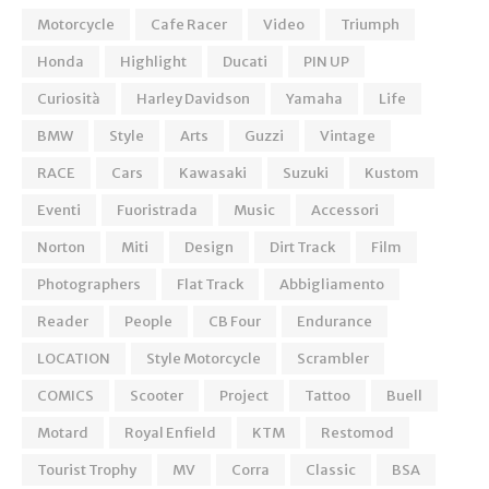
Motorcycle
Cafe Racer
Video
Triumph
Honda
Highlight
Ducati
PIN UP
Curiosità
Harley Davidson
Yamaha
Life
BMW
Style
Arts
Guzzi
Vintage
RACE
Cars
Kawasaki
Suzuki
Kustom
Eventi
Fuoristrada
Music
Accessori
Norton
Miti
Design
Dirt Track
Film
Photographers
Flat Track
Abbigliamento
Reader
People
CB Four
Endurance
LOCATION
Style Motorcycle
Scrambler
COMICS
Scooter
Project
Tattoo
Buell
Motard
Royal Enfield
KTM
Restomod
Tourist Trophy
MV
Corra
Classic
BSA