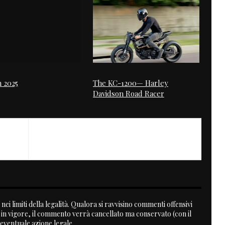
 2025
The KC-1200— Harley
Davidson Road Racer
nei limiti della legalità. Qualora si ravvisino commenti offensivi
a in vigore, il commento verrà cancellato ma conservato (con il
 eventuale azione legale.