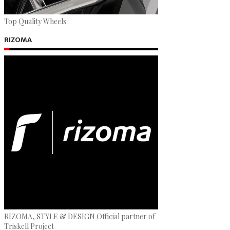
Top Quality Wheels
RIZOMA
RIZOMA, STYLE & DESIGN Official partner of
Triskell Project