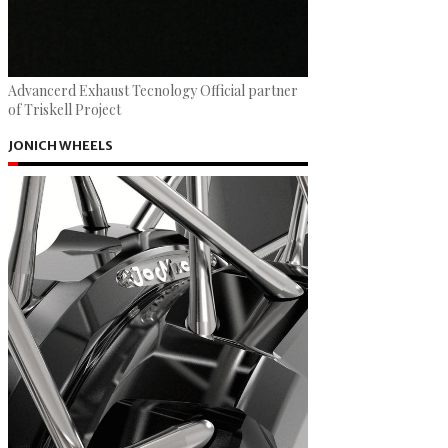
Advancerd Exhaust Tecnology Official partner
of Triskell Project
JONICH WHEELS