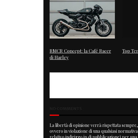
RMCR Concept: la Café Racer
Top Ten
di Harley
NO COMMENTS
La libertà di opinione verrà rispettata sempre, 
ovvero in violazione di una qualsiasi normativ
relativo indirizzo ip di pubblicazione) per una