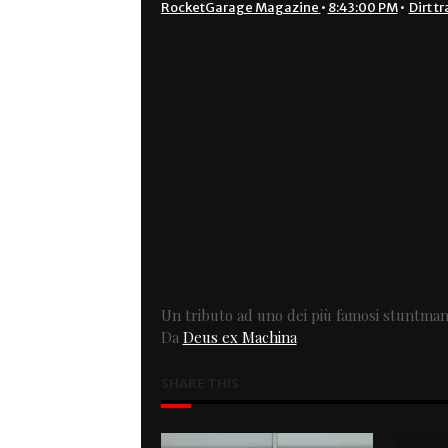
RocketGarage Magazine
•
8:43:00 PM
•
Dirt t
Un tributo ad uno dei più famosi stuntman
Da
Deus ex Machina
SHARE THIS