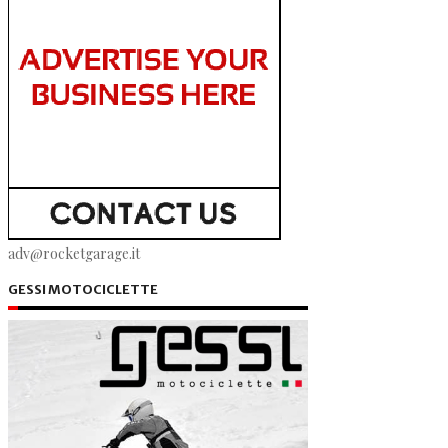
adv@rocketgarage.it
GESSI MOTOCICLETTE