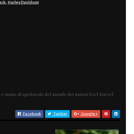
rack
,
Harley Davidson
 e uomo di spettacolo del mondo dei motori Evel Knevel
Facebook
Twitter
Google+