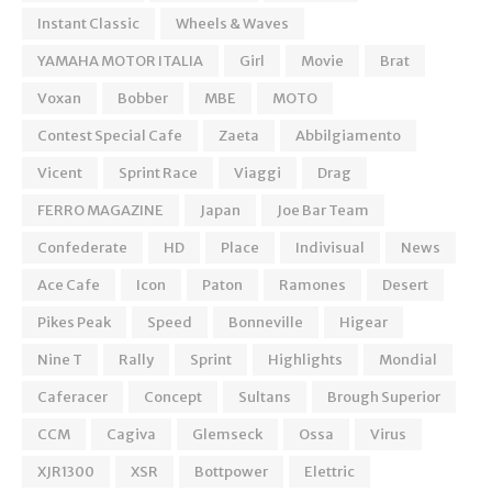
Instant Classic
Wheels & Waves
YAMAHA MOTOR ITALIA
Girl
Movie
Brat
Voxan
Bobber
MBE
MOTO
Contest Special Cafe
Zaeta
Abbilgiamento
Vicent
Sprint Race
Viaggi
Drag
FERRO MAGAZINE
Japan
Joe Bar Team
Confederate
HD
Place
Indivisual
News
Ace Cafe
Icon
Paton
Ramones
Desert
Pikes Peak
Speed
Bonneville
Higear
Nine T
Rally
Sprint
Highlights
Mondial
Caferacer
Concept
Sultans
Brough Superior
CCM
Cagiva
Glemseck
Ossa
Virus
XJR1300
XSR
Bottpower
Elettric