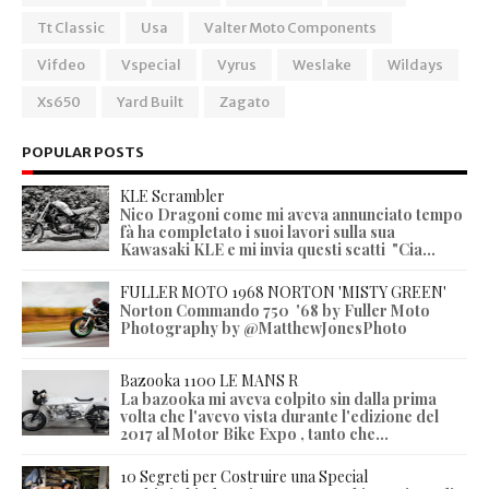
Tt Classic
Usa
Valter Moto Components
Vifdeo
Vspecial
Vyrus
Weslake
Wildays
Xs650
Yard Built
Zagato
POPULAR POSTS
KLE Scrambler
Nico Dragoni come mi aveva annunciato tempo
fà ha completato i suoi lavori sulla sua
Kawasaki KLE e mi invia questi scatti "Cia...
FULLER MOTO 1968 NORTON 'MISTY GREEN'
Norton Commando 750 '68 by Fuller Moto
Photography by @MatthewJonesPhoto
Bazooka 1100 LE MANS R
La bazooka mi aveva colpito sin dalla prima
volta che l'avevo vista durante l'edizione del
2017 al Motor Bike Expo , tanto che...
10 Segreti per Costruire una Special