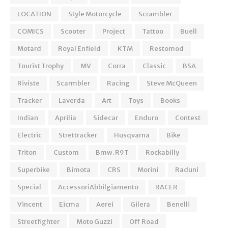
LOCATION
Style Motorcycle
Scrambler
COMICS
Scooter
Project
Tattoo
Buell
Motard
Royal Enfield
KTM
Restomod
Tourist Trophy
MV
Corra
Classic
BSA
Riviste
Scarmbler
Racing
Steve McQueen
Tracker
Laverda
Art
Toys
Books
Indian
Aprilia
Sidecar
Enduro
Contest
Electric
Strettracker
Husqvarna
Bike
Triton
Custom
Bmw. R9T
Rockabilly
Superbike
Bimota
CRS
Morini
Raduni
Special
AccessoriAbbilgiamento
RACER
Vincent
Eicma
Aerei
Gilera
Benelli
Streetfighter
Moto Guzzi
Off Road