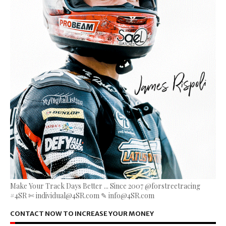
Make Your Track Days Better ... Since 2007 @forstreetracing
#4SR ✄ individual@4SR.com ✎ info@4SR.com
CONTACT NOW TO INCREASE YOUR MONEY