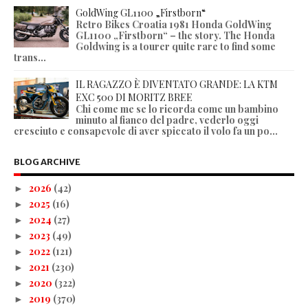
GoldWing GL1100 „Firstborn“
Retro Bikes Croatia 1981 Honda GoldWing
GL1100 „Firstborn“ – the story. The Honda
Goldwing is a tourer quite rare to find some
trans...
IL RAGAZZO È DIVENTATO GRANDE: LA KTM
EXC 500 DI MORITZ BREE
Chi come me se lo ricorda come un bambino
minuto al fianco del padre, vederlo oggi
cresciuto e consapevole di aver spiccato il volo fa un po...
BLOG ARCHIVE
2026
(42)
►
2025
(16)
►
2024
(27)
►
2023
(49)
►
2022
(121)
►
2021
(230)
►
2020
(322)
►
2019
(370)
►