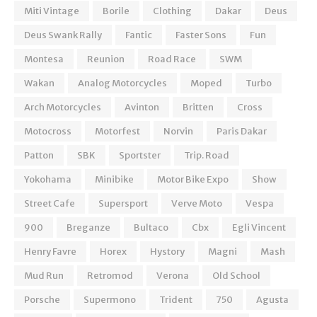
Miti Vintage
Borile
Clothing
Dakar
Deus
Deus Swank Rally
Fantic
Faster Sons
Fun
Montesa
Reunion
Road Race
SWM
Wakan
Analog Motorcycles
Moped
Turbo
Arch Motorcycles
Avinton
Britten
Cross
Motocross
Motorfest
Norvin
Paris Dakar
Patton
SBK
Sportster
Trip. Road
Yokohama
Minibike
Motor Bike Expo
Show
Street Cafe
Supersport
Verve Moto
Vespa
900
Breganze
Bultaco
Cbx
Egli Vincent
Henry Favre
Horex
Hystory
Magni
Mash
Mud Run
Retromod
Verona
Old School
Porsche
Supermono
Trident
750
Agusta