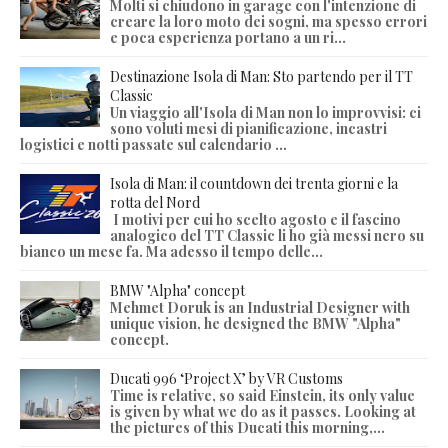
Molti si chiudono in garage con l'intenzione di
creare la loro moto dei sogni, ma spesso errori
e poca esperienza portano a un ri...
Destinazione Isola di Man: Sto partendo per il TT
Classic
Un viaggio all'Isola di Man non lo improvvisi: ci
sono voluti mesi di pianificazione, incastri
logistici e notti passate sul calendario ...
Isola di Man: il countdown dei trenta giorni e la
rotta del Nord
I motivi per cui ho scelto agosto e il fascino
analogico del TT Classic li ho già messi nero su
bianco un mese fa. Ma adesso il tempo delle...
BMW "Alpha" concept
Mehmet Doruk is an Industrial Designer with
unique vision, he designed the BMW "Alpha"
concept.
Ducati 996 ‘Project X’ by VR Customs
Time is relative, so said Einstein, its only value
is given by what we do as it passes. Looking at
the pictures of this Ducati this morning,...