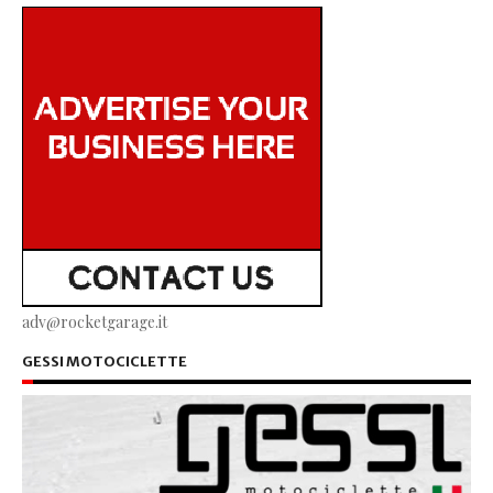
adv@rocketgarage.it
GESSI MOTOCICLETTE