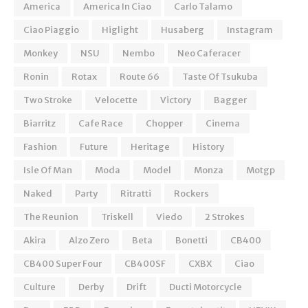
America
America In Ciao
Carlo Talamo
Ciao Piaggio
Higlight
Husaberg
Instagram
Monkey
NSU
Nembo
Neo Caferacer
Ronin
Rotax
Route 66
Taste Of Tsukuba
Two Stroke
Velocette
Victory
Bagger
Biarritz
Cafe Race
Chopper
Cinema
Fashion
Future
Heritage
History
Isle Of Man
Moda
Model
Monza
Motgp
Naked
Party
Ritratti
Rockers
The Reunion
Triskell
Viedo
2 Strokes
Akira
Alzo Zero
Beta
Bonetti
CB400
CB400 Super Four
CB400SF
CXBX
Ciao
Culture
Derby
Drift
Ducti Motorcycle