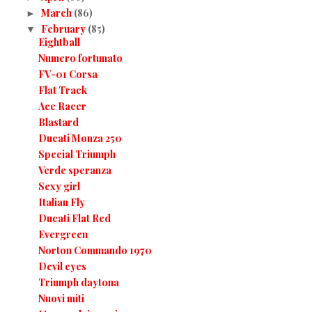
March
(86)
►
February
(85)
▼
Eightball
Numero fortunato
FV-01 Corsa
Flat Track
Ace Racer
Blastard
Ducati Monza 250
Special Triumph
Verde speranza
Sexy girl
Italian Fly
Ducati Flat Red
Evergreen
Norton Commando 1970
Devil eyes
Triumph daytona
Nuovi miti