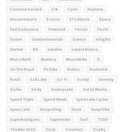
Costume Società
Crk
Cycle
Daytona
Documentario
Ecosse
El Solitario
Epoca
Fast Endurance
Featured
Ferrari
Ficchi
Furore
Gentlemensride
Greece
Hilights
Hornet
Kit
London
Lupara Bianca
Marco Belli
Motorcy
Musclebike
O
On The Road
Pit Bike
Riders
Rocket68
Rossi
Salt Lake
Sci-Fi
Scoop
Seventy
Sicilia
Sicily
Snowquake
Social Media
Speed Triple
Speed Week
Spirit Lake Cycles
Sport Cafe
Storytelling
Stunt
Sueprbike
Superhooligans
Supermoto
Surf
T300
The Bke Shed
Track
Travelers
Trophy