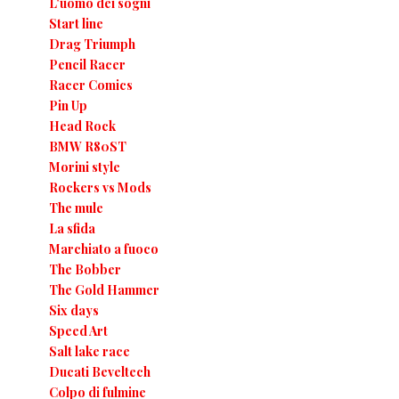
L'uomo dei sogni
Start line
Drag Triumph
Pencil Racer
Racer Comics
Pin Up
Head Rock
BMW R80ST
Morini style
Rockers vs Mods
The mule
La sfida
Marchiato a fuoco
The Bobber
The Gold Hammer
Six days
Speed Art
Salt lake race
Ducati Beveltech
Colpo di fulmine