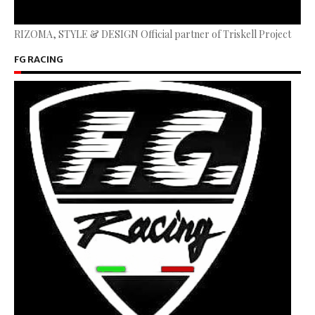
RIZOMA, STYLE & DESIGN Official partner of Triskell Project
FG RACING