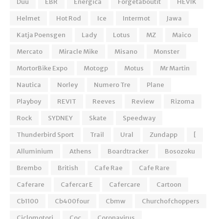
Duu
EBR
Energica
Forgetaboutit
HEVIK
Helmet
Hot Rod
Ice
Intermot
Jawa
Katja Poensgen
Lady
Lotus
MZ
Maico
Mercato
Miracle Mike
Misano
Monster
MortorBike Expo
Motogp
Motus
Mr Martin
Nautica
Norley
Numero Tre
Plane
Playboy
REVIT
Reeves
Review
Rizoma
Rock
SYDNEY
Skate
Speedway
Thunderbird Sport
Trail
Ural
Zundapp
[
Alluminium
Athens
Boardtracker
Bosozoku
Brembo
British
Cafe Rae
Cafe Rare
Caferare
Cafercar E
Cafercare
Cartoon
Cb1100
Cb400four
Cbmw
Churchofchoppers
Ciclomotori
Coc
Coronavirus