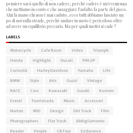
pensiero sarà quello di non cadere, perchè cadere è un'evenienza
che mettiamo in conto e che assaggiare l'asfalto fa parte del gioco.
Alzi la mano chi non è mai caduto...ecco tutti abbiamo lasciato un
po di noi sulla strade, perchè andare in moto è pericoloso oltre
ad avere un equilibrio precario. Ma per quali motivi si cade ?
LABELS
Motorcycle
Cafe Racer
Video
Triumph
Honda
Highlight
Ducati
PIN UP
Curiosità
Harley Davidson
Yamaha
Life
BMW
Style
Arts
Guzzi
Vintage
RACE
Cars
Kawasaki
Suzuki
Kustom
Eventi
Fuoristrada
Music
Accessori
Norton
Miti
Design
Dirt Track
Film
Photographers
Flat Track
Abbigliamento
Reader
People
CB Four
Endurance