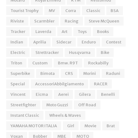
Motard
Royal Enfield
KTM
Restomod
Tourist Trophy
MV
Corra
Classic
BSA
Riviste
Scarmbler
Racing
Steve McQueen
Tracker
Laverda
Art
Toys
Books
Indian
Aprilia
Sidecar
Enduro
Contest
Electric
Strettracker
Husqvarna
Bike
Triton
Custom
Bmw. R9T
Rockabilly
Superbike
Bimota
CRS
Morini
Raduni
Special
AccessoriAbbilgiamento
RACER
Vincent
Eicma
Aerei
Gilera
Benelli
Streetfighter
Moto Guzzi
Off Road
Instant Classic
Wheels & Waves
YAMAHA MOTOR ITALIA
Girl
Movie
Brat
Voxan
Bobber
MBE
MOTO