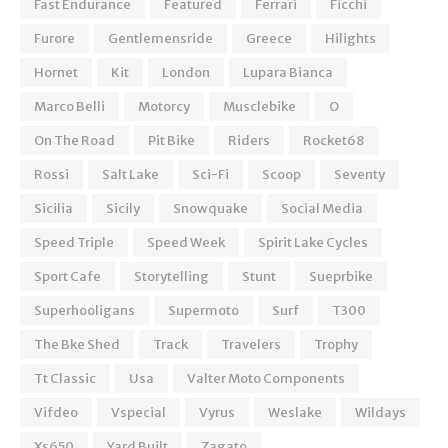
Fast Endurance
Featured
Ferrari
Ficchi
Furore
Gentlemensride
Greece
Hilights
Hornet
Kit
London
Lupara Bianca
Marco Belli
Motorcy
Musclebike
O
On The Road
Pit Bike
Riders
Rocket68
Rossi
Salt Lake
Sci-Fi
Scoop
Seventy
Sicilia
Sicily
Snowquake
Social Media
Speed Triple
Speed Week
Spirit Lake Cycles
Sport Cafe
Storytelling
Stunt
Sueprbike
Superhooligans
Supermoto
Surf
T300
The Bke Shed
Track
Travelers
Trophy
Tt Classic
Usa
Valter Moto Components
Vifdeo
Vspecial
Vyrus
Weslake
Wildays
Xs650
Yard Built
Zagato