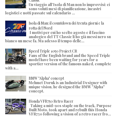
Classic
Un viaggio all'Isola di Man non lo improvvisi: ci
sono voluti mesi di pianificazione, incastri
logistici e notti passate sul calendario ...
Isola di Man: il countdown dei trenta giorni e la
rotta del Nord
I motivi per cui ho scelto agosto e il fascino
analogico del TT Classic li ho già messi nero su
bianco un mese fa. Ma adesso il tempo delle...
Speed Triple 1050 Project CR
Fans of the English brand and the Speed Triple
model have been waiting for years for a
sportier version of the famous naked, complete
with a...
BMW "Alpha" concept
Mehmet Doruk is an Industrial Designer with
unique vision, he designed the BMW "Alpha"
concept.
Honda VFR750 Retro Racer
Taking a mid-90s staple on the track, Purpose
Built Moto, took apart and rebuilt this Honda
VFR750 following a vision of a retro racer fro...