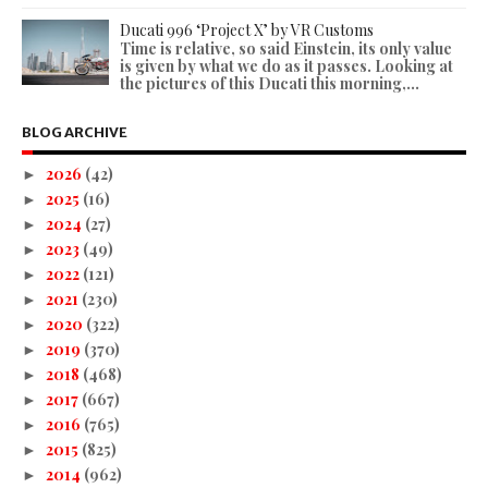
Ducati 996 ‘Project X’ by VR Customs
Time is relative, so said Einstein, its only value
is given by what we do as it passes. Looking at
the pictures of this Ducati this morning,...
BLOG ARCHIVE
2026
(42)
►
2025
(16)
►
2024
(27)
►
2023
(49)
►
2022
(121)
►
2021
(230)
►
2020
(322)
►
2019
(370)
►
2018
(468)
►
2017
(667)
►
2016
(765)
►
2015
(825)
►
2014
(962)
►