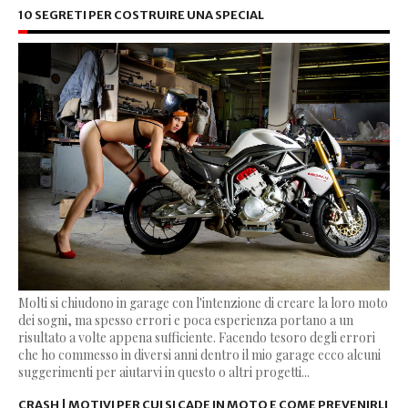
10 SEGRETI PER COSTRUIRE UNA SPECIAL
Molti si chiudono in garage con l'intenzione di creare la loro moto
dei sogni, ma spesso errori e poca esperienza portano a un
risultato a volte appena sufficiente. Facendo tesoro degli errori
che ho commesso in diversi anni dentro il mio garage ecco alcuni
suggerimenti per aiutarvi in questo o altri progetti...
CRASH | MOTIVI PER CUI SI CADE IN MOTO E COME PREVENIRLI