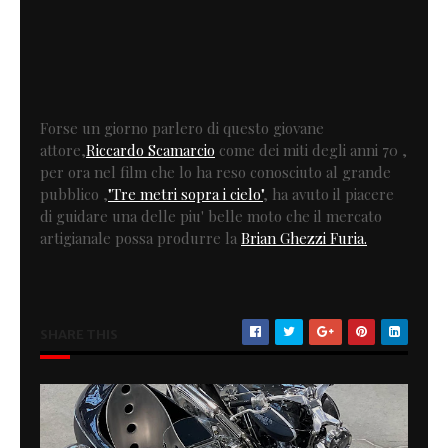
Forse un giorno parlero di questo giovane
attore,
Riccardo Scamarcio
come dei miti degli anni 70 ,
per ora nel film che lo ha reso conosciuto al grande
pubblico ,
"Tre metri sopra i cielo"
, ha avuto il piacere
di guidare una delle piu' belle moto che il mercato
artigianale possa produrre la
Brian Ghezzi Furia.
SHARE THIS