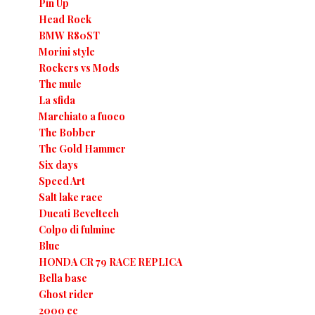
Pin Up
Head Rock
BMW R80ST
Morini style
Rockers vs Mods
The mule
La sfida
Marchiato a fuoco
The Bobber
The Gold Hammer
Six days
Speed Art
Salt lake race
Ducati Beveltech
Colpo di fulmine
Blue
HONDA CR 79 RACE REPLICA
Bella base
Ghost rider
2000 cc