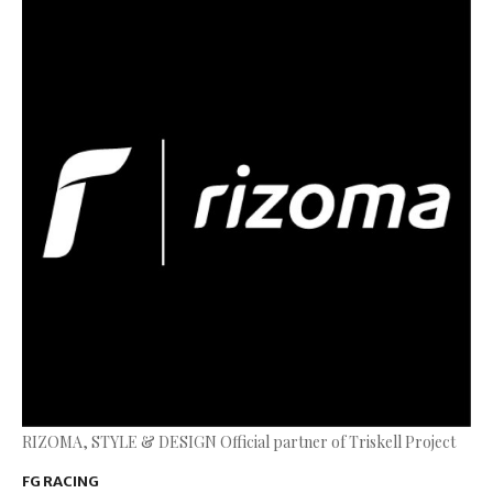
RIZOMA, STYLE & DESIGN Official partner of Triskell Project
FG RACING