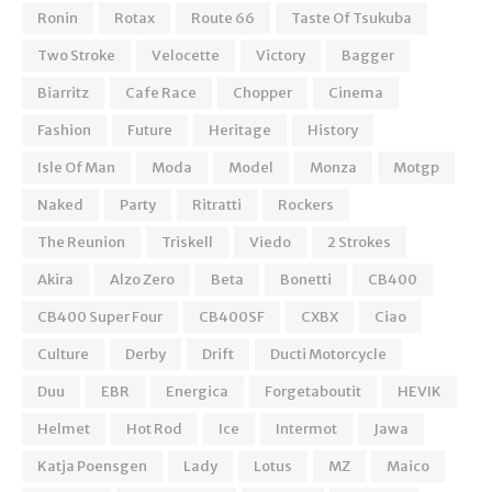
Ronin
Rotax
Route 66
Taste Of Tsukuba
Two Stroke
Velocette
Victory
Bagger
Biarritz
Cafe Race
Chopper
Cinema
Fashion
Future
Heritage
History
Isle Of Man
Moda
Model
Monza
Motgp
Naked
Party
Ritratti
Rockers
The Reunion
Triskell
Viedo
2 Strokes
Akira
Alzo Zero
Beta
Bonetti
CB400
CB400 Super Four
CB400SF
CXBX
Ciao
Culture
Derby
Drift
Ducti Motorcycle
Duu
EBR
Energica
Forgetaboutit
HEVIK
Helmet
Hot Rod
Ice
Intermot
Jawa
Katja Poensgen
Lady
Lotus
MZ
Maico