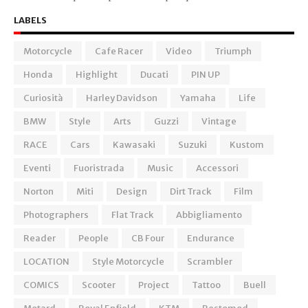
LABELS
Motorcycle
Cafe Racer
Video
Triumph
Honda
Highlight
Ducati
PIN UP
Curiosità
Harley Davidson
Yamaha
Life
BMW
Style
Arts
Guzzi
Vintage
RACE
Cars
Kawasaki
Suzuki
Kustom
Eventi
Fuoristrada
Music
Accessori
Norton
Miti
Design
Dirt Track
Film
Photographers
Flat Track
Abbigliamento
Reader
People
CB Four
Endurance
LOCATION
Style Motorcycle
Scrambler
COMICS
Scooter
Project
Tattoo
Buell