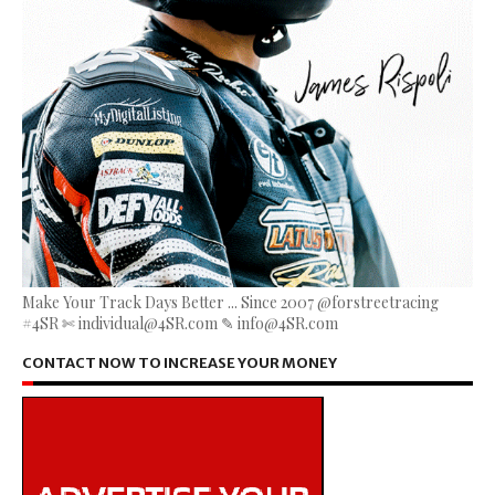
Make Your Track Days Better ... Since 2007 @forstreetracing
#4SR ✄ individual@4SR.com ✎ info@4SR.com
CONTACT NOW TO INCREASE YOUR MONEY