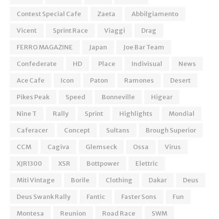
Contest Special Cafe
Zaeta
Abbilgiamento
Vicent
Sprint Race
Viaggi
Drag
FERRO MAGAZINE
Japan
Joe Bar Team
Confederate
HD
Place
Indivisual
News
Ace Cafe
Icon
Paton
Ramones
Desert
Pikes Peak
Speed
Bonneville
Higear
Nine T
Rally
Sprint
Highlights
Mondial
Caferacer
Concept
Sultans
Brough Superior
CCM
Cagiva
Glemseck
Ossa
Virus
XJR1300
XSR
Bottpower
Elettric
Miti Vintage
Borile
Clothing
Dakar
Deus
Deus Swank Rally
Fantic
Faster Sons
Fun
Montesa
Reunion
Road Race
SWM