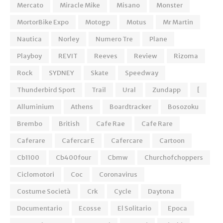
Mercato
Miracle Mike
Misano
Monster
MortorBike Expo
Motogp
Motus
Mr Martin
Nautica
Norley
Numero Tre
Plane
Playboy
REVIT
Reeves
Review
Rizoma
Rock
SYDNEY
Skate
Speedway
Thunderbird Sport
Trail
Ural
Zundapp
[
Alluminium
Athens
Boardtracker
Bosozoku
Brembo
British
Cafe Rae
Cafe Rare
Caferare
Cafercar E
Cafercare
Cartoon
Cb1100
Cb400four
Cbmw
Churchofchoppers
Ciclomotori
Coc
Coronavirus
Costume Società
Crk
Cycle
Daytona
Documentario
Ecosse
El Solitario
Epoca