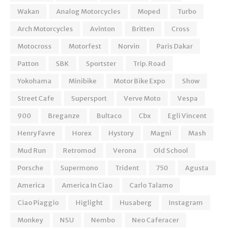
Wakan
Analog Motorcycles
Moped
Turbo
Arch Motorcycles
Avinton
Britten
Cross
Motocross
Motorfest
Norvin
Paris Dakar
Patton
SBK
Sportster
Trip. Road
Yokohama
Minibike
Motor Bike Expo
Show
Street Cafe
Supersport
Verve Moto
Vespa
900
Breganze
Bultaco
Cbx
Egli Vincent
Henry Favre
Horex
Hystory
Magni
Mash
Mud Run
Retromod
Verona
Old School
Porsche
Supermono
Trident
750
Agusta
America
America In Ciao
Carlo Talamo
Ciao Piaggio
Higlight
Husaberg
Instagram
Monkey
NSU
Nembo
Neo Caferacer