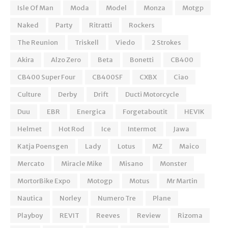
Isle Of Man
Moda
Model
Monza
Motgp
Naked
Party
Ritratti
Rockers
The Reunion
Triskell
Viedo
2 Strokes
Akira
Alzo Zero
Beta
Bonetti
CB400
CB400 Super Four
CB400SF
CXBX
Ciao
Culture
Derby
Drift
Ducti Motorcycle
Duu
EBR
Energica
Forgetaboutit
HEVIK
Helmet
Hot Rod
Ice
Intermot
Jawa
Katja Poensgen
Lady
Lotus
MZ
Maico
Mercato
Miracle Mike
Misano
Monster
MortorBike Expo
Motogp
Motus
Mr Martin
Nautica
Norley
Numero Tre
Plane
Playboy
REVIT
Reeves
Review
Rizoma