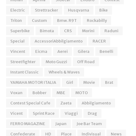
Electric
Strettracker
Husqvarna
Bike
Triton
Custom
Bmw. R9T
Rockabilly
Superbike
Bimota
CRS
Morini
Raduni
Special
AccessoriAbbilgiamento
RACER
Vincent
Eicma
Aerei
Gilera
Benelli
Streetfighter
Moto Guzzi
Off Road
Instant Classic
Wheels & Waves
YAMAHA MOTOR ITALIA
Girl
Movie
Brat
Voxan
Bobber
MBE
MOTO
Contest Special Cafe
Zaeta
Abbilgiamento
Vicent
Sprint Race
Viaggi
Drag
FERRO MAGAZINE
Japan
Joe Bar Team
Confederate
HD
Place
Indivisual
News