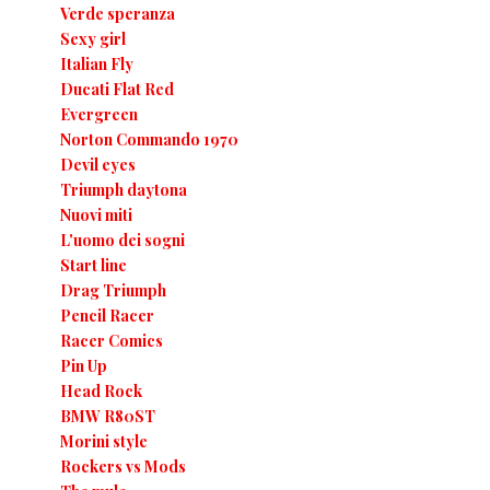
Verde speranza
Sexy girl
Italian Fly
Ducati Flat Red
Evergreen
Norton Commando 1970
Devil eyes
Triumph daytona
Nuovi miti
L'uomo dei sogni
Start line
Drag Triumph
Pencil Racer
Racer Comics
Pin Up
Head Rock
BMW R80ST
Morini style
Rockers vs Mods