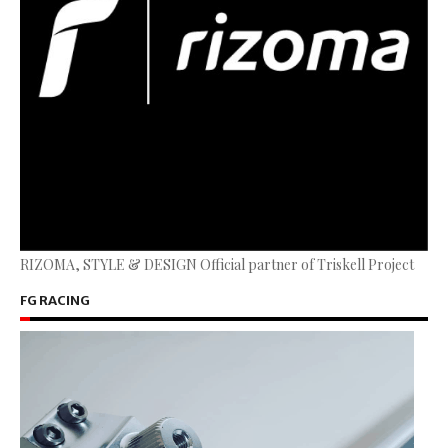
RIZOMA, STYLE & DESIGN Official partner of Triskell Project
FG RACING