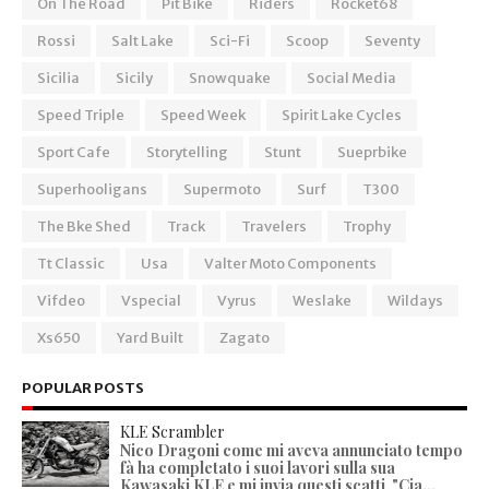
On The Road
Pit Bike
Riders
Rocket68
Rossi
Salt Lake
Sci-Fi
Scoop
Seventy
Sicilia
Sicily
Snowquake
Social Media
Speed Triple
Speed Week
Spirit Lake Cycles
Sport Cafe
Storytelling
Stunt
Sueprbike
Superhooligans
Supermoto
Surf
T300
The Bke Shed
Track
Travelers
Trophy
Tt Classic
Usa
Valter Moto Components
Vifdeo
Vspecial
Vyrus
Weslake
Wildays
Xs650
Yard Built
Zagato
POPULAR POSTS
KLE Scrambler
Nico Dragoni come mi aveva annunciato tempo
fà ha completato i suoi lavori sulla sua
Kawasaki KLE e mi invia questi scatti "Cia...