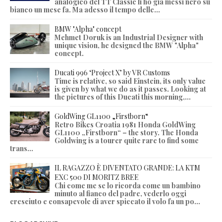
analogico del TT Classic li ho già messi nero su
bianco un mese fa. Ma adesso il tempo delle...
BMW "Alpha" concept
Mehmet Doruk is an Industrial Designer with
unique vision, he designed the BMW "Alpha"
concept.
Ducati 996 ‘Project X’ by VR Customs
Time is relative, so said Einstein, its only value
is given by what we do as it passes. Looking at
the pictures of this Ducati this morning,...
GoldWing GL1100 „Firstborn“
Retro Bikes Croatia 1981 Honda GoldWing
GL1100 „Firstborn“ – the story. The Honda
Goldwing is a tourer quite rare to find some
trans...
IL RAGAZZO È DIVENTATO GRANDE: LA KTM
EXC 500 DI MORITZ BREE
Chi come me se lo ricorda come un bambino
minuto al fianco del padre, vederlo oggi
cresciuto e consapevole di aver spiccato il volo fa un po...