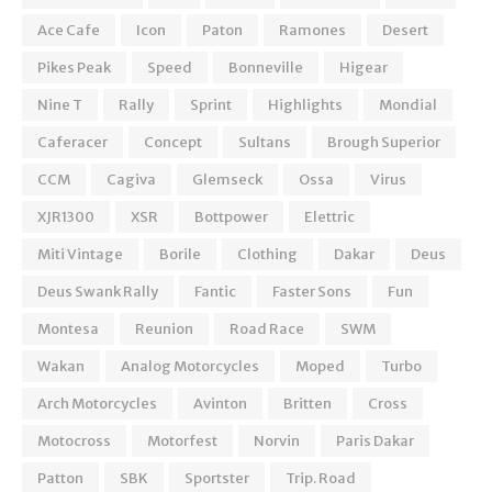
Ace Cafe
Icon
Paton
Ramones
Desert
Pikes Peak
Speed
Bonneville
Higear
Nine T
Rally
Sprint
Highlights
Mondial
Caferacer
Concept
Sultans
Brough Superior
CCM
Cagiva
Glemseck
Ossa
Virus
XJR1300
XSR
Bottpower
Elettric
Miti Vintage
Borile
Clothing
Dakar
Deus
Deus Swank Rally
Fantic
Faster Sons
Fun
Montesa
Reunion
Road Race
SWM
Wakan
Analog Motorcycles
Moped
Turbo
Arch Motorcycles
Avinton
Britten
Cross
Motocross
Motorfest
Norvin
Paris Dakar
Patton
SBK
Sportster
Trip. Road