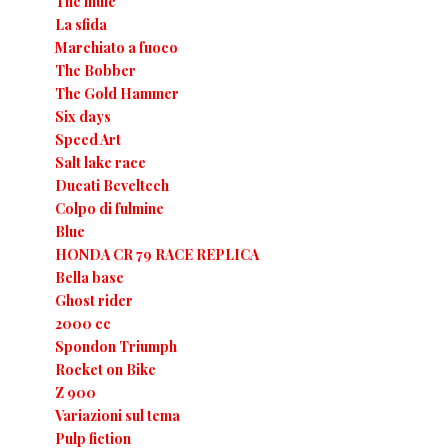
The mule
La sfida
Marchiato a fuoco
The Bobber
The Gold Hammer
Six days
Speed Art
Salt lake race
Ducati Beveltech
Colpo di fulmine
Blue
HONDA CR 79 RACE REPLICA
Bella base
Ghost rider
2000 cc
Spondon Triumph
Rocket on Bike
Z 900
Variazioni sul tema
Pulp fiction