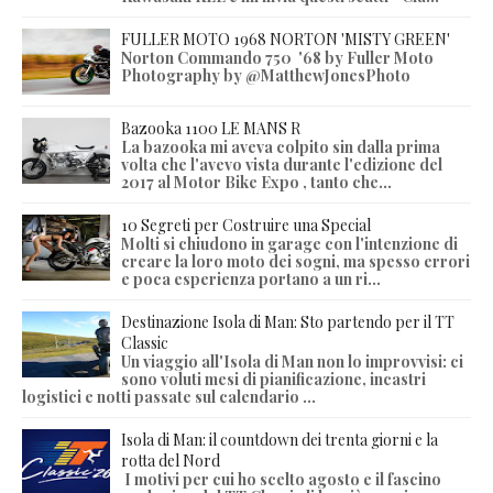
FULLER MOTO 1968 NORTON 'MISTY GREEN'
Norton Commando 750 '68 by Fuller Moto
Photography by @MatthewJonesPhoto
Bazooka 1100 LE MANS R
La bazooka mi aveva colpito sin dalla prima
volta che l'avevo vista durante l'edizione del
2017 al Motor Bike Expo , tanto che...
10 Segreti per Costruire una Special
Molti si chiudono in garage con l'intenzione di
creare la loro moto dei sogni, ma spesso errori
e poca esperienza portano a un ri...
Destinazione Isola di Man: Sto partendo per il TT
Classic
Un viaggio all'Isola di Man non lo improvvisi: ci
sono voluti mesi di pianificazione, incastri
logistici e notti passate sul calendario ...
Isola di Man: il countdown dei trenta giorni e la
rotta del Nord
I motivi per cui ho scelto agosto e il fascino