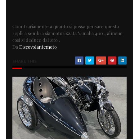
C0ontrariamente a quanto si possa pensare questa
replica sembra sia motorizzata Yamaha 400 , almeno
cosi si deduce dal sito .
Da
Discovolantemoto
SHARE THIS