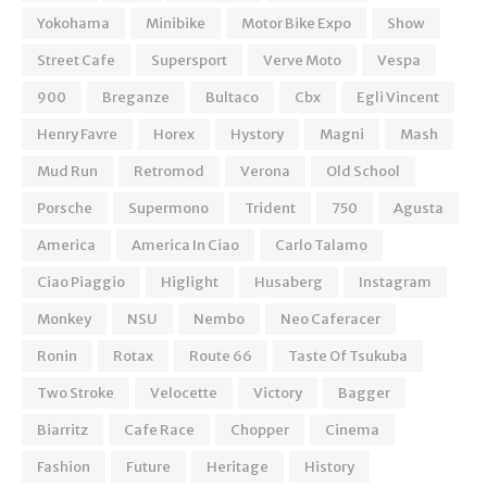
Yokohama
Minibike
Motor Bike Expo
Show
Street Cafe
Supersport
Verve Moto
Vespa
900
Breganze
Bultaco
Cbx
Egli Vincent
Henry Favre
Horex
Hystory
Magni
Mash
Mud Run
Retromod
Verona
Old School
Porsche
Supermono
Trident
750
Agusta
America
America In Ciao
Carlo Talamo
Ciao Piaggio
Higlight
Husaberg
Instagram
Monkey
NSU
Nembo
Neo Caferacer
Ronin
Rotax
Route 66
Taste Of Tsukuba
Two Stroke
Velocette
Victory
Bagger
Biarritz
Cafe Race
Chopper
Cinema
Fashion
Future
Heritage
History