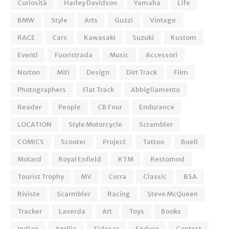
Curiosità
Harley Davidson
Yamaha
Life
BMW
Style
Arts
Guzzi
Vintage
RACE
Cars
Kawasaki
Suzuki
Kustom
Eventi
Fuoristrada
Music
Accessori
Norton
Miti
Design
Dirt Track
Film
Photographers
Flat Track
Abbigliamento
Reader
People
CB Four
Endurance
LOCATION
Style Motorcycle
Scrambler
COMICS
Scooter
Project
Tattoo
Buell
Motard
Royal Enfield
KTM
Restomod
Tourist Trophy
MV
Corra
Classic
BSA
Riviste
Scarmbler
Racing
Steve McQueen
Tracker
Laverda
Art
Toys
Books
Indian
Aprilia
Sidecar
Enduro
Contest