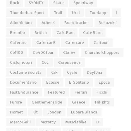
Rock
SYDNEY
Skate
Speedway
Thunderbird Sport
Trail
Ural
Zundapp
[
Alluminium
Athens
Boardtracker
Bosozoku
Brembo
British
Cafe Rae
Cafe Rare
Caferare
Cafercar E
Cafercare
Cartoon
Cb1100
Cb400four
Cbmw
Churchofchoppers
Ciclomotori
Coc
Coronavirus
Costume Società
Crk
Cycle
Daytona
Documentario
Ecosse
El Solitario
Epoca
Fast Endurance
Featured
Ferrari
Ficchi
Furore
Gentlemensride
Greece
Hilights
Hornet
Kit
London
Lupara Bianca
Marco Belli
Motorcy
Musclebike
O