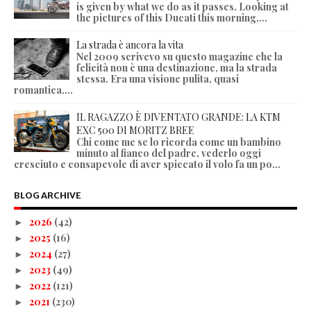
is given by what we do as it passes. Looking at
the pictures of this Ducati this morning,...
La strada è ancora la vita
Nel 2009 scrivevo su questo magazine che la
felicità non è una destinazione, ma la strada
stessa. Era una visione pulita, quasi
romantica....
IL RAGAZZO È DIVENTATO GRANDE: LA KTM
EXC 500 DI MORITZ BREE
Chi come me se lo ricorda come un bambino
minuto al fianco del padre, vederlo oggi
cresciuto e consapevole di aver spiccato il volo fa un po...
BLOG ARCHIVE
2026
(42)
►
2025
(16)
►
2024
(27)
►
2023
(49)
►
2022
(121)
►
2021
(230)
►