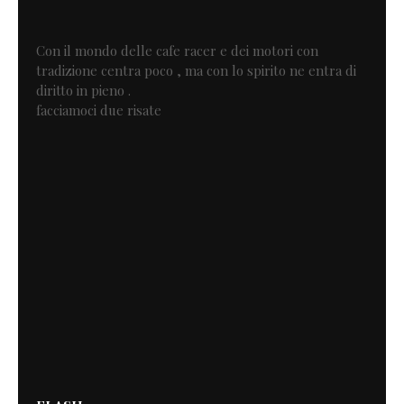
Con il mondo delle cafe racer e dei motori con
tradizione centra poco , ma con lo spirito ne entra di
diritto in pieno .
facciamoci due risate