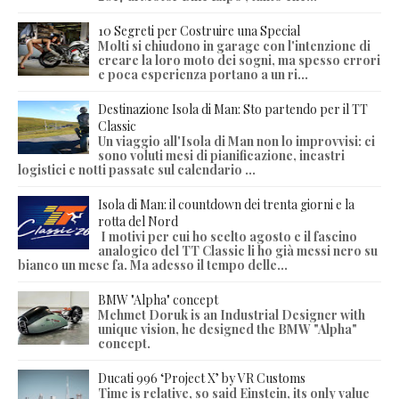
10 Segreti per Costruire una Special
Molti si chiudono in garage con l'intenzione di
creare la loro moto dei sogni, ma spesso errori
e poca esperienza portano a un ri...
Destinazione Isola di Man: Sto partendo per il TT
Classic
Un viaggio all'Isola di Man non lo improvvisi: ci
sono voluti mesi di pianificazione, incastri
logistici e notti passate sul calendario ...
Isola di Man: il countdown dei trenta giorni e la
rotta del Nord
I motivi per cui ho scelto agosto e il fascino
analogico del TT Classic li ho già messi nero su
bianco un mese fa. Ma adesso il tempo delle...
BMW "Alpha" concept
Mehmet Doruk is an Industrial Designer with
unique vision, he designed the BMW "Alpha"
concept.
Ducati 996 ‘Project X’ by VR Customs
Time is relative, so said Einstein, its only value