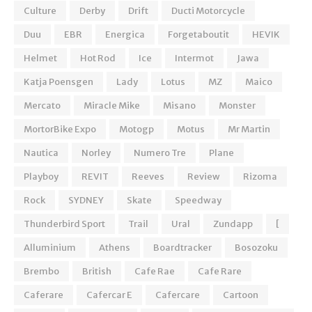
Culture
Derby
Drift
Ducti Motorcycle
Duu
EBR
Energica
Forgetaboutit
HEVIK
Helmet
Hot Rod
Ice
Intermot
Jawa
Katja Poensgen
Lady
Lotus
MZ
Maico
Mercato
Miracle Mike
Misano
Monster
MortorBike Expo
Motogp
Motus
Mr Martin
Nautica
Norley
Numero Tre
Plane
Playboy
REVIT
Reeves
Review
Rizoma
Rock
SYDNEY
Skate
Speedway
Thunderbird Sport
Trail
Ural
Zundapp
[
Alluminium
Athens
Boardtracker
Bosozoku
Brembo
British
Cafe Rae
Cafe Rare
Caferare
Cafercar E
Cafercare
Cartoon