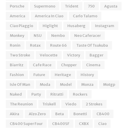
Porsche
Supermono
Trident
750
Agusta
America
America In Ciao
Carlo Talamo
Ciao Piaggio
Higlight
Husaberg
Instagram
Monkey
NSU
Nembo
Neo Caferacer
Ronin
Rotax
Route 66
Taste Of Tsukuba
Two Stroke
Velocette
Victory
Bagger
Biarritz
Cafe Race
Chopper
Cinema
Fashion
Future
Heritage
History
Isle Of Man
Moda
Model
Monza
Motgp
Naked
Party
Ritratti
Rockers
The Reunion
Triskell
Viedo
2 Strokes
Akira
Alzo Zero
Beta
Bonetti
CB400
CB400 Super Four
CB400SF
CXBX
Ciao