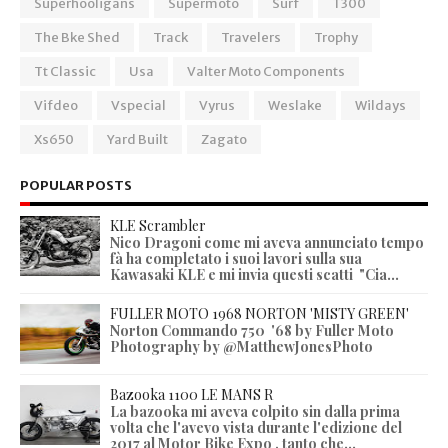
Superhooligans
Supermoto
Surf
T300
The Bke Shed
Track
Travelers
Trophy
Tt Classic
Usa
Valter Moto Components
Vifdeo
Vspecial
Vyrus
Weslake
Wildays
Xs650
Yard Built
Zagato
POPULAR POSTS
KLE Scrambler
Nico Dragoni come mi aveva annunciato tempo
fà ha completato i suoi lavori sulla sua
Kawasaki KLE e mi invia questi scatti "Cia...
FULLER MOTO 1968 NORTON 'MISTY GREEN'
Norton Commando 750 '68 by Fuller Moto
Photography by @MatthewJonesPhoto
Bazooka 1100 LE MANS R
La bazooka mi aveva colpito sin dalla prima
volta che l'avevo vista durante l'edizione del
2017 al Motor Bike Expo , tanto che...