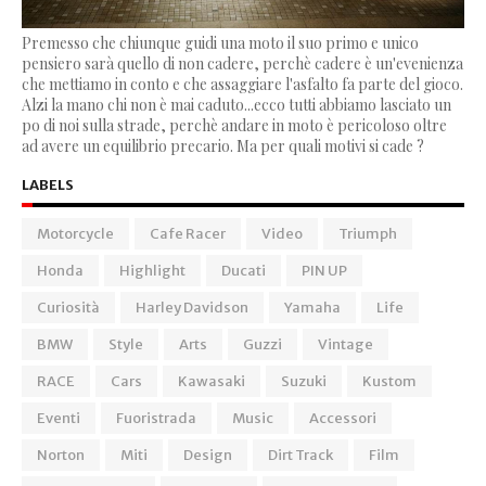
Premesso che chiunque guidi una moto il suo primo e unico
pensiero sarà quello di non cadere, perchè cadere è un'evenienza
che mettiamo in conto e che assaggiare l'asfalto fa parte del gioco.
Alzi la mano chi non è mai caduto...ecco tutti abbiamo lasciato un
po di noi sulla strade, perchè andare in moto è pericoloso oltre
ad avere un equilibrio precario. Ma per quali motivi si cade ?
LABELS
Motorcycle
Cafe Racer
Video
Triumph
Honda
Highlight
Ducati
PIN UP
Curiosità
Harley Davidson
Yamaha
Life
BMW
Style
Arts
Guzzi
Vintage
RACE
Cars
Kawasaki
Suzuki
Kustom
Eventi
Fuoristrada
Music
Accessori
Norton
Miti
Design
Dirt Track
Film