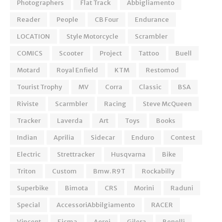
Photographers
Flat Track
Abbigliamento
Reader
People
CB Four
Endurance
LOCATION
Style Motorcycle
Scrambler
COMICS
Scooter
Project
Tattoo
Buell
Motard
Royal Enfield
KTM
Restomod
Tourist Trophy
MV
Corra
Classic
BSA
Riviste
Scarmbler
Racing
Steve McQueen
Tracker
Laverda
Art
Toys
Books
Indian
Aprilia
Sidecar
Enduro
Contest
Electric
Strettracker
Husqvarna
Bike
Triton
Custom
Bmw. R9T
Rockabilly
Superbike
Bimota
CRS
Morini
Raduni
Special
AccessoriAbbilgiamento
RACER
Vincent
Eicma
Aerei
Gilera
Benelli