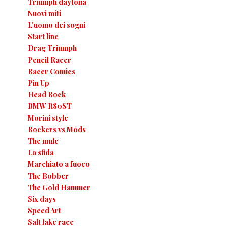
Triumph daytona
Nuovi miti
L'uomo dei sogni
Start line
Drag Triumph
Pencil Racer
Racer Comics
Pin Up
Head Rock
BMW R80ST
Morini style
Rockers vs Mods
The mule
La sfida
Marchiato a fuoco
The Bobber
The Gold Hammer
Six days
Speed Art
Salt lake race