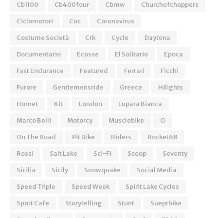
Cb1100
Cb400four
Cbmw
Churchofchoppers
Ciclomotori
Coc
Coronavirus
Costume Società
Crk
Cycle
Daytona
Documentario
Ecosse
El Solitario
Epoca
Fast Endurance
Featured
Ferrari
Ficchi
Furore
Gentlemensride
Greece
Hilights
Hornet
Kit
London
Lupara Bianca
Marco Belli
Motorcy
Musclebike
O
On The Road
Pit Bike
Riders
Rocket68
Rossi
Salt Lake
Sci-Fi
Scoop
Seventy
Sicilia
Sicily
Snowquake
Social Media
Speed Triple
Speed Week
Spirit Lake Cycles
Sport Cafe
Storytelling
Stunt
Sueprbike