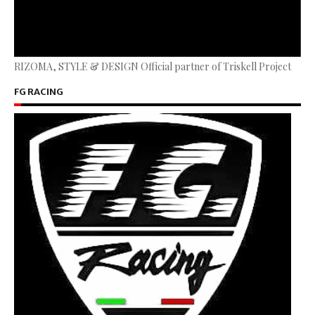
RIZOMA, STYLE & DESIGN Official partner of Triskell Project
FG RACING