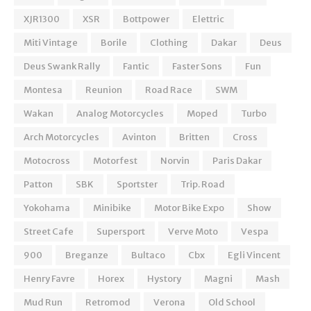
XJR1300
XSR
Bottpower
Elettric
Miti Vintage
Borile
Clothing
Dakar
Deus
Deus Swank Rally
Fantic
Faster Sons
Fun
Montesa
Reunion
Road Race
SWM
Wakan
Analog Motorcycles
Moped
Turbo
Arch Motorcycles
Avinton
Britten
Cross
Motocross
Motorfest
Norvin
Paris Dakar
Patton
SBK
Sportster
Trip. Road
Yokohama
Minibike
Motor Bike Expo
Show
Street Cafe
Supersport
Verve Moto
Vespa
900
Breganze
Bultaco
Cbx
Egli Vincent
Henry Favre
Horex
Hystory
Magni
Mash
Mud Run
Retromod
Verona
Old School