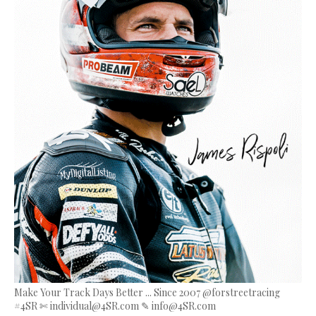
Make Your Track Days Better ... Since 2007 @forstreetracing
#4SR ✄ individual@4SR.com ✎ info@4SR.com