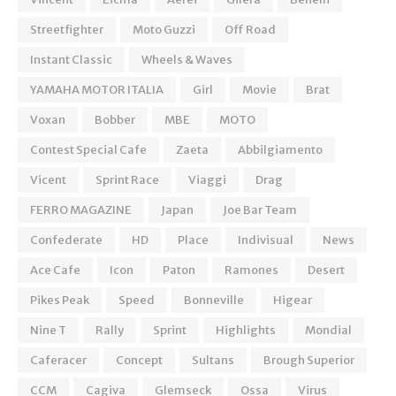
Streetfighter
Moto Guzzi
Off Road
Instant Classic
Wheels & Waves
YAMAHA MOTOR ITALIA
Girl
Movie
Brat
Voxan
Bobber
MBE
MOTO
Contest Special Cafe
Zaeta
Abbilgiamento
Vicent
Sprint Race
Viaggi
Drag
FERRO MAGAZINE
Japan
Joe Bar Team
Confederate
HD
Place
Indivisual
News
Ace Cafe
Icon
Paton
Ramones
Desert
Pikes Peak
Speed
Bonneville
Higear
Nine T
Rally
Sprint
Highlights
Mondial
Caferacer
Concept
Sultans
Brough Superior
CCM
Cagiva
Glemseck
Ossa
Virus