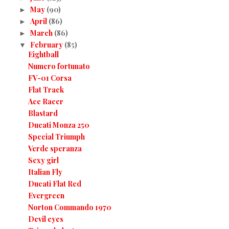
May
(90)
►
April
(86)
►
March
(86)
►
February
(85)
▼
Eightball
Numero fortunato
FV-01 Corsa
Flat Track
Ace Racer
Blastard
Ducati Monza 250
Special Triumph
Verde speranza
Sexy girl
Italian Fly
Ducati Flat Red
Evergreen
Norton Commando 1970
Devil eyes