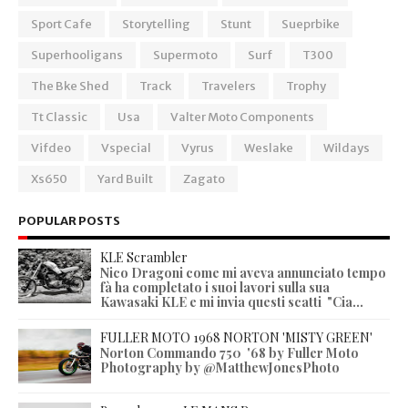
Sport Cafe
Storytelling
Stunt
Sueprbike
Superhooligans
Supermoto
Surf
T300
The Bke Shed
Track
Travelers
Trophy
Tt Classic
Usa
Valter Moto Components
Vifdeo
Vspecial
Vyrus
Weslake
Wildays
Xs650
Yard Built
Zagato
POPULAR POSTS
KLE Scrambler
Nico Dragoni come mi aveva annunciato tempo
fà ha completato i suoi lavori sulla sua
Kawasaki KLE e mi invia questi scatti "Cia...
FULLER MOTO 1968 NORTON 'MISTY GREEN'
Norton Commando 750 '68 by Fuller Moto
Photography by @MatthewJonesPhoto