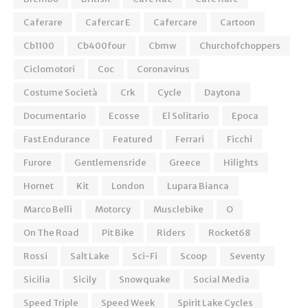
Caferare
Cafercar E
Cafercare
Cartoon
Cb1100
Cb400four
Cbmw
Churchofchoppers
Ciclomotori
Coc
Coronavirus
Costume Società
Crk
Cycle
Daytona
Documentario
Ecosse
El Solitario
Epoca
Fast Endurance
Featured
Ferrari
Ficchi
Furore
Gentlemensride
Greece
Hilights
Hornet
Kit
London
Lupara Bianca
Marco Belli
Motorcy
Musclebike
O
On The Road
Pit Bike
Riders
Rocket68
Rossi
Salt Lake
Sci-Fi
Scoop
Seventy
Sicilia
Sicily
Snowquake
Social Media
Speed Triple
Speed Week
Spirit Lake Cycles