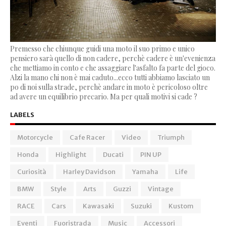
Premesso che chiunque guidi una moto il suo primo e unico
pensiero sarà quello di non cadere, perchè cadere è un'evenienza
che mettiamo in conto e che assaggiare l'asfalto fa parte del gioco.
Alzi la mano chi non è mai caduto...ecco tutti abbiamo lasciato un
po di noi sulla strade, perchè andare in moto è pericoloso oltre
ad avere un equilibrio precario. Ma per quali motivi si cade ?
LABELS
Motorcycle
Cafe Racer
Video
Triumph
Honda
Highlight
Ducati
PIN UP
Curiosità
Harley Davidson
Yamaha
Life
BMW
Style
Arts
Guzzi
Vintage
RACE
Cars
Kawasaki
Suzuki
Kustom
Eventi
Fuoristrada
Music
Accessori