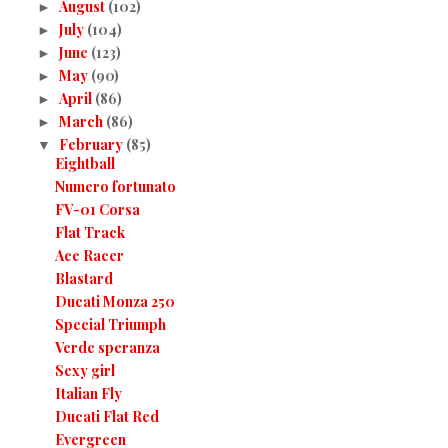
August
(102)
►
July
(104)
►
June
(123)
►
May
(90)
►
April
(86)
►
March
(86)
►
February
(85)
▼
Eightball
Numero fortunato
FV-01 Corsa
Flat Track
Ace Racer
Blastard
Ducati Monza 250
Special Triumph
Verde speranza
Sexy girl
Italian Fly
Ducati Flat Red
Evergreen