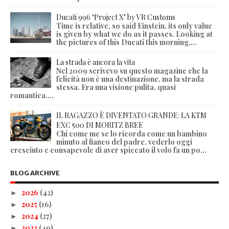
Ducati 996 ‘Project X’ by VR Customs
Time is relative, so said Einstein, its only value
is given by what we do as it passes. Looking at
the pictures of this Ducati this morning,...
La strada è ancora la vita
Nel 2009 scrivevo su questo magazine che la
felicità non è una destinazione, ma la strada
stessa. Era una visione pulita, quasi
romantica....
IL RAGAZZO È DIVENTATO GRANDE: LA KTM
EXC 500 DI MORITZ BREE
Chi come me se lo ricorda come un bambino
minuto al fianco del padre, vederlo oggi
cresciuto e consapevole di aver spiccato il volo fa un po...
BLOG ARCHIVE
2026
(42)
►
2025
(16)
►
2024
(27)
►
2023
(49)
►