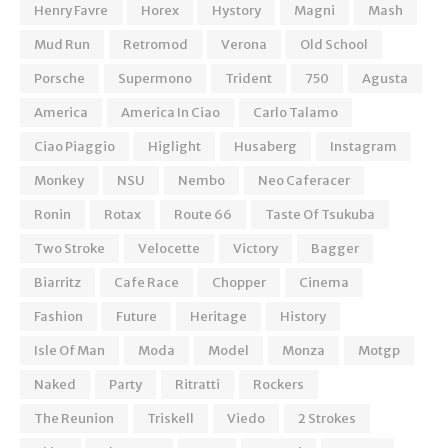
Henry Favre
Horex
Hystory
Magni
Mash
Mud Run
Retromod
Verona
Old School
Porsche
Supermono
Trident
750
Agusta
America
America In Ciao
Carlo Talamo
Ciao Piaggio
Higlight
Husaberg
Instagram
Monkey
NSU
Nembo
Neo Caferacer
Ronin
Rotax
Route 66
Taste Of Tsukuba
Two Stroke
Velocette
Victory
Bagger
Biarritz
Cafe Race
Chopper
Cinema
Fashion
Future
Heritage
History
Isle Of Man
Moda
Model
Monza
Motgp
Naked
Party
Ritratti
Rockers
The Reunion
Triskell
Viedo
2 Strokes