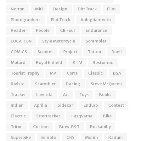
Norton
Miti
Design
Dirt Track
Film
Photographers
Flat Track
Abbigliamento
Reader
People
CB Four
Endurance
LOCATION
Style Motorcycle
Scrambler
COMICS
Scooter
Project
Tattoo
Buell
Motard
Royal Enfield
KTM
Restomod
Tourist Trophy
MV
Corra
Classic
BSA
Riviste
Scarmbler
Racing
Steve McQueen
Tracker
Laverda
Art
Toys
Books
Indian
Aprilia
Sidecar
Enduro
Contest
Electric
Strettracker
Husqvarna
Bike
Triton
Custom
Bmw. R9T
Rockabilly
Superbike
Bimota
CRS
Morini
Raduni