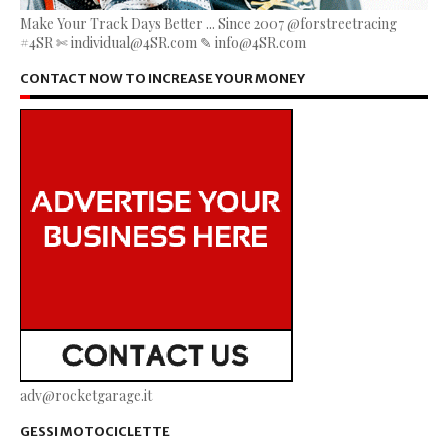
Make Your Track Days Better ... Since 2007 @forstreetracing
#4SR ✄ individual@4SR.com ✎ info@4SR.com
CONTACT NOW TO INCREASE YOUR MONEY
adv@rocketgarage.it
GESSI MOTOCICLETTE