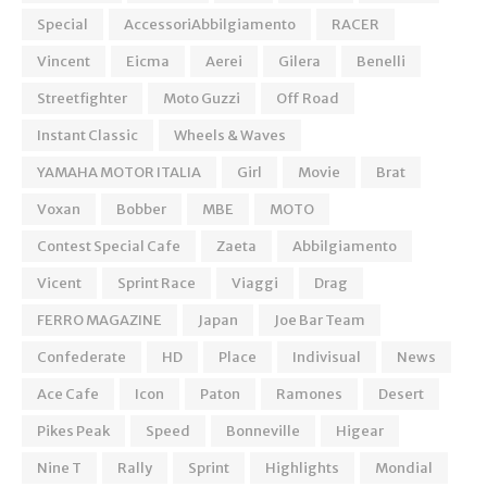
Special
AccessoriAbbilgiamento
RACER
Vincent
Eicma
Aerei
Gilera
Benelli
Streetfighter
Moto Guzzi
Off Road
Instant Classic
Wheels & Waves
YAMAHA MOTOR ITALIA
Girl
Movie
Brat
Voxan
Bobber
MBE
MOTO
Contest Special Cafe
Zaeta
Abbilgiamento
Vicent
Sprint Race
Viaggi
Drag
FERRO MAGAZINE
Japan
Joe Bar Team
Confederate
HD
Place
Indivisual
News
Ace Cafe
Icon
Paton
Ramones
Desert
Pikes Peak
Speed
Bonneville
Higear
Nine T
Rally
Sprint
Highlights
Mondial