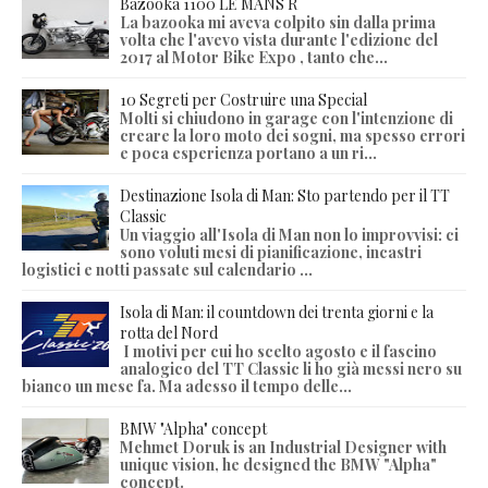
Bazooka 1100 LE MANS R
La bazooka mi aveva colpito sin dalla prima
volta che l'avevo vista durante l'edizione del
2017 al Motor Bike Expo , tanto che...
10 Segreti per Costruire una Special
Molti si chiudono in garage con l'intenzione di
creare la loro moto dei sogni, ma spesso errori
e poca esperienza portano a un ri...
Destinazione Isola di Man: Sto partendo per il TT
Classic
Un viaggio all'Isola di Man non lo improvvisi: ci
sono voluti mesi di pianificazione, incastri
logistici e notti passate sul calendario ...
Isola di Man: il countdown dei trenta giorni e la
rotta del Nord
I motivi per cui ho scelto agosto e il fascino
analogico del TT Classic li ho già messi nero su
bianco un mese fa. Ma adesso il tempo delle...
BMW "Alpha" concept
Mehmet Doruk is an Industrial Designer with
unique vision, he designed the BMW "Alpha"
concept.