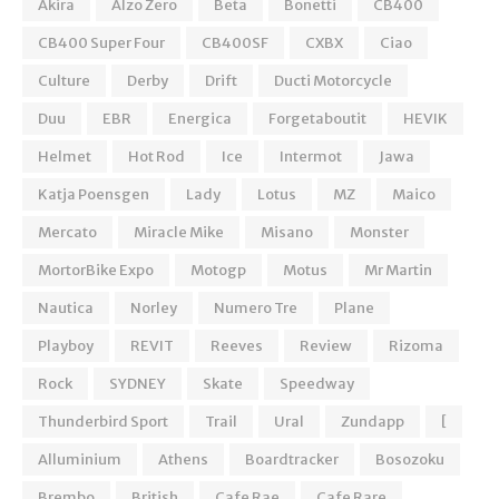
Akira
Alzo Zero
Beta
Bonetti
CB400
CB400 Super Four
CB400SF
CXBX
Ciao
Culture
Derby
Drift
Ducti Motorcycle
Duu
EBR
Energica
Forgetaboutit
HEVIK
Helmet
Hot Rod
Ice
Intermot
Jawa
Katja Poensgen
Lady
Lotus
MZ
Maico
Mercato
Miracle Mike
Misano
Monster
MortorBike Expo
Motogp
Motus
Mr Martin
Nautica
Norley
Numero Tre
Plane
Playboy
REVIT
Reeves
Review
Rizoma
Rock
SYDNEY
Skate
Speedway
Thunderbird Sport
Trail
Ural
Zundapp
[
Alluminium
Athens
Boardtracker
Bosozoku
Brembo
British
Cafe Rae
Cafe Rare