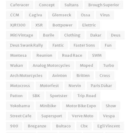
Caferacer
Concept
Sultans
Brough Superior
CCM
Cagiva
Glemseck
Ossa
Virus
XJR1300
XSR
Bottpower
Elettric
Miti Vintage
Borile
Clothing
Dakar
Deus
Deus Swank Rally
Fantic
Faster Sons
Fun
Montesa
Reunion
Road Race
SWM
Wakan
Analog Motorcycles
Moped
Turbo
Arch Motorcycles
Avinton
Britten
Cross
Motocross
Motorfest
Norvin
Paris Dakar
Patton
SBK
Sportster
Trip. Road
Yokohama
Minibike
Motor Bike Expo
Show
Street Cafe
Supersport
Verve Moto
Vespa
900
Breganze
Bultaco
Cbx
Egli Vincent