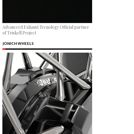
Advancerd Exhaust Tecnology Official partner
of Triskell Project
JONICH WHEELS