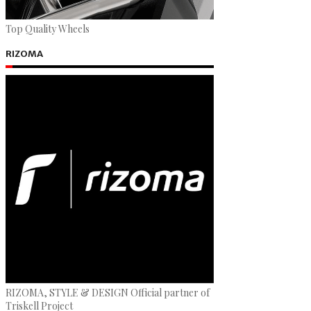
Top Quality Wheels
RIZOMA
RIZOMA, STYLE & DESIGN Official partner of
Triskell Project