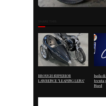
SHARE THIS
BROUGH SUPERIOR
Isola d
LAWRENCE "LEAPING LENA"
trenta g
Nord
PREVIOUS