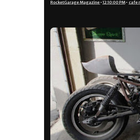
RocketGarage Magazine
•
12:10:00 PM
•
cafe 