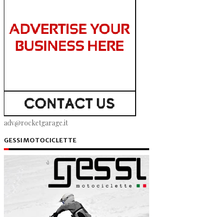
adv@rocketgarage.it
GESSI MOTOCICLETTE