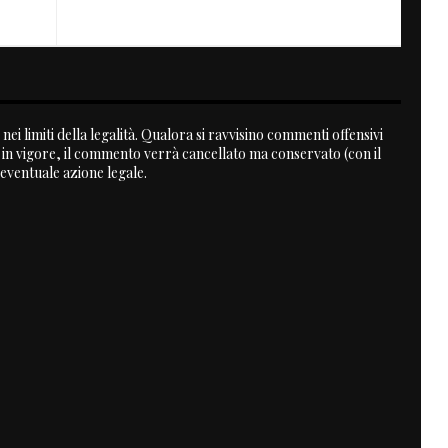
Playboy on Bike
nei limiti della legalità. Qualora si ravvisino commenti offensivi
a in vigore, il commento verrà cancellato ma conservato (con il
 eventuale azione legale.