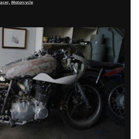
racer
,
Motorcycle