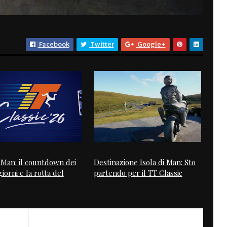
Facebook
Twitter
Google+
i Man: il countdown dei
Destinazione Isola di Man: Sto
iorni e la rotta del
partendo per il TT Classic
NEXT