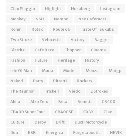
Ciao Piaggio
Higlight
Husaberg
Instagram
Monkey
NSU
Nembo
Neo Caferacer
Ronin
Rotax
Route 66
Taste Of Tsukuba
Two Stroke
Velocette
Victory
Bagger
Biarritz
Cafe Race
Chopper
Cinema
Fashion
Future
Heritage
History
Isle Of Man
Moda
Model
Monza
Motgp
Naked
Party
Ritratti
Rockers
The Reunion
Triskell
Viedo
2 Strokes
Akira
Alzo Zero
Beta
Bonetti
CB400
CB400 Super Four
CB400SF
CXBX
Ciao
Culture
Derby
Drift
Ducti Motorcycle
Duu
EBR
Energica
Forgetaboutit
HEVIK