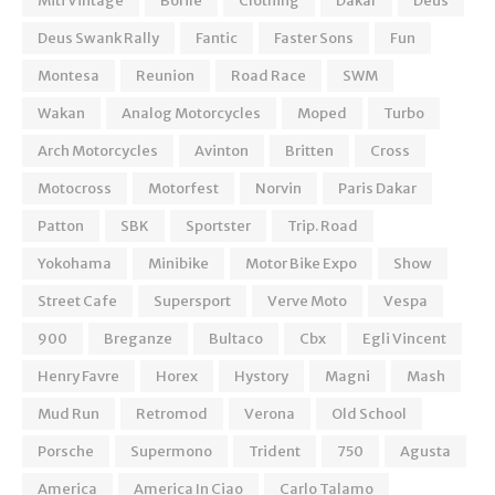
Miti Vintage
Borile
Clothing
Dakar
Deus
Deus Swank Rally
Fantic
Faster Sons
Fun
Montesa
Reunion
Road Race
SWM
Wakan
Analog Motorcycles
Moped
Turbo
Arch Motorcycles
Avinton
Britten
Cross
Motocross
Motorfest
Norvin
Paris Dakar
Patton
SBK
Sportster
Trip. Road
Yokohama
Minibike
Motor Bike Expo
Show
Street Cafe
Supersport
Verve Moto
Vespa
900
Breganze
Bultaco
Cbx
Egli Vincent
Henry Favre
Horex
Hystory
Magni
Mash
Mud Run
Retromod
Verona
Old School
Porsche
Supermono
Trident
750
Agusta
America
America In Ciao
Carlo Talamo