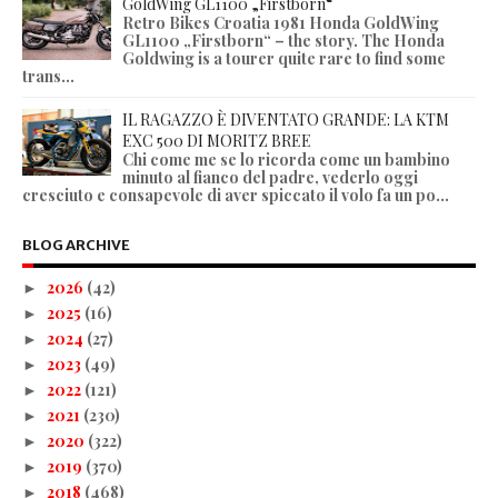
GoldWing GL1100 „Firstborn“
Retro Bikes Croatia 1981 Honda GoldWing
GL1100 „Firstborn“ – the story. The Honda
Goldwing is a tourer quite rare to find some
trans...
IL RAGAZZO È DIVENTATO GRANDE: LA KTM
EXC 500 DI MORITZ BREE
Chi come me se lo ricorda come un bambino
minuto al fianco del padre, vederlo oggi
cresciuto e consapevole di aver spiccato il volo fa un po...
BLOG ARCHIVE
2026
(42)
►
2025
(16)
►
2024
(27)
►
2023
(49)
►
2022
(121)
►
2021
(230)
►
2020
(322)
►
2019
(370)
►
2018
(468)
►