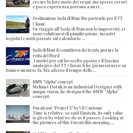
creare la loro moto dei sogni, ma spesso errori
e poca esperienza portano a un ri...
Destinazione Isola di Man: Sto partendo per il TT
Classic
Un viaggio all'Isola di Man non lo improvvisi: ci
sono voluti mesi di pianificazione, incastri
logistici e notti passate sul calendario ...
Isola di Man: il countdown dei trenta giorni e la
rotta del Nord
I motivi per cui ho scelto agosto e il fascino
analogico del TT Classic li ho già messi nero su
bianco un mese fa. Ma adesso il tempo delle...
BMW "Alpha" concept
Mehmet Doruk is an Industrial Designer with
unique vision, he designed the BMW "Alpha"
concept.
Ducati 996 ‘Project X’ by VR Customs
Time is relative, so said Einstein, its only value
is given by what we do as it passes. Looking at
the pictures of this Ducati this morning,...