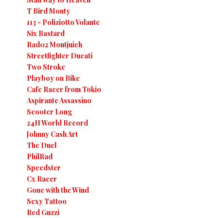
T Bird Monty
113 - Poliziotto Volante
Six Bastard
Rad02 Montjuich
Streetfighter Ducati
Two Stroke
Playboy on Bike
Cafe Racer from Tokio
Aspirante Assassino
Scooter Long
24H World Record
Johnny Cash Art
The Duel
PhilRad
Speedster
Cx Racer
Gone with the Wind
Sexy Tattoo
Red Guzzi