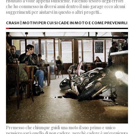
risultato a volte appena sufficiente. Facendo tesoro degli errori
che ho commesso in diversi anni dentro il mio garage ecco alcuni
suggerimenti per aiutarvi in questo o altri progetti...
CRASH | MOTIVI PER CUI SI CADE IN MOTO E COME PREVENIRLI
Premesso che chiunque guidi una moto il suo primo e unico
pensiero sarà quello di non cadere, perchè cadere è un'evenienza