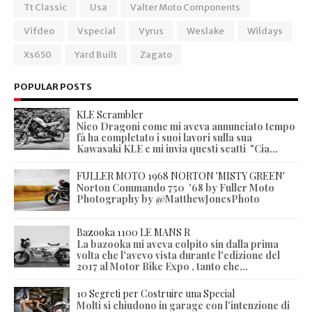
Tt Classic
Usa
Valter Moto Components
Vifdeo
Vspecial
Vyrus
Weslake
Wildays
Xs650
Yard Built
Zagato
POPULAR POSTS
KLE Scrambler
Nico Dragoni come mi aveva annunciato tempo
fà ha completato i suoi lavori sulla sua
Kawasaki KLE e mi invia questi scatti "Cia...
FULLER MOTO 1968 NORTON 'MISTY GREEN'
Norton Commando 750 '68 by Fuller Moto
Photography by @MatthewJonesPhoto
Bazooka 1100 LE MANS R
La bazooka mi aveva colpito sin dalla prima
volta che l'avevo vista durante l'edizione del
2017 al Motor Bike Expo , tanto che...
10 Segreti per Costruire una Special
Molti si chiudono in garage con l'intenzione di