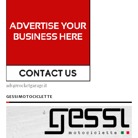
adv@rocketgarage.it
GESSI MOTOCICLETTE