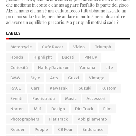
che mettiamo in conto e che assaggiare l'asfalto fa parte del gioco.
Alzi la mano chi non è mai caduto...ecco tutti abbiamo lasciato un
po di noi sulla strade, perchè andare in moto è pericoloso oltre
ad avere un equilibrio precario. Ma per quali motivi si cade ?
LABELS
Motorcycle
Cafe Racer
Video
Triumph
Honda
Highlight
Ducati
PIN UP
Curiosità
Harley Davidson
Yamaha
Life
BMW
Style
Arts
Guzzi
Vintage
RACE
Cars
Kawasaki
Suzuki
Kustom
Eventi
Fuoristrada
Music
Accessori
Norton
Miti
Design
Dirt Track
Film
Photographers
Flat Track
Abbigliamento
Reader
People
CB Four
Endurance