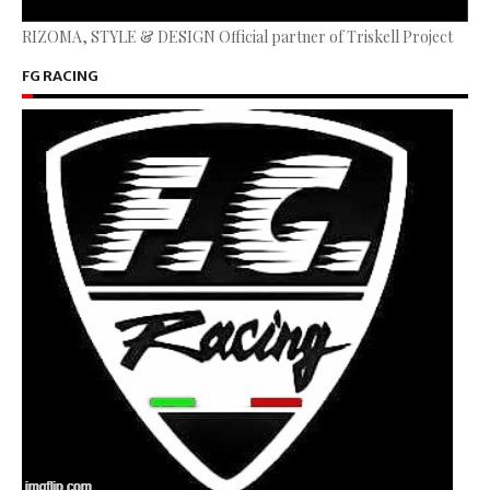
RIZOMA, STYLE & DESIGN Official partner of Triskell Project
FG RACING