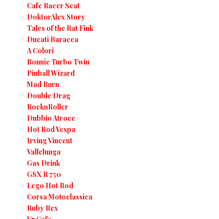
Cafe Racer Seat
DoktorAlex Story
Tales of the Rat Fink
Ducati Baracca
A Colori
Bonnie Turbo Twin
Pinball Wizard
Mad Burn
Double Drag
RocknRoller
Dubbio Atroce
Hot Rod Vespa
Irving Vincent
Vallelunga
Gas Drink
GSX R 750
Lego Hot Rod
Corsa Motoclassica
Ruby Rex