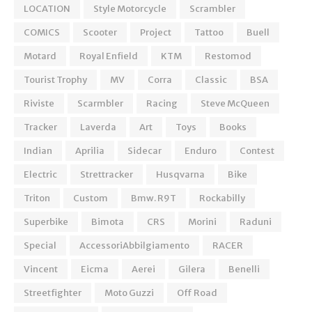
LOCATION
Style Motorcycle
Scrambler
COMICS
Scooter
Project
Tattoo
Buell
Motard
Royal Enfield
KTM
Restomod
Tourist Trophy
MV
Corra
Classic
BSA
Riviste
Scarmbler
Racing
Steve McQueen
Tracker
Laverda
Art
Toys
Books
Indian
Aprilia
Sidecar
Enduro
Contest
Electric
Strettracker
Husqvarna
Bike
Triton
Custom
Bmw. R9T
Rockabilly
Superbike
Bimota
CRS
Morini
Raduni
Special
AccessoriAbbilgiamento
RACER
Vincent
Eicma
Aerei
Gilera
Benelli
Streetfighter
Moto Guzzi
Off Road