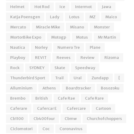
Helmet
Hot Rod
Ice
Intermot
Jawa
Katja Poensgen
Lady
Lotus
MZ
Maico
Mercato
Miracle Mike
Misano
Monster
MortorBike Expo
Motogp
Motus
Mr Martin
Nautica
Norley
Numero Tre
Plane
Playboy
REVIT
Reeves
Review
Rizoma
Rock
SYDNEY
Skate
Speedway
Thunderbird Sport
Trail
Ural
Zundapp
[
Alluminium
Athens
Boardtracker
Bosozoku
Brembo
British
Cafe Rae
Cafe Rare
Caferare
Cafercar E
Cafercare
Cartoon
Cb1100
Cb400four
Cbmw
Churchofchoppers
Ciclomotori
Coc
Coronavirus