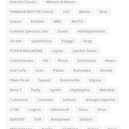
Instant Classic
Wheels & Waves
YAMAHA MOTOR ITALIA
Girl
Movie
Brat
Voxan
Bobber
MBE
MOTO
Contest Special Cafe
Zaeta
Abbilgiamento
Vicent
Sprint Race
Viaggi
Drag
FERRO MAGAZINE
Japan
Joe Bar Team
Confederate
HD
Place
Indivisual
News
Ace Cafe
Icon
Paton
Ramones
Desert
Pikes Peak
Speed
Bonneville
Higear
Nine T
Rally
Sprint
Highlights
Mondial
Caferacer
Concept
Sultans
Brough Superior
CCM
Cagiva
Glemseck
Ossa
Virus
XJR1300
XSR
Bottpower
Elettric