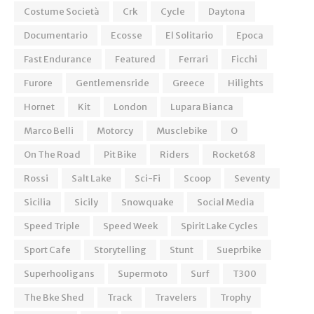
Costume Società
Crk
Cycle
Daytona
Documentario
Ecosse
El Solitario
Epoca
Fast Endurance
Featured
Ferrari
Ficchi
Furore
Gentlemensride
Greece
Hilights
Hornet
Kit
London
Lupara Bianca
Marco Belli
Motorcy
Musclebike
O
On The Road
Pit Bike
Riders
Rocket68
Rossi
Salt Lake
Sci-Fi
Scoop
Seventy
Sicilia
Sicily
Snowquake
Social Media
Speed Triple
Speed Week
Spirit Lake Cycles
Sport Cafe
Storytelling
Stunt
Sueprbike
Superhooligans
Supermoto
Surf
T300
The Bke Shed
Track
Travelers
Trophy