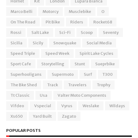
Hornet
Kit
London
Lupara Bianca
Marco Belli
Motorcy
Musclebike
O
On The Road
Pit Bike
Riders
Rocket68
Rossi
Salt Lake
Sci-Fi
Scoop
Seventy
Sicilia
Sicily
Snowquake
Social Media
Speed Triple
Speed Week
Spirit Lake Cycles
Sport Cafe
Storytelling
Stunt
Sueprbike
Superhooligans
Supermoto
Surf
T300
The Bke Shed
Track
Travelers
Trophy
Tt Classic
Usa
Valter Moto Components
Vifdeo
Vspecial
Vyrus
Weslake
Wildays
Xs650
Yard Built
Zagato
POPULAR POSTS