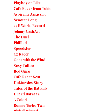
Playboy on Bike
Cafe Racer from Tokio
Aspirante Assassino
Scooter Long
24H World Record
Johnny Cash Art
The Duel
PhilRad
Speedster
Cx Racer
Gone with the Wind
Sexy Tattoo
Red Guzzi
Cafe Racer Seat
DoktorAlex Story
Tales of the Rat Fink
Ducati Baracca
A Colori
Bonnie Turbo Twin