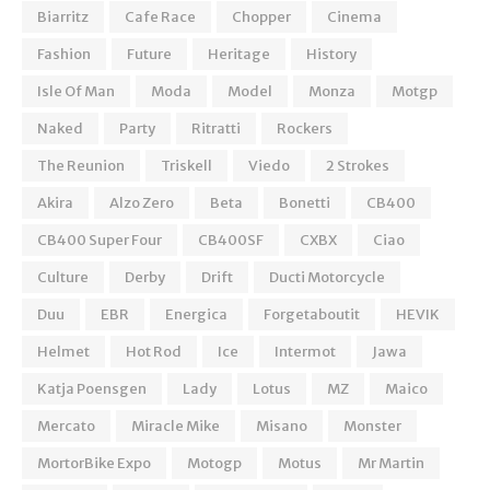
Biarritz
Cafe Race
Chopper
Cinema
Fashion
Future
Heritage
History
Isle Of Man
Moda
Model
Monza
Motgp
Naked
Party
Ritratti
Rockers
The Reunion
Triskell
Viedo
2 Strokes
Akira
Alzo Zero
Beta
Bonetti
CB400
CB400 Super Four
CB400SF
CXBX
Ciao
Culture
Derby
Drift
Ducti Motorcycle
Duu
EBR
Energica
Forgetaboutit
HEVIK
Helmet
Hot Rod
Ice
Intermot
Jawa
Katja Poensgen
Lady
Lotus
MZ
Maico
Mercato
Miracle Mike
Misano
Monster
MortorBike Expo
Motogp
Motus
Mr Martin