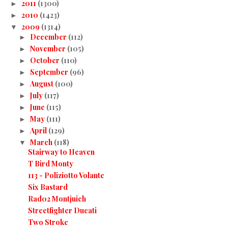
2011
(1300)
►
2010
(1423)
►
2009
(1314)
▼
December
(112)
►
November
(105)
►
October
(110)
►
September
(96)
►
August
(100)
►
July
(117)
►
June
(115)
►
May
(111)
►
April
(129)
►
March
(118)
▼
Stairway to Heaven
T Bird Monty
113 - Poliziotto Volante
Six Bastard
Rad02 Montjuich
Streetfighter Ducati
Two Stroke