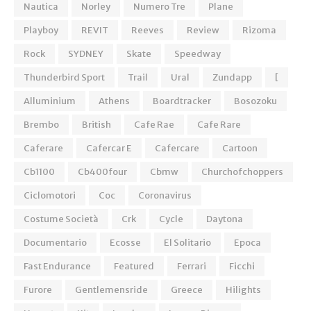
Nautica
Norley
Numero Tre
Plane
Playboy
REVIT
Reeves
Review
Rizoma
Rock
SYDNEY
Skate
Speedway
Thunderbird Sport
Trail
Ural
Zundapp
[
Alluminium
Athens
Boardtracker
Bosozoku
Brembo
British
Cafe Rae
Cafe Rare
Caferare
Cafercar E
Cafercare
Cartoon
Cb1100
Cb400four
Cbmw
Churchofchoppers
Ciclomotori
Coc
Coronavirus
Costume Società
Crk
Cycle
Daytona
Documentario
Ecosse
El Solitario
Epoca
Fast Endurance
Featured
Ferrari
Ficchi
Furore
Gentlemensride
Greece
Hilights