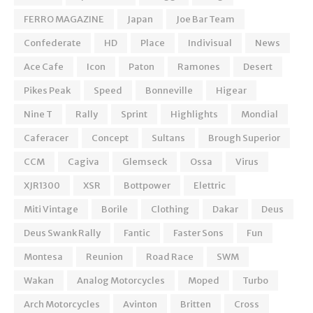
FERRO MAGAZINE
Japan
Joe Bar Team
Confederate
HD
Place
Indivisual
News
Ace Cafe
Icon
Paton
Ramones
Desert
Pikes Peak
Speed
Bonneville
Higear
Nine T
Rally
Sprint
Highlights
Mondial
Caferacer
Concept
Sultans
Brough Superior
CCM
Cagiva
Glemseck
Ossa
Virus
XJR1300
XSR
Bottpower
Elettric
Miti Vintage
Borile
Clothing
Dakar
Deus
Deus Swank Rally
Fantic
Faster Sons
Fun
Montesa
Reunion
Road Race
SWM
Wakan
Analog Motorcycles
Moped
Turbo
Arch Motorcycles
Avinton
Britten
Cross