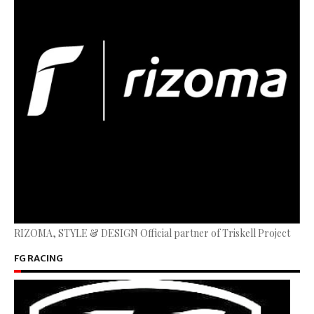
RIZOMA, STYLE & DESIGN Official partner of Triskell Project
FG RACING