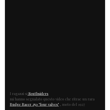
I ragazzi si
Southsiders
mi hanno segnalato questo video che ritrae un rara
Rudge Racer 250 "four valves"
, moto del 1927