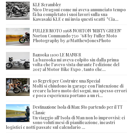
KLE Scrambler
Nico Dragoni come mi aveva annunciato tempo
fà ha completato i suoi lavori sulla sua
Kawasaki KLE e mi invia questi scatti "Cia...
FULLER MOTO 1968 NORTON 'MISTY GREEN'
Norton Commando 750 '68 by Fuller Moto
Photography by @MatthewJonesPhoto
Bazooka 1100 LE MANS R
La bazooka mi aveva colpito sin dalla prima
volta che l'avevo vista durante l'edizione del
2017 al Motor Bike Expo , tanto che...
10 Segreti per Costruire una Special
Molti si chiudono in garage con l'intenzione di
creare la loro moto dei sogni, ma spesso errori
e poca esperienza portano a un ri...
Destinazione Isola di Man: Sto partendo per il TT
Classic
Un viaggio all'Isola di Man non lo improvvisi: ci
sono voluti mesi di pianificazione, incastri
logistici e notti passate sul calendario ...