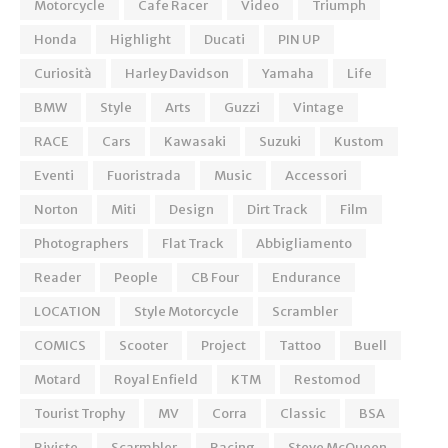
Motorcycle
Cafe Racer
Video
Triumph
Honda
Highlight
Ducati
PIN UP
Curiosità
Harley Davidson
Yamaha
Life
BMW
Style
Arts
Guzzi
Vintage
RACE
Cars
Kawasaki
Suzuki
Kustom
Eventi
Fuoristrada
Music
Accessori
Norton
Miti
Design
Dirt Track
Film
Photographers
Flat Track
Abbigliamento
Reader
People
CB Four
Endurance
LOCATION
Style Motorcycle
Scrambler
COMICS
Scooter
Project
Tattoo
Buell
Motard
Royal Enfield
KTM
Restomod
Tourist Trophy
MV
Corra
Classic
BSA
Riviste
Scarmbler
Racing
Steve McQueen