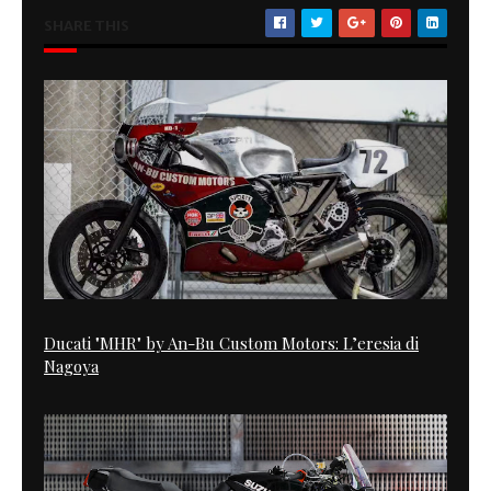
SHARE THIS
Ducati "MHR" by An-Bu Custom Motors: L’eresia di
Nagoya