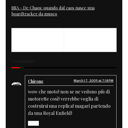
BSA - De Chaos: quando dal caos nasce una
boardtracker da museo
PREVIOUS
NEXT
XS 650 Cafe Racer
Cafe Fighter
1 COMMENT
Chirone
March 17, 2009 at 7:18 PM
wow che moto! non se ne vedono più di
motorette così! verrebbe voglia di
costruirsi una replica! magari partendo
da una Royal Enfield!
Reply