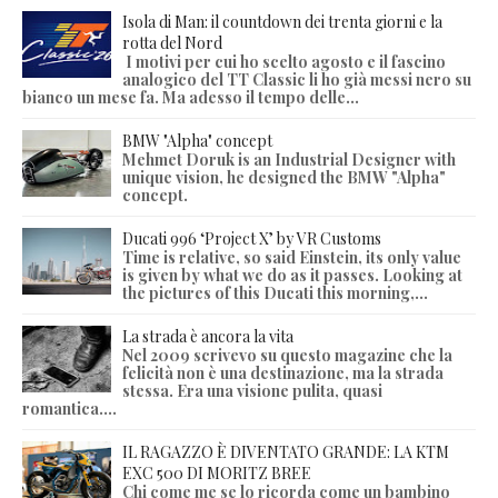
Isola di Man: il countdown dei trenta giorni e la
rotta del Nord
I motivi per cui ho scelto agosto e il fascino
analogico del TT Classic li ho già messi nero su
bianco un mese fa. Ma adesso il tempo delle...
BMW "Alpha" concept
Mehmet Doruk is an Industrial Designer with
unique vision, he designed the BMW "Alpha"
concept.
Ducati 996 ‘Project X’ by VR Customs
Time is relative, so said Einstein, its only value
is given by what we do as it passes. Looking at
the pictures of this Ducati this morning,...
La strada è ancora la vita
Nel 2009 scrivevo su questo magazine che la
felicità non è una destinazione, ma la strada
stessa. Era una visione pulita, quasi
romantica....
IL RAGAZZO È DIVENTATO GRANDE: LA KTM
EXC 500 DI MORITZ BREE
Chi come me se lo ricorda come un bambino