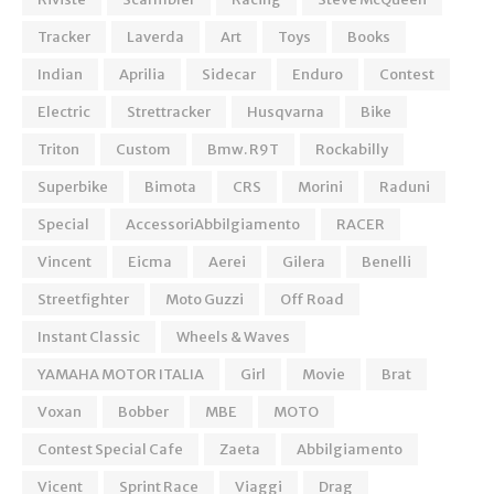
Tracker
Laverda
Art
Toys
Books
Indian
Aprilia
Sidecar
Enduro
Contest
Electric
Strettracker
Husqvarna
Bike
Triton
Custom
Bmw. R9T
Rockabilly
Superbike
Bimota
CRS
Morini
Raduni
Special
AccessoriAbbilgiamento
RACER
Vincent
Eicma
Aerei
Gilera
Benelli
Streetfighter
Moto Guzzi
Off Road
Instant Classic
Wheels & Waves
YAMAHA MOTOR ITALIA
Girl
Movie
Brat
Voxan
Bobber
MBE
MOTO
Contest Special Cafe
Zaeta
Abbilgiamento
Vicent
Sprint Race
Viaggi
Drag