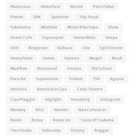
Motocross
Motorfest
Norvin
Paris Dakar
Patton
SBK
Sportster
Trip. Road
Yokohama
Minibike
Motor Bike Expo
Show
Street Cafe
Supersport
Verve Moto
Vespa
900
Breganze
Bultaco
Cbx
Egli Vincent
Henry Favre
Horex
Hystory
Magni
Mash
Mud Run
Retromod
Verona
Old School
Porsche
Supermono
Trident
750
Agusta
America
America In Ciao
Carlo Talamo
Ciao Piaggio
Higlight
Husaberg
Instagram
Monkey
NSU
Nembo
Neo Caferacer
Ronin
Rotax
Route 66
Taste Of Tsukuba
Two Stroke
Velocette
Victory
Bagger