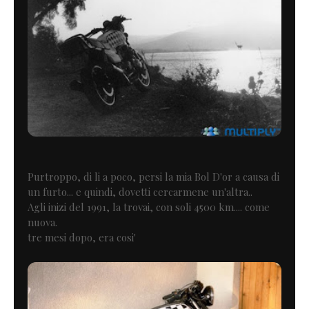
Purtroppo, di li a poco, persi la mia Bol D'or a causa di
un furto... e quindi, dovetti cercarmene un'altra..
Agli inizi del 1991, la trovai, con soli 4500 km.... come
nuova.
tre mesi dopo, era cosi'