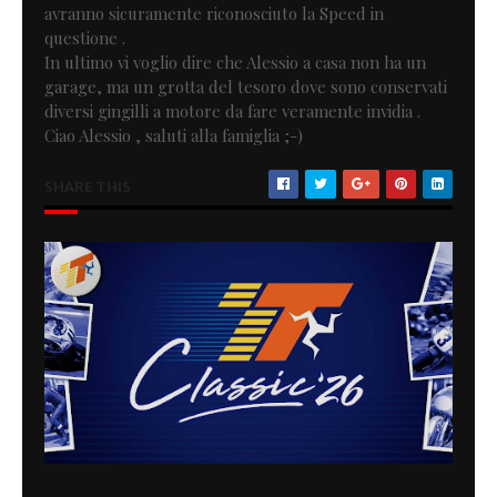
avranno sicuramente riconosciuto la Speed in
questione .
In ultimo vi voglio dire che Alessio a casa non ha un
garage, ma un grotta del tesoro dove sono conservati
diversi gingilli a motore da fare veramente invidia .
Ciao Alessio , saluti alla famiglia ;-)
SHARE THIS