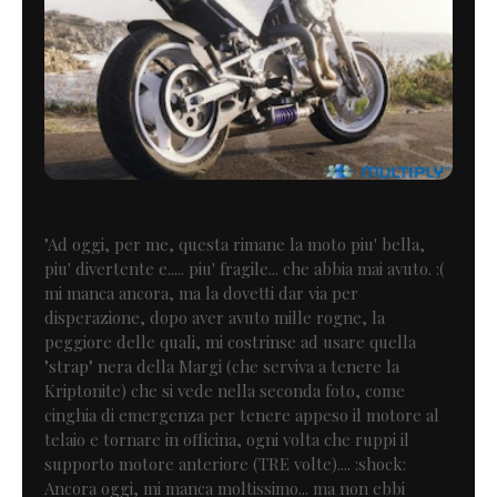
"Ad oggi, per me, questa rimane la moto piu' bella,
piu' divertente e..... piu' fragile... che abbia mai avuto. :(
mi manca ancora, ma la dovetti dar via per
disperazione, dopo aver avuto mille rogne, la
peggiore delle quali, mi costrinse ad usare quella
"strap" nera della Margi (che serviva a tenere la
Kriptonite) che si vede nella seconda foto, come
cinghia di emergenza per tenere appeso il motore al
telaio e tornare in officina, ogni volta che ruppi il
supporto motore anteriore (TRE volte).... :shock:
Ancora oggi, mi manca moltissimo... ma non ebbi