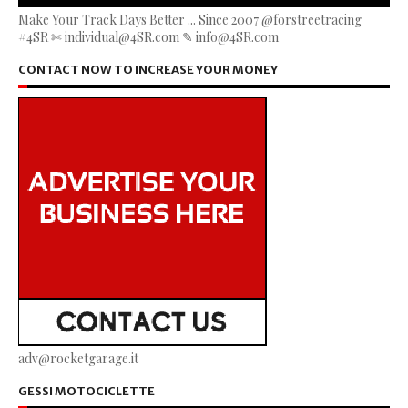
Make Your Track Days Better ... Since 2007 @forstreetracing
#4SR ✄ individual@4SR.com ✎ info@4SR.com
CONTACT NOW TO INCREASE YOUR MONEY
adv@rocketgarage.it
GESSI MOTOCICLETTE