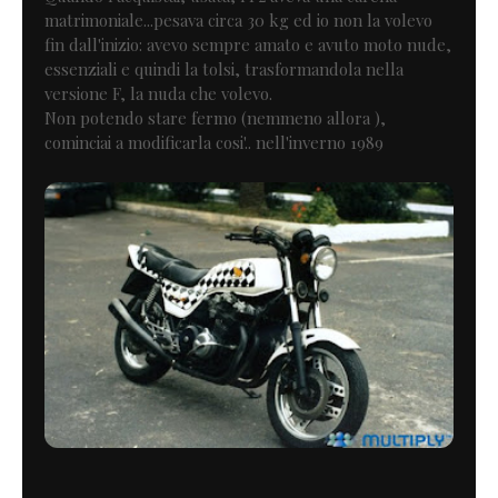
matrimoniale...pesava circa 30 kg ed io non la volevo
fin dall'inizio: avevo sempre amato e avuto moto nude,
essenziali e quindi la tolsi, trasformandola nella
versione F, la nuda che volevo.
Non potendo stare fermo (nemmeno allora ),
cominciai a modificarla cosi'.. nell'inverno 1989