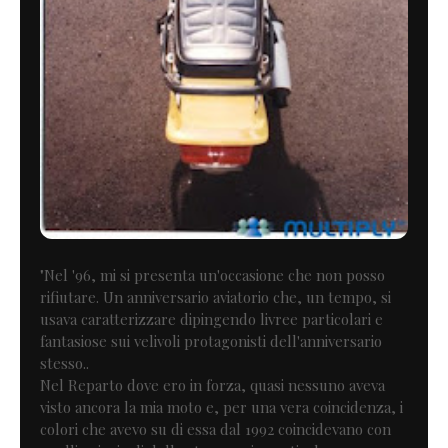
"Nel '96, mi si presenta un'occasione che non posso
rifiutare. Un anniversario aviatorio che, un tempo, si
usava caratterizzare dipingendo livree particolari e
fantasiose sui velivoli protagonisti dell'anniversario
stesso..
Nel Reparto dove ero in forza, quasi nessuno aveva
visto ancora la mia moto e, per una vera coincidenza, i
colori che avevo su di essa dal 1992 coincidevano con