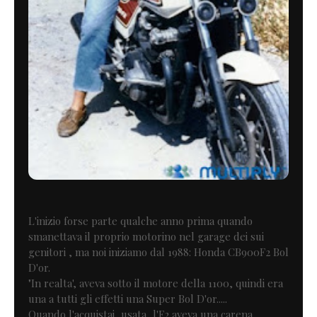
L'inizio forse parte qualche anno prima quando
smanettava il proprio motorino nel garage dei sui
genitori , ma noi iniziamo dal 1988: Honda CB900F2 Bol
D'or.
"In realta', aveva sotto il motore della 1100, quindi era
una a tutti gli effetti una Super Bol D'or.....
Quando l'acquistai, usata, l'F2 aveva una carena