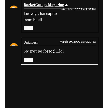
RocketGarage Magazine
March 26, 2009 at 9:23 PM
Ludwig , hai capito
bene Buell
Reply
Unknown
March 29, 2009 at 10:29 PM
So' troppo forte ;) ...lol
Reply