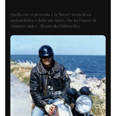
Quella che vi presento è la "breve" storia di un
motociclistica e delle sue moto, che ho l'onore di
chiamare amico : Alessio aka DoktorAlex