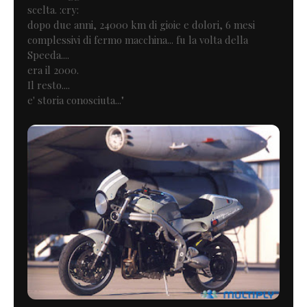
scelta. :cry:
dopo due anni, 24000 km di gioie e dolori, 6 mesi
complessivi di fermo macchina... fu la volta della
Speeda....
era il 2000.
Il resto....
e' storia conosciuta..."