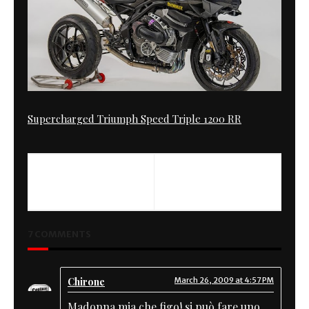
Supercharged Triumph Speed Triple 1200 RR
PREVIOUS
NEXT
Tales of the Rat Fink
Cafe Racer Seat
7 COMMENTS
Chirone
March 26, 2009 at 4:57 PM
Madonna mia che figo! si può fare uno