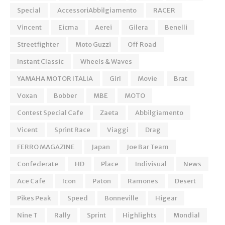
Special
AccessoriAbbilgiamento
RACER
Vincent
Eicma
Aerei
Gilera
Benelli
Streetfighter
Moto Guzzi
Off Road
Instant Classic
Wheels & Waves
YAMAHA MOTOR ITALIA
Girl
Movie
Brat
Voxan
Bobber
MBE
MOTO
Contest Special Cafe
Zaeta
Abbilgiamento
Vicent
Sprint Race
Viaggi
Drag
FERRO MAGAZINE
Japan
Joe Bar Team
Confederate
HD
Place
Indivisual
News
Ace Cafe
Icon
Paton
Ramones
Desert
Pikes Peak
Speed
Bonneville
Higear
Nine T
Rally
Sprint
Highlights
Mondial