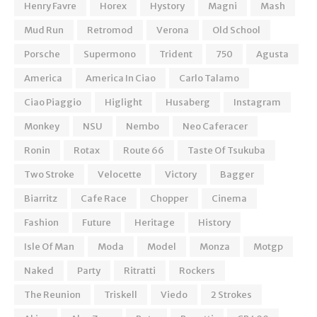
Henry Favre
Horex
Hystory
Magni
Mash
Mud Run
Retromod
Verona
Old School
Porsche
Supermono
Trident
750
Agusta
America
America In Ciao
Carlo Talamo
Ciao Piaggio
Higlight
Husaberg
Instagram
Monkey
NSU
Nembo
Neo Caferacer
Ronin
Rotax
Route 66
Taste Of Tsukuba
Two Stroke
Velocette
Victory
Bagger
Biarritz
Cafe Race
Chopper
Cinema
Fashion
Future
Heritage
History
Isle Of Man
Moda
Model
Monza
Motgp
Naked
Party
Ritratti
Rockers
The Reunion
Triskell
Viedo
2 Strokes