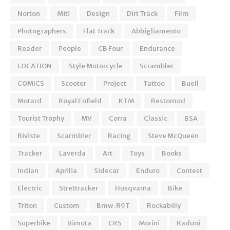
Norton
Miti
Design
Dirt Track
Film
Photographers
Flat Track
Abbigliamento
Reader
People
CB Four
Endurance
LOCATION
Style Motorcycle
Scrambler
COMICS
Scooter
Project
Tattoo
Buell
Motard
Royal Enfield
KTM
Restomod
Tourist Trophy
MV
Corra
Classic
BSA
Riviste
Scarmbler
Racing
Steve McQueen
Tracker
Laverda
Art
Toys
Books
Indian
Aprilia
Sidecar
Enduro
Contest
Electric
Strettracker
Husqvarna
Bike
Triton
Custom
Bmw. R9T
Rockabilly
Superbike
Bimota
CRS
Morini
Raduni