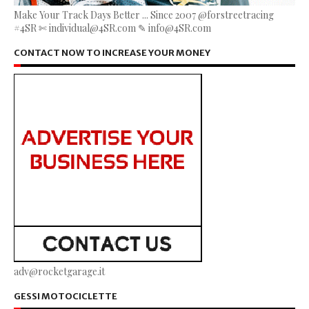
Make Your Track Days Better ... Since 2007 @forstreetracing
#4SR ✄ individual@4SR.com ✎ info@4SR.com
CONTACT NOW TO INCREASE YOUR MONEY
adv@rocketgarage.it
GESSI MOTOCICLETTE