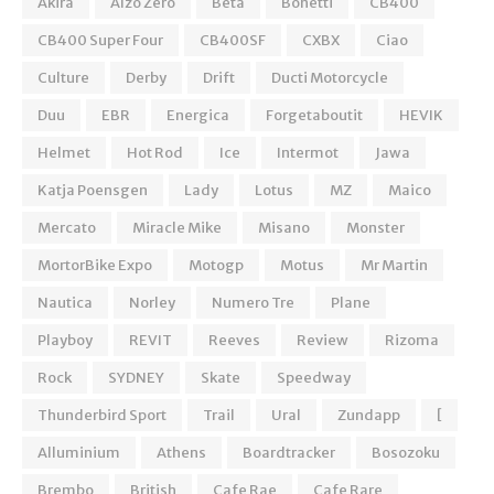
Akira
Alzo Zero
Beta
Bonetti
CB400
CB400 Super Four
CB400SF
CXBX
Ciao
Culture
Derby
Drift
Ducti Motorcycle
Duu
EBR
Energica
Forgetaboutit
HEVIK
Helmet
Hot Rod
Ice
Intermot
Jawa
Katja Poensgen
Lady
Lotus
MZ
Maico
Mercato
Miracle Mike
Misano
Monster
MortorBike Expo
Motogp
Motus
Mr Martin
Nautica
Norley
Numero Tre
Plane
Playboy
REVIT
Reeves
Review
Rizoma
Rock
SYDNEY
Skate
Speedway
Thunderbird Sport
Trail
Ural
Zundapp
[
Alluminium
Athens
Boardtracker
Bosozoku
Brembo
British
Cafe Rae
Cafe Rare