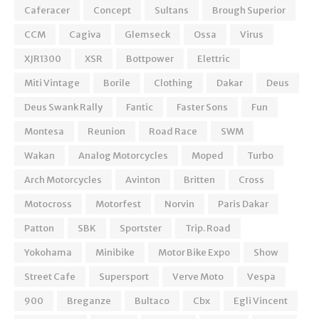
Caferacer
Concept
Sultans
Brough Superior
CCM
Cagiva
Glemseck
Ossa
Virus
XJR1300
XSR
Bottpower
Elettric
Miti Vintage
Borile
Clothing
Dakar
Deus
Deus Swank Rally
Fantic
Faster Sons
Fun
Montesa
Reunion
Road Race
SWM
Wakan
Analog Motorcycles
Moped
Turbo
Arch Motorcycles
Avinton
Britten
Cross
Motocross
Motorfest
Norvin
Paris Dakar
Patton
SBK
Sportster
Trip. Road
Yokohama
Minibike
Motor Bike Expo
Show
Street Cafe
Supersport
Verve Moto
Vespa
900
Breganze
Bultaco
Cbx
Egli Vincent