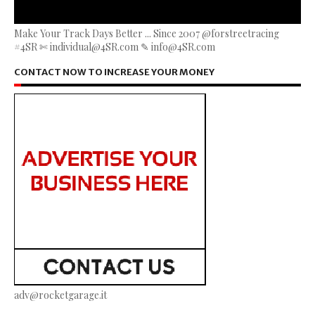
Make Your Track Days Better ... Since 2007 @forstreetracing
#4SR ✄ individual@4SR.com ✎ info@4SR.com
CONTACT NOW TO INCREASE YOUR MONEY
adv@rocketgarage.it