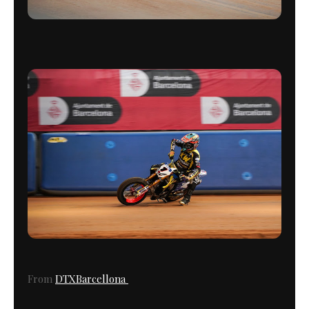
From
DTXBarcellona