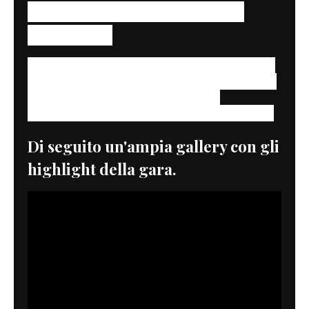
hanno accompagnato Beach sul
podio finale.
Da segnalare la presenza italiana con Fabio Di
Giannantonio in sella alla bella e rifinita Zaeta
che è salito sul
Podio nella categoria
Superprestigio e 5ª posizione nella Superfinale
Di seguito un'ampia gallery con gli
highlight della gara.