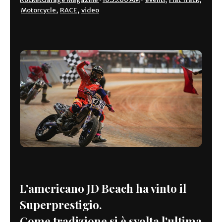
Motorcycle
,
RACE
,
video
L'americano JD Beach ha vinto il
Superprestigio.
Come tradizione si è svolta l'ultima