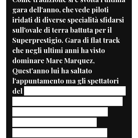
gara dell'anno, che vede piloti
iridati di diverse specialità sfidarsi
sull'ovale di terra battuta per il
Superprestigio. Gara di flat track
che negli ultimi anni ha visto
dominare Marc Marquez,
Quest'anno lui ha saltato
l'appuntamento ma gli spettatori
del
Palau Sant Jordi di Barcelona ha
assistito lo lo stesso a uno spettacolo
di altissimo livello tecnico
Briar
Baumann e Ferrán Cardús,
entrambi nella categoria Open,