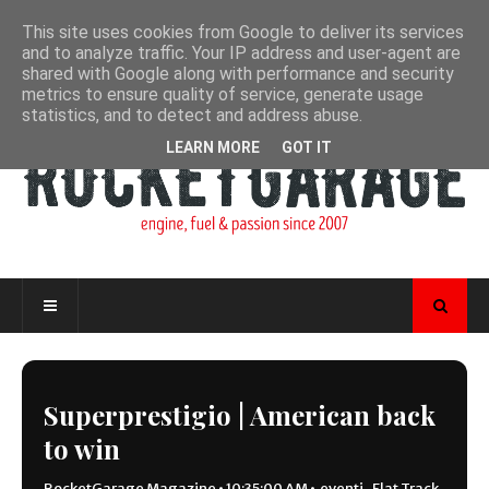
This site uses cookies from Google to deliver its services
and to analyze traffic. Your IP address and user-agent are
shared with Google along with performance and security
metrics to ensure quality of service, generate usage
statistics, and to detect and address abuse.
LEARN MORE
GOT IT
Superprestigio | American back
to win
RocketGarage Magazine
•
10:35:00 AM
•
eventi
,
Flat Track
,