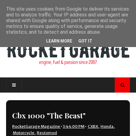
This site uses cookies from Google to deliver its services
and to analyze traffic. Your IP address and user-agent are
shared with Google along with performance and security
metrics to ensure quality of service, generate usage
statistics, and to detect and address abuse.
LEARN MORE
GOT IT
Cbx 1000 "The Beast"
RocketGarage Magazine
•
3:44:00 PM
•
CXBX
,
Honda
,
Motorcycle
,
Restomod