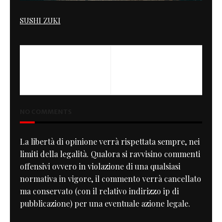
SUSHI ZUKI
PREVIOUS
NEXT
CHEETAH's Flat Track
RC 213V MSX | Optical Illusion
practice machine
NO COMMENTS
La libertà di opinione verrà rispettata sempre, nei
limiti della legalità. Qualora si ravvisino commenti
offensivi ovvero in violazione di una qualsiasi
normativa in vigore, il commento verrà cancellato
ma conservato (con il relativo indirizzo ip di
pubblicazione) per una eventuale azione legale.