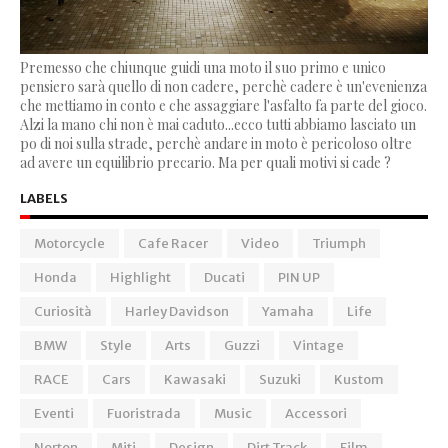
Premesso che chiunque guidi una moto il suo primo e unico
pensiero sarà quello di non cadere, perchè cadere è un'evenienza
che mettiamo in conto e che assaggiare l'asfalto fa parte del gioco.
Alzi la mano chi non è mai caduto...ecco tutti abbiamo lasciato un
po di noi sulla strade, perchè andare in moto è pericoloso oltre
ad avere un equilibrio precario. Ma per quali motivi si cade ?
LABELS
Motorcycle
Cafe Racer
Video
Triumph
Honda
Highlight
Ducati
PIN UP
Curiosità
Harley Davidson
Yamaha
Life
BMW
Style
Arts
Guzzi
Vintage
RACE
Cars
Kawasaki
Suzuki
Kustom
Eventi
Fuoristrada
Music
Accessori
Norton
Miti
Design
Dirt Track
Film