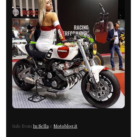
Info from
In Sella
e
Motoblog.it