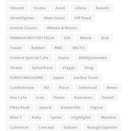
Vincent
Eicma
Aerei
Gilera
Benelli
Streetfighter
Moto Guzzi
Off Road
Instant Classic
Wheels & Waves
YAMAHA MOTOR ITALIA
Girl
Movie
Brat
Voxan
Bobber
MBE
MOTO
Contest Special Cafe
Zaeta
Abbilgiamento
Vicent
Sprint Race
Viaggi
Drag
FERRO MAGAZINE
Japan
Joe Bar Team
Confederate
HD
Place
Indivisual
News
Ace Cafe
Icon
Paton
Ramones
Desert
Pikes Peak
Speed
Bonneville
Higear
Nine T
Rally
Sprint
Highlights
Mondial
Caferacer
Concept
Sultans
Brough Superior