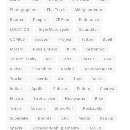
Photographers
Flat Track
Abbigliamento
Reader
People
CB Four
Endurance
LOCATION
Style Motorcycle
Scrambler
COMICS
Scooter
Project
Tattoo
Buell
Motard
Royal Enfield
KTM
Restomod
Tourist Trophy
MV
Corra
Classic
BSA
Riviste
Scarmbler
Racing
Steve McQueen
Tracker
Laverda
Art
Toys
Books
Indian
Aprilia
Sidecar
Enduro
Contest
Electric
Strettracker
Husqvarna
Bike
Triton
Custom
Bmw. R9T
Rockabilly
Superbike
Bimota
CRS
Morini
Raduni
Special
AccessoriAbbilgiamento
RACER