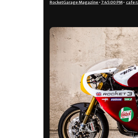
RocketGarage Magazine
•
7:45:00 PM
•
cafe r