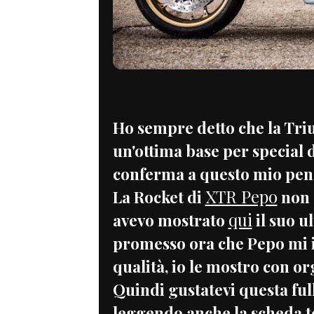
Ho sempre detto che la Triu
un'ottima base per special d
conferma a questo mio pen
XTR Pepo
La Rocket di
non 
qui
avevo mostrato
il suo u
promesso ora che Pepo mi in
qualità, io le mostro con or
Quindi gustatevi questa full
leggendo anche la scheda te