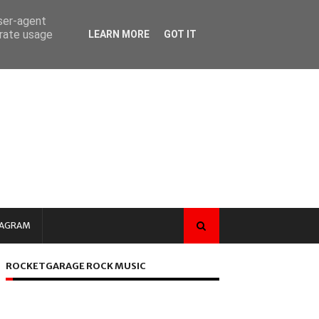
user-agent
erate usage
LEARN MORE
GOT IT
TAGRAM
ROCKETGARAGE ROCK MUSIC