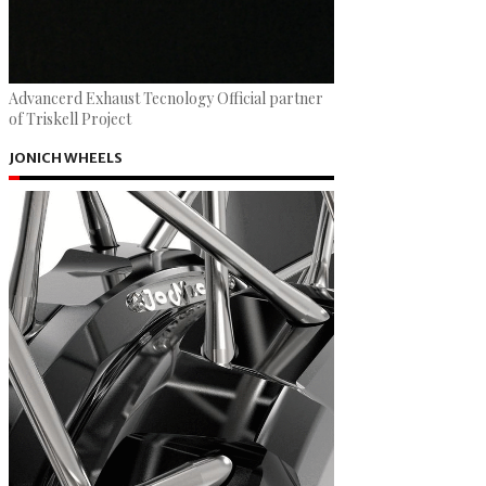
Advancerd Exhaust Tecnology Official partner
of Triskell Project
JONICH WHEELS