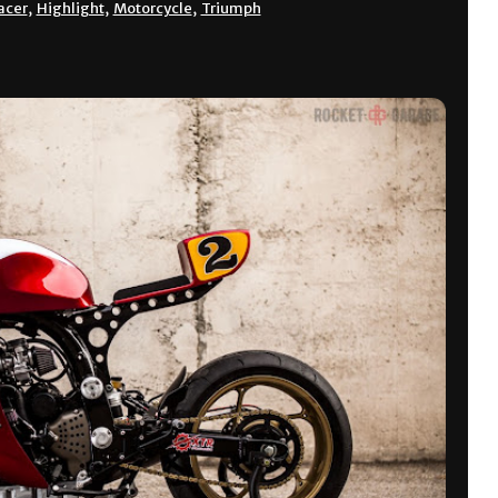
acer
,
Highlight
,
Motorcycle
,
Triumph