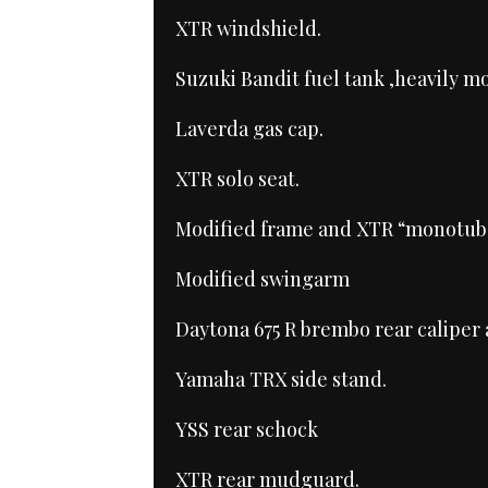
XTR windshield.
Suzuki Bandit fuel tank ,heavily m
Laverda gas cap.
XTR solo seat.
Modified frame and XTR “monotub
Modified swingarm
Daytona 675 R brembo rear caliper 
Yamaha TRX side stand.
YSS rear schock
XTR rear mudguard.