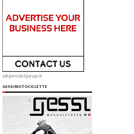
adv@rocketgarage.it
GESSI MOTOCICLETTE