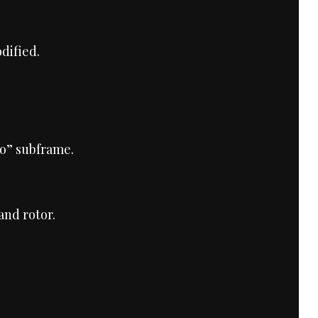
odified.
o” subframe.
and rotor.