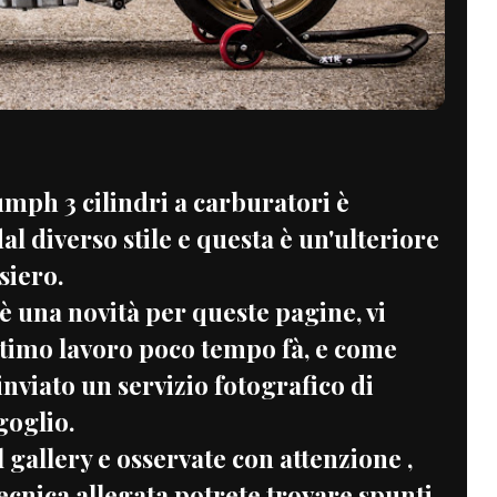
mph 3 cilindri a carburatori è
al diverso stile e questa è un'ulteriore
siero.
è una novità per queste pagine, vi
ltimo lavoro poco tempo fà, e come
viato un servizio fotografico di
goglio.
 gallery e osservate con attenzione ,
cnica allegata potrete trovare spunti