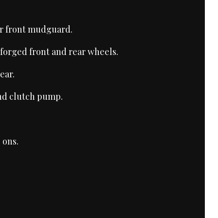
er front mudguard.
forged front and rear wheels.
ear.
and clutch pump.
.
 ons.