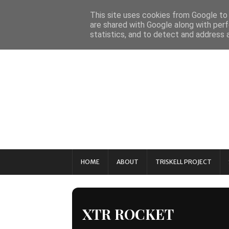
This site uses cookies from Google to d
are shared with Google along with perf
statistics, and to detect and address 
HOME
ABOUT
TRISKELL PROJECT
XTR ROCKET