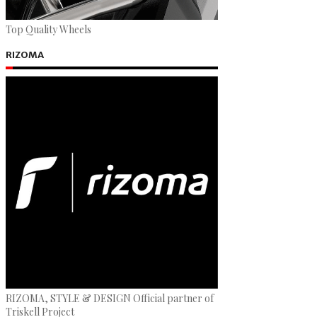
Top Quality Wheels
RIZOMA
RIZOMA, STYLE & DESIGN Official partner of
Triskell Project