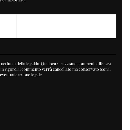
NEXT
Eicma 2010
nei limiti della legalità. Qualora si ravvisino commenti offensivi
a in vigore, il commento verrà cancellato ma conservato (con il
 eventuale azione legale.