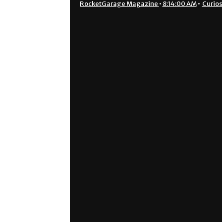
RocketGarage Magazine
•
8:14:00 AM
•
Curios