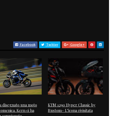
Facebook
Twitter
Google+
 disegnato una moto
KTM 1290 Hyper Classic by
domenica. Kern ci ha
Rustom– L’icona rivisitata
n campionato.