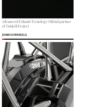
Advancerd Exhaust Tecnology Official partner
of Triskell Project
JONICH WHEELS