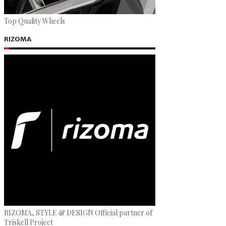
Top Quality Wheels
RIZOMA
RIZOMA, STYLE & DESIGN Official partner of
Triskell Project