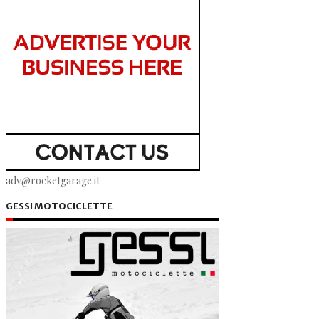
adv@rocketgarage.it
GESSI MOTOCICLETTE