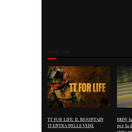
SHARE THIS
TT FOR LIFE: IL MOUNTAIN
BMW ha
TI ENTRA NELLE VENE
per la 
vinto u