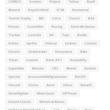
COMICS
Scooter
Project
Tattoo
Buell
Motard
Royal Enfield
KTM
Restomod
Tourist Trophy
MV
Corra
Classic
BSA
Riviste
Scarmbler
Racing
Steve McQueen
Tracker
Laverda
Art
Toys
Books
Indian
Aprilia
Sidecar
Enduro
Contest
Electric
Strettracker
Husqvarna
Bike
Triton
Custom
Bmw. R9T
Rockabilly
Superbike
Bimota
CRS
Morini
Raduni
Special
AccessoriAbbilgiamento
RACER
Vincent
Eicma
Aerei
Gilera
Benelli
Streetfighter
Moto Guzzi
Off Road
Instant Classic
Wheels & Waves