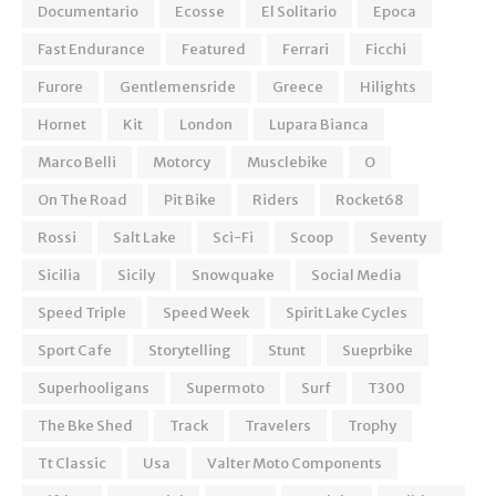
Documentario
Ecosse
El Solitario
Epoca
Fast Endurance
Featured
Ferrari
Ficchi
Furore
Gentlemensride
Greece
Hilights
Hornet
Kit
London
Lupara Bianca
Marco Belli
Motorcy
Musclebike
O
On The Road
Pit Bike
Riders
Rocket68
Rossi
Salt Lake
Sci-Fi
Scoop
Seventy
Sicilia
Sicily
Snowquake
Social Media
Speed Triple
Speed Week
Spirit Lake Cycles
Sport Cafe
Storytelling
Stunt
Sueprbike
Superhooligans
Supermoto
Surf
T300
The Bke Shed
Track
Travelers
Trophy
Tt Classic
Usa
Valter Moto Components