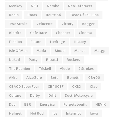
Monkey
NSU
Nembo
Neo Caferacer
Ronin
Rotax
Route 66
Taste Of Tsukuba
Two Stroke
Velocette
Victory
Bagger
Biarritz
Cafe Race
Chopper
Cinema
Fashion
Future
Heritage
History
Isle Of Man
Moda
Model
Monza
Motgp
Naked
Party
Ritratti
Rockers
The Reunion
Triskell
Viedo
2 Strokes
Akira
Alzo Zero
Beta
Bonetti
CB400
CB400 Super Four
CB400SF
CXBX
Ciao
Culture
Derby
Drift
Ducti Motorcycle
Duu
EBR
Energica
Forgetaboutit
HEVIK
Helmet
Hot Rod
Ice
Intermot
Jawa