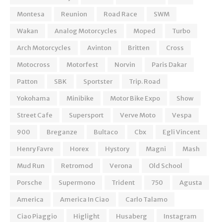
Montesa
Reunion
Road Race
SWM
Wakan
Analog Motorcycles
Moped
Turbo
Arch Motorcycles
Avinton
Britten
Cross
Motocross
Motorfest
Norvin
Paris Dakar
Patton
SBK
Sportster
Trip. Road
Yokohama
Minibike
Motor Bike Expo
Show
Street Cafe
Supersport
Verve Moto
Vespa
900
Breganze
Bultaco
Cbx
Egli Vincent
Henry Favre
Horex
Hystory
Magni
Mash
Mud Run
Retromod
Verona
Old School
Porsche
Supermono
Trident
750
Agusta
America
America In Ciao
Carlo Talamo
Ciao Piaggio
Higlight
Husaberg
Instagram