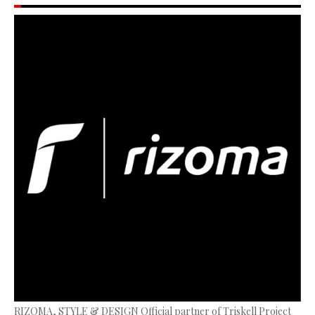
RIZOMA, STYLE & DESIGN Official partner of Triskell Project