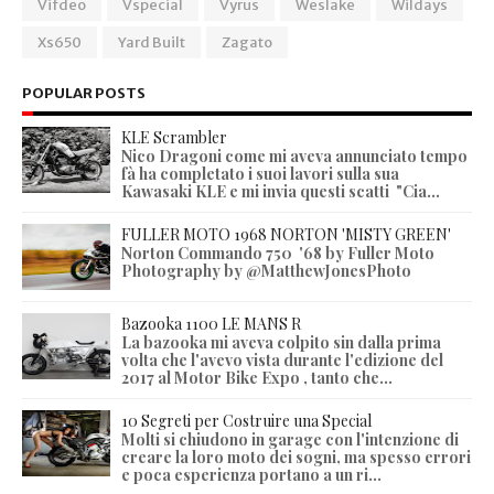
Vifdeo
Vspecial
Vyrus
Weslake
Wildays
Xs650
Yard Built
Zagato
POPULAR POSTS
KLE Scrambler
Nico Dragoni come mi aveva annunciato tempo
fà ha completato i suoi lavori sulla sua
Kawasaki KLE e mi invia questi scatti "Cia...
FULLER MOTO 1968 NORTON 'MISTY GREEN'
Norton Commando 750 '68 by Fuller Moto
Photography by @MatthewJonesPhoto
Bazooka 1100 LE MANS R
La bazooka mi aveva colpito sin dalla prima
volta che l'avevo vista durante l'edizione del
2017 al Motor Bike Expo , tanto che...
10 Segreti per Costruire una Special
Molti si chiudono in garage con l'intenzione di
creare la loro moto dei sogni, ma spesso errori
e poca esperienza portano a un ri...