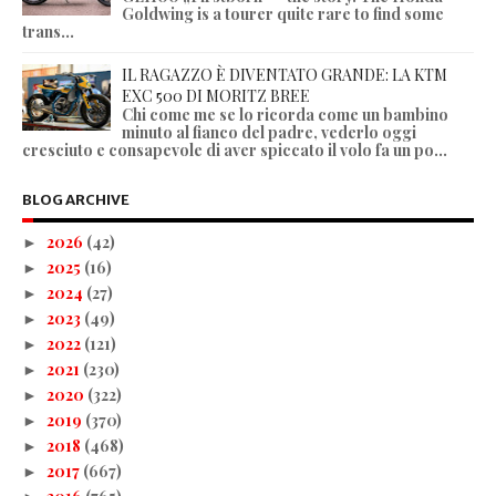
Goldwing is a tourer quite rare to find some
trans...
IL RAGAZZO È DIVENTATO GRANDE: LA KTM
EXC 500 DI MORITZ BREE
Chi come me se lo ricorda come un bambino
minuto al fianco del padre, vederlo oggi
cresciuto e consapevole di aver spiccato il volo fa un po...
BLOG ARCHIVE
2026
(42)
►
2025
(16)
►
2024
(27)
►
2023
(49)
►
2022
(121)
►
2021
(230)
►
2020
(322)
►
2019
(370)
►
2018
(468)
►
2017
(667)
►