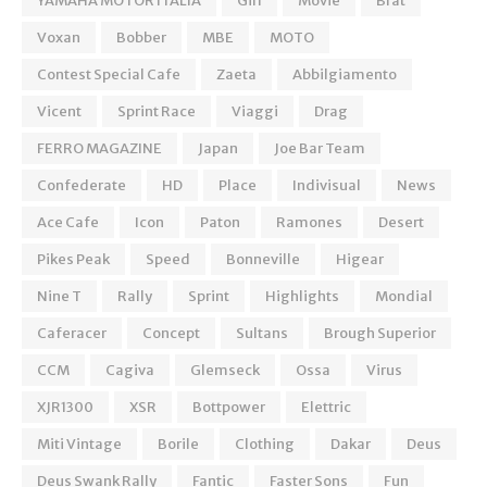
YAMAHA MOTOR ITALIA
Girl
Movie
Brat
Voxan
Bobber
MBE
MOTO
Contest Special Cafe
Zaeta
Abbilgiamento
Vicent
Sprint Race
Viaggi
Drag
FERRO MAGAZINE
Japan
Joe Bar Team
Confederate
HD
Place
Indivisual
News
Ace Cafe
Icon
Paton
Ramones
Desert
Pikes Peak
Speed
Bonneville
Higear
Nine T
Rally
Sprint
Highlights
Mondial
Caferacer
Concept
Sultans
Brough Superior
CCM
Cagiva
Glemseck
Ossa
Virus
XJR1300
XSR
Bottpower
Elettric
Miti Vintage
Borile
Clothing
Dakar
Deus
Deus Swank Rally
Fantic
Faster Sons
Fun