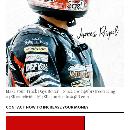
Make Your Track Days Better ... Since 2007 @forstreetracing
#4SR ✄ individual@4SR.com ✎ info@4SR.com
CONTACT NOW TO INCREASE YOUR MONEY