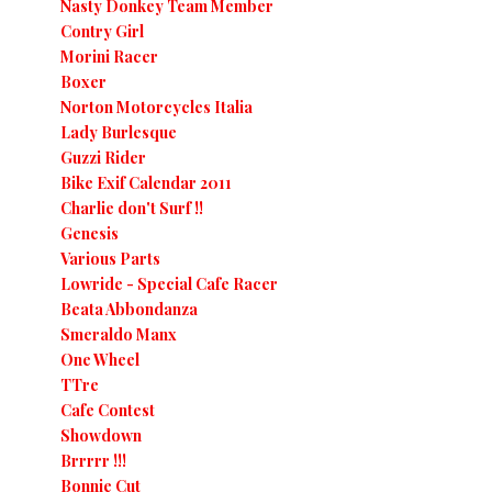
Nasty Donkey Team Member
Contry Girl
Morini Racer
Boxer
Norton Motorcycles Italia
Lady Burlesque
Guzzi Rider
Bike Exif Calendar 2011
Charlie don't Surf !!
Genesis
Various Parts
Lowride - Special Cafe Racer
Beata Abbondanza
Smeraldo Manx
One Wheel
TTre
Cafe Contest
Showdown
Brrrrr !!!
Bonnie Cut