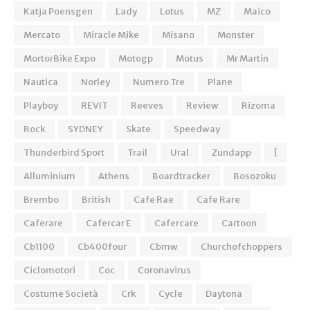
Katja Poensgen
Lady
Lotus
MZ
Maico
Mercato
Miracle Mike
Misano
Monster
MortorBike Expo
Motogp
Motus
Mr Martin
Nautica
Norley
Numero Tre
Plane
Playboy
REVIT
Reeves
Review
Rizoma
Rock
SYDNEY
Skate
Speedway
Thunderbird Sport
Trail
Ural
Zundapp
[
Alluminium
Athens
Boardtracker
Bosozoku
Brembo
British
Cafe Rae
Cafe Rare
Caferare
Cafercar E
Cafercare
Cartoon
Cb1100
Cb400four
Cbmw
Churchofchoppers
Ciclomotori
Coc
Coronavirus
Costume Società
Crk
Cycle
Daytona