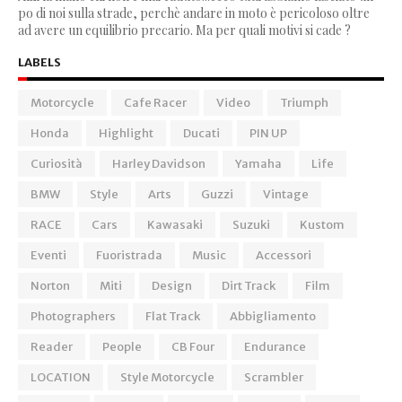
po di noi sulla strade, perchè andare in moto è pericoloso oltre
ad avere un equilibrio precario. Ma per quali motivi si cade ?
LABELS
Motorcycle
Cafe Racer
Video
Triumph
Honda
Highlight
Ducati
PIN UP
Curiosità
Harley Davidson
Yamaha
Life
BMW
Style
Arts
Guzzi
Vintage
RACE
Cars
Kawasaki
Suzuki
Kustom
Eventi
Fuoristrada
Music
Accessori
Norton
Miti
Design
Dirt Track
Film
Photographers
Flat Track
Abbigliamento
Reader
People
CB Four
Endurance
LOCATION
Style Motorcycle
Scrambler