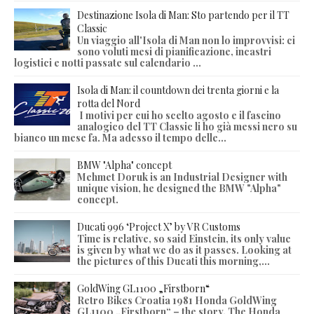
Destinazione Isola di Man: Sto partendo per il TT
Classic
Un viaggio all'Isola di Man non lo improvvisi: ci
sono voluti mesi di pianificazione, incastri
logistici e notti passate sul calendario ...
Isola di Man: il countdown dei trenta giorni e la
rotta del Nord
I motivi per cui ho scelto agosto e il fascino
analogico del TT Classic li ho già messi nero su
bianco un mese fa. Ma adesso il tempo delle...
BMW "Alpha" concept
Mehmet Doruk is an Industrial Designer with
unique vision, he designed the BMW "Alpha"
concept.
Ducati 996 ‘Project X’ by VR Customs
Time is relative, so said Einstein, its only value
is given by what we do as it passes. Looking at
the pictures of this Ducati this morning,...
GoldWing GL1100 „Firstborn“
Retro Bikes Croatia 1981 Honda GoldWing
GL1100 „Firstborn“ – the story. The Honda