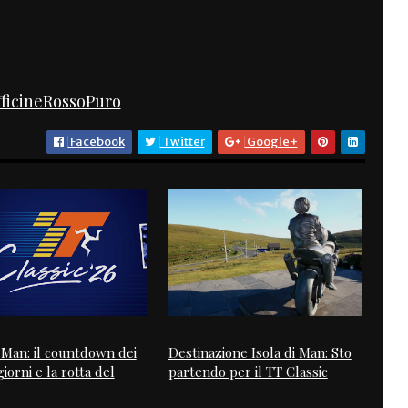
ficineRossoPuro
Facebook
Twitter
Google+
i Man: il countdown dei
Destinazione Isola di Man: Sto
iorni e la rotta del
partendo per il TT Classic