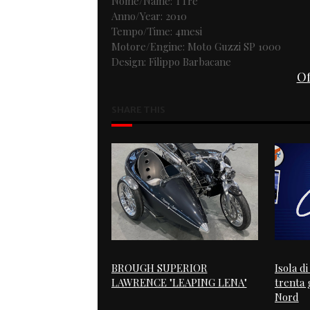
Nome/Name: TTre
Anno/Year: 2010
Tempo/Time: 4mesi
Motore/Engine: Moto Guzzi SP 1000
Design: Filippo Barbacane
Of
SHARE THIS
BROUGH SUPERIOR
Isola d
LAWRENCE "LEAPING LENA"
trenta g
Nord