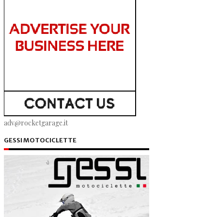
adv@rocketgarage.it
GESSI MOTOCICLETTE