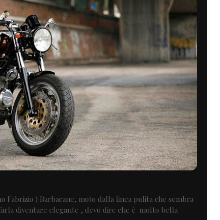
iamo Fabrizio ) Barbacane, moto dalla linea pulita che sembra
 farla diventare elegante , devo dire che è molto bella