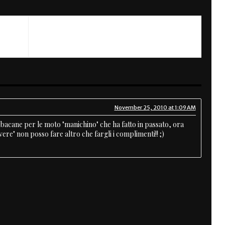
NEXT
One Wheel
November 25, 2010 at 1:09 AM
rbacane per le moto "manichino" che ha fatto in passato, ora
vere" non posso fare altro che fargli i complimenti!! ;)