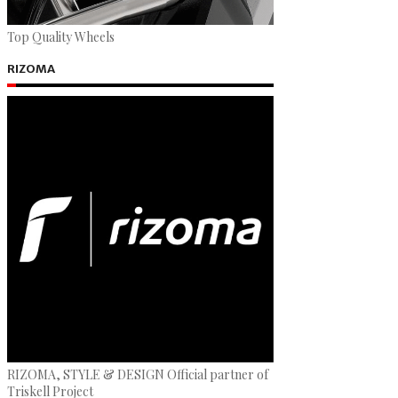
Top Quality Wheels
RIZOMA
RIZOMA, STYLE & DESIGN Official partner of
Triskell Project