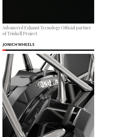
Advancerd Exhaust Tecnology Official partner
of Triskell Project
JONICH WHEELS