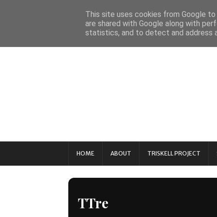
This site uses cookies from Google to d
are shared with Google along with perf
statistics, and to detect and address 
HOME
ABOUT
TRISKELL PROJECT
TTre