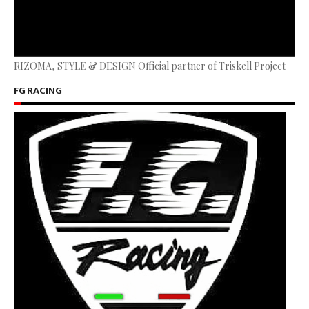
RIZOMA, STYLE & DESIGN Official partner of Triskell Project
FG RACING