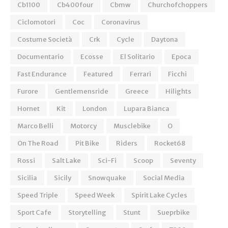
Cb1100
Cb400four
Cbmw
Churchofchoppers
Ciclomotori
Coc
Coronavirus
Costume Società
Crk
Cycle
Daytona
Documentario
Ecosse
El Solitario
Epoca
Fast Endurance
Featured
Ferrari
Ficchi
Furore
Gentlemensride
Greece
Hilights
Hornet
Kit
London
Lupara Bianca
Marco Belli
Motorcy
Musclebike
O
On The Road
Pit Bike
Riders
Rocket68
Rossi
Salt Lake
Sci-Fi
Scoop
Seventy
Sicilia
Sicily
Snowquake
Social Media
Speed Triple
Speed Week
Spirit Lake Cycles
Sport Cafe
Storytelling
Stunt
Sueprbike