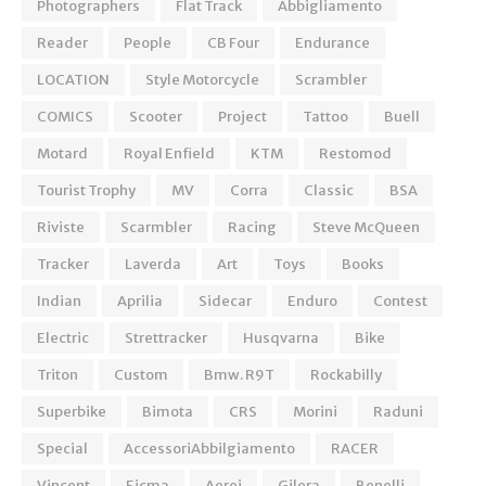
Photographers
Flat Track
Abbigliamento
Reader
People
CB Four
Endurance
LOCATION
Style Motorcycle
Scrambler
COMICS
Scooter
Project
Tattoo
Buell
Motard
Royal Enfield
KTM
Restomod
Tourist Trophy
MV
Corra
Classic
BSA
Riviste
Scarmbler
Racing
Steve McQueen
Tracker
Laverda
Art
Toys
Books
Indian
Aprilia
Sidecar
Enduro
Contest
Electric
Strettracker
Husqvarna
Bike
Triton
Custom
Bmw. R9T
Rockabilly
Superbike
Bimota
CRS
Morini
Raduni
Special
AccessoriAbbilgiamento
RACER
Vincent
Eicma
Aerei
Gilera
Benelli