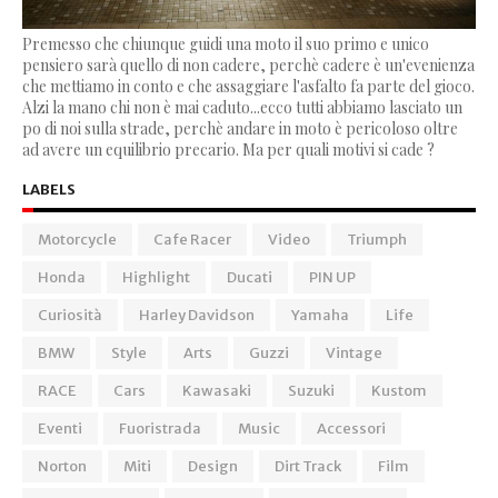
Premesso che chiunque guidi una moto il suo primo e unico
pensiero sarà quello di non cadere, perchè cadere è un'evenienza
che mettiamo in conto e che assaggiare l'asfalto fa parte del gioco.
Alzi la mano chi non è mai caduto...ecco tutti abbiamo lasciato un
po di noi sulla strade, perchè andare in moto è pericoloso oltre
ad avere un equilibrio precario. Ma per quali motivi si cade ?
LABELS
Motorcycle
Cafe Racer
Video
Triumph
Honda
Highlight
Ducati
PIN UP
Curiosità
Harley Davidson
Yamaha
Life
BMW
Style
Arts
Guzzi
Vintage
RACE
Cars
Kawasaki
Suzuki
Kustom
Eventi
Fuoristrada
Music
Accessori
Norton
Miti
Design
Dirt Track
Film