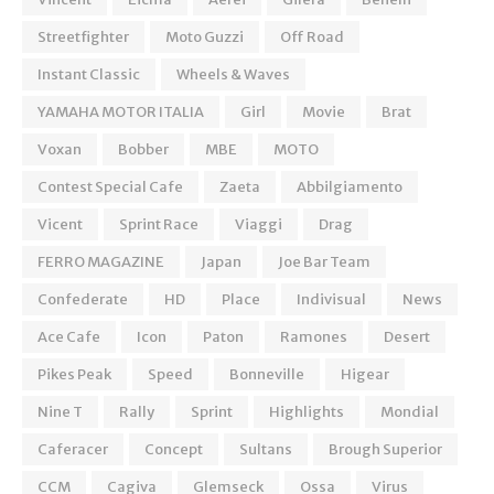
Streetfighter
Moto Guzzi
Off Road
Instant Classic
Wheels & Waves
YAMAHA MOTOR ITALIA
Girl
Movie
Brat
Voxan
Bobber
MBE
MOTO
Contest Special Cafe
Zaeta
Abbilgiamento
Vicent
Sprint Race
Viaggi
Drag
FERRO MAGAZINE
Japan
Joe Bar Team
Confederate
HD
Place
Indivisual
News
Ace Cafe
Icon
Paton
Ramones
Desert
Pikes Peak
Speed
Bonneville
Higear
Nine T
Rally
Sprint
Highlights
Mondial
Caferacer
Concept
Sultans
Brough Superior
CCM
Cagiva
Glemseck
Ossa
Virus