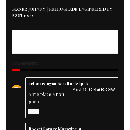
GIXXER JOHNNY | RETROGRADE ENGINEERED BY
ICON 1000
PREVIOUS
NEXT
KustomGarage Magazine
Mustang Wheel
2 COMMENTS
nelboxcongamberettoefelipeto
March 17, 2010 at 10:00 PM
A me piace e non
poco
Reply
RocketGarage Magazine