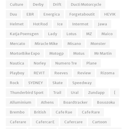
Culture
Derby
Drift
Ducti Motorcycle
Duu
EBR
Energica
Forgetaboutit
HEVIK
Helmet
Hot Rod
Ice
Intermot
Jawa
Katja Poensgen
Lady
Lotus
MZ
Maico
Mercato
Miracle Mike
Misano
Monster
MortorBike Expo
Motogp
Motus
Mr Martin
Nautica
Norley
Numero Tre
Plane
Playboy
REVIT
Reeves
Review
Rizoma
Rock
SYDNEY
Skate
Speedway
Thunderbird Sport
Trail
Ural
Zundapp
[
Alluminium
Athens
Boardtracker
Bosozoku
Brembo
British
Cafe Rae
Cafe Rare
Caferare
Cafercar E
Cafercare
Cartoon