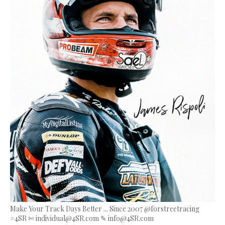
Make Your Track Days Better ... Since 2007 @forstreetracing
#4SR ✄ individual@4SR.com ✎ info@4SR.com