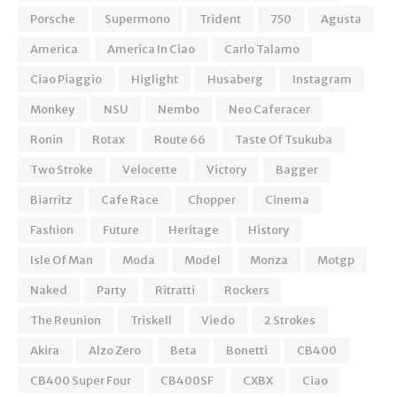
Porsche
Supermono
Trident
750
Agusta
America
America In Ciao
Carlo Talamo
Ciao Piaggio
Higlight
Husaberg
Instagram
Monkey
NSU
Nembo
Neo Caferacer
Ronin
Rotax
Route 66
Taste Of Tsukuba
Two Stroke
Velocette
Victory
Bagger
Biarritz
Cafe Race
Chopper
Cinema
Fashion
Future
Heritage
History
Isle Of Man
Moda
Model
Monza
Motgp
Naked
Party
Ritratti
Rockers
The Reunion
Triskell
Viedo
2 Strokes
Akira
Alzo Zero
Beta
Bonetti
CB400
CB400 Super Four
CB400SF
CXBX
Ciao