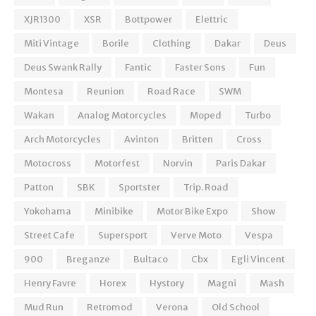
XJR1300
XSR
Bottpower
Elettric
Miti Vintage
Borile
Clothing
Dakar
Deus
Deus Swank Rally
Fantic
Faster Sons
Fun
Montesa
Reunion
Road Race
SWM
Wakan
Analog Motorcycles
Moped
Turbo
Arch Motorcycles
Avinton
Britten
Cross
Motocross
Motorfest
Norvin
Paris Dakar
Patton
SBK
Sportster
Trip. Road
Yokohama
Minibike
Motor Bike Expo
Show
Street Cafe
Supersport
Verve Moto
Vespa
900
Breganze
Bultaco
Cbx
Egli Vincent
Henry Favre
Horex
Hystory
Magni
Mash
Mud Run
Retromod
Verona
Old School