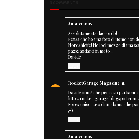
3 COMMENTS
Anonymous
Assolutamente daccordo!
Pensa che ho una foto di uomo con do
Nordshleife! Nel bel mezzo di una ses
pazzi andarci in moto...
Davide
Reply
RocketGarage Magazine
Davide non è che per caso parliamo 
http://rocket-garage.blogspot.com/
Fores unico caso di un donna che pa
;-)
Reply
Anonymous