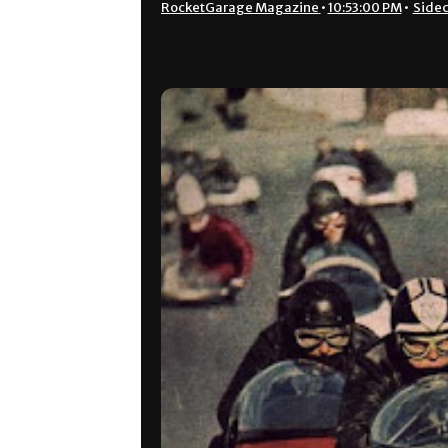
RocketGarage Magazine
•
10:53:00 PM
•
Sidec