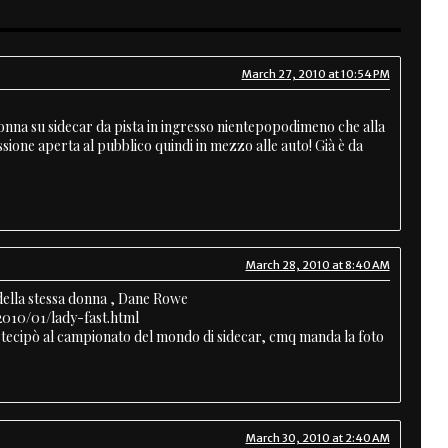
March 27, 2010 at 10:54 PM
nna su sidecar da pista in ingresso nientepopodimeno che alla
sione aperta al pubblico quindi in mezzo alle auto! Già è da
March 28, 2010 at 8:40 AM
della stessa donna , Dane Rowe
2010/01/lady-fast.html
rtecipò al campionato del mondo di sidecar, cmq manda la foto
March 30, 2010 at 2:40 AM