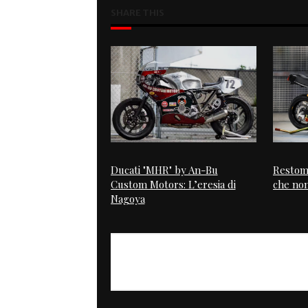
SHARE THIS
Ducati "MHR" by An-Bu
Restomo
Custom Motors: L’eresia di
che non
Nagoya
PREVIOUS
Old SR model