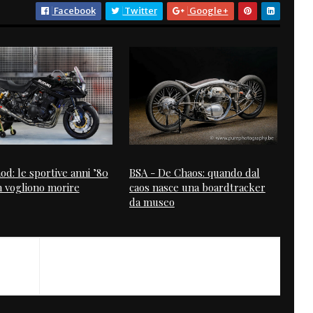
Facebook
Twitter
Google+
d: le sportive anni ’80
BSA - De Chaos: quando dal
 vogliono morire
caos nasce una boardtracker
da museo
NEXT
Beverly Hills Racer