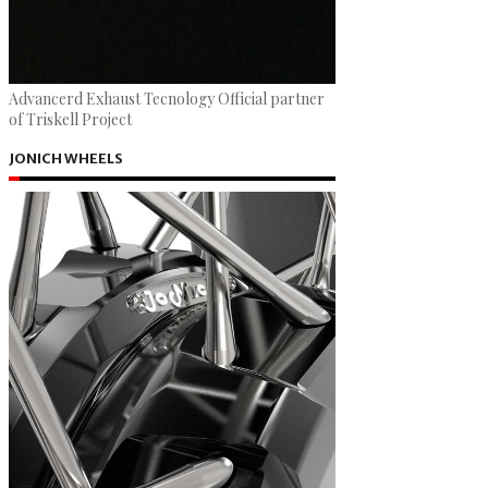
Advancerd Exhaust Tecnology Official partner
of Triskell Project
JONICH WHEELS