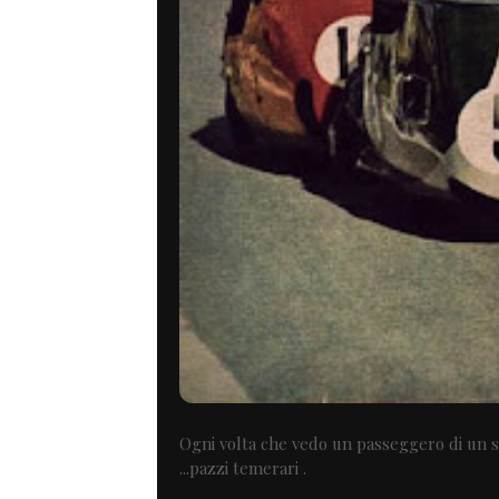
Ogni volta che vedo un passeggero di un s
...pazzi temerari .