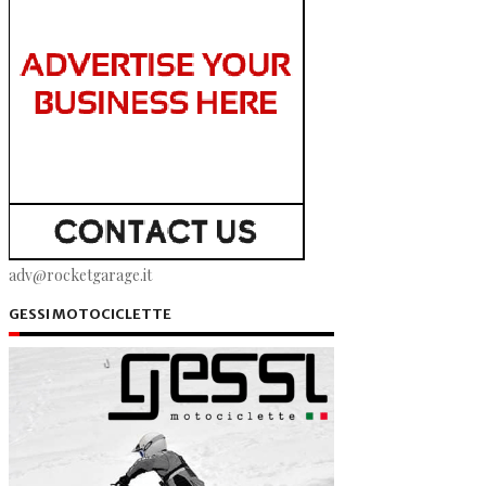
adv@rocketgarage.it
GESSI MOTOCICLETTE