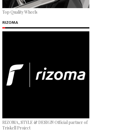
Top Quality Wheels
RIZOMA
RIZOMA, STYLE & DESIGN Official partner of
Triskell Project