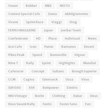
Voxan
Bobber
MBE
MOTO
Contest Special Cafe
Zaeta
Abbilgiamento
Vicent
Sprint Race
Viaggi
Drag
FERRO MAGAZINE
Japan
Joe Bar Team
Confederate
HD
Place
Indivisual
News
Ace Cafe
Icon
Paton
Ramones
Desert
Pikes Peak
Speed
Bonneville
Higear
Nine T
Rally
Sprint
Highlights
Mondial
Caferacer
Concept
Sultans
Brough Superior
CCM
Cagiva
Glemseck
Ossa
Virus
XJR1300
XSR
Bottpower
Elettric
Miti Vintage
Borile
Clothing
Dakar
Deus
Deus Swank Rally
Fantic
Faster Sons
Fun