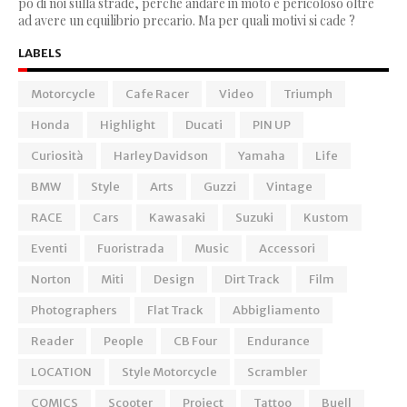
po di noi sulla strade, perchè andare in moto è pericoloso oltre
ad avere un equilibrio precario. Ma per quali motivi si cade ?
LABELS
Motorcycle
Cafe Racer
Video
Triumph
Honda
Highlight
Ducati
PIN UP
Curiosità
Harley Davidson
Yamaha
Life
BMW
Style
Arts
Guzzi
Vintage
RACE
Cars
Kawasaki
Suzuki
Kustom
Eventi
Fuoristrada
Music
Accessori
Norton
Miti
Design
Dirt Track
Film
Photographers
Flat Track
Abbigliamento
Reader
People
CB Four
Endurance
LOCATION
Style Motorcycle
Scrambler
COMICS
Scooter
Project
Tattoo
Buell