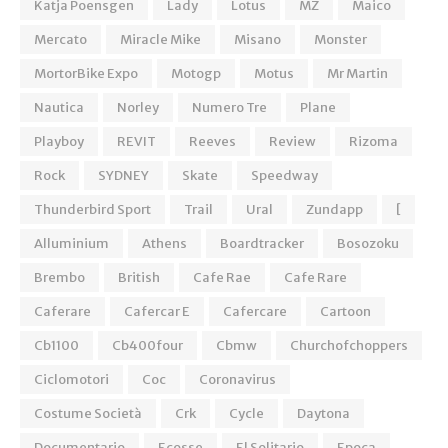
Katja Poensgen
Lady
Lotus
MZ
Maico
Mercato
Miracle Mike
Misano
Monster
MortorBike Expo
Motogp
Motus
Mr Martin
Nautica
Norley
Numero Tre
Plane
Playboy
REVIT
Reeves
Review
Rizoma
Rock
SYDNEY
Skate
Speedway
Thunderbird Sport
Trail
Ural
Zundapp
[
Alluminium
Athens
Boardtracker
Bosozoku
Brembo
British
Cafe Rae
Cafe Rare
Caferare
Cafercar E
Cafercare
Cartoon
Cb1100
Cb400four
Cbmw
Churchofchoppers
Ciclomotori
Coc
Coronavirus
Costume Società
Crk
Cycle
Daytona
Documentario
Ecosse
El Solitario
Epoca