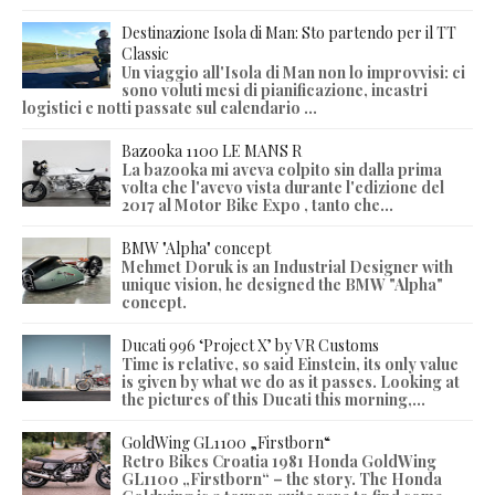
Destinazione Isola di Man: Sto partendo per il TT
Classic
Un viaggio all'Isola di Man non lo improvvisi: ci
sono voluti mesi di pianificazione, incastri
logistici e notti passate sul calendario ...
Bazooka 1100 LE MANS R
La bazooka mi aveva colpito sin dalla prima
volta che l'avevo vista durante l'edizione del
2017 al Motor Bike Expo , tanto che...
BMW "Alpha" concept
Mehmet Doruk is an Industrial Designer with
unique vision, he designed the BMW "Alpha"
concept.
Ducati 996 ‘Project X’ by VR Customs
Time is relative, so said Einstein, its only value
is given by what we do as it passes. Looking at
the pictures of this Ducati this morning,...
GoldWing GL1100 „Firstborn“
Retro Bikes Croatia 1981 Honda GoldWing
GL1100 „Firstborn“ – the story. The Honda