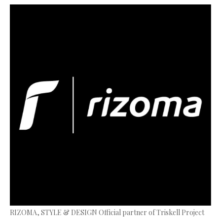
RIZOMA, STYLE & DESIGN Official partner of Triskell Project