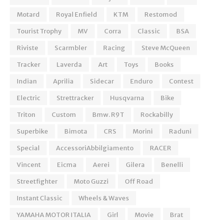
Motard
Royal Enfield
KTM
Restomod
Tourist Trophy
MV
Corra
Classic
BSA
Riviste
Scarmbler
Racing
Steve McQueen
Tracker
Laverda
Art
Toys
Books
Indian
Aprilia
Sidecar
Enduro
Contest
Electric
Strettracker
Husqvarna
Bike
Triton
Custom
Bmw. R9T
Rockabilly
Superbike
Bimota
CRS
Morini
Raduni
Special
AccessoriAbbilgiamento
RACER
Vincent
Eicma
Aerei
Gilera
Benelli
Streetfighter
Moto Guzzi
Off Road
Instant Classic
Wheels & Waves
YAMAHA MOTOR ITALIA
Girl
Movie
Brat