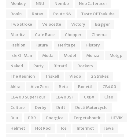
Monkey
NSU
Nembo
Neo Caferacer
Ronin
Rotax
Route 66
Taste Of Tsukuba
Two Stroke
Velocette
Victory
Bagger
Biarritz
Cafe Race
Chopper
Cinema
Fashion
Future
Heritage
History
Isle Of Man
Moda
Model
Monza
Motgp
Naked
Party
Ritratti
Rockers
The Reunion
Triskell
Viedo
2 Strokes
Akira
Alzo Zero
Beta
Bonetti
CB400
CB400 Super Four
CB400SF
CXBX
Ciao
Culture
Derby
Drift
Ducti Motorcycle
Duu
EBR
Energica
Forgetaboutit
HEVIK
Helmet
Hot Rod
Ice
Intermot
Jawa