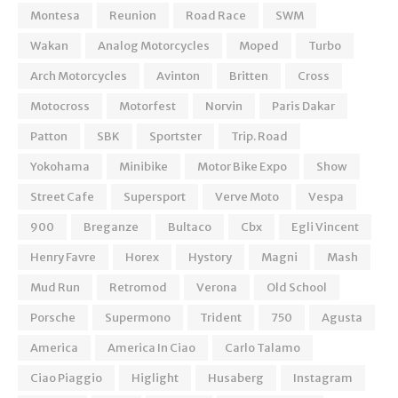
Montesa
Reunion
Road Race
SWM
Wakan
Analog Motorcycles
Moped
Turbo
Arch Motorcycles
Avinton
Britten
Cross
Motocross
Motorfest
Norvin
Paris Dakar
Patton
SBK
Sportster
Trip. Road
Yokohama
Minibike
Motor Bike Expo
Show
Street Cafe
Supersport
Verve Moto
Vespa
900
Breganze
Bultaco
Cbx
Egli Vincent
Henry Favre
Horex
Hystory
Magni
Mash
Mud Run
Retromod
Verona
Old School
Porsche
Supermono
Trident
750
Agusta
America
America In Ciao
Carlo Talamo
Ciao Piaggio
Higlight
Husaberg
Instagram