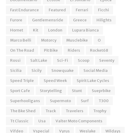
Fast Endurance
Featured
Ferrari
Ficchi
Furore
Gentlemensride
Greece
Hilights
Hornet
Kit
London
Lupara Bianca
Marco Belli
Motorcy
Musclebike
O
On The Road
Pit Bike
Riders
Rocket68
Rossi
Salt Lake
Sci-Fi
Scoop
Seventy
Sicilia
Sicily
Snowquake
Social Media
Speed Triple
Speed Week
Spirit Lake Cycles
Sport Cafe
Storytelling
Stunt
Sueprbike
Superhooligans
Supermoto
Surf
T300
The Bke Shed
Track
Travelers
Trophy
Tt Classic
Usa
Valter Moto Components
Vifdeo
Vspecial
Vyrus
Weslake
Wildays