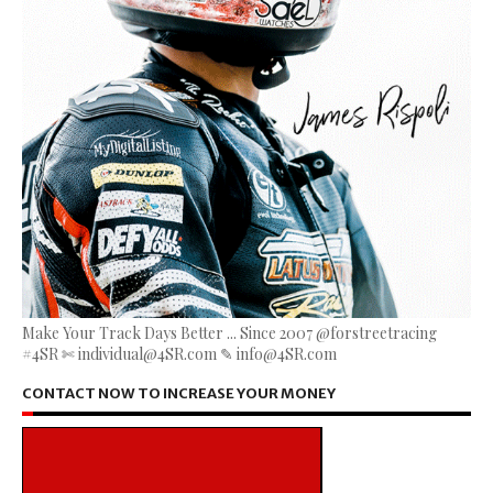
Make Your Track Days Better ... Since 2007 @forstreetracing
#4SR ✄ individual@4SR.com ✎ info@4SR.com
CONTACT NOW TO INCREASE YOUR MONEY