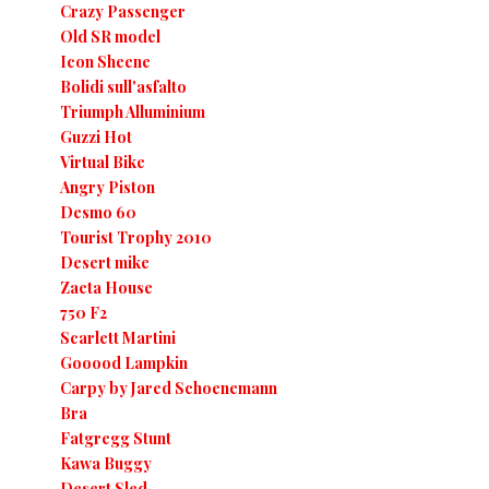
Crazy Passenger
Old SR model
Icon Sheene
Bolidi sull'asfalto
Triumph Alluminium
Guzzi Hot
Virtual Bike
Angry Piston
Desmo 60
Tourist Trophy 2010
Desert mike
Zaeta House
750 F2
Scarlett Martini
Gooood Lampkin
Carpy by Jared Schoenemann
Bra
Fatgregg Stunt
Kawa Buggy
Desert Sled