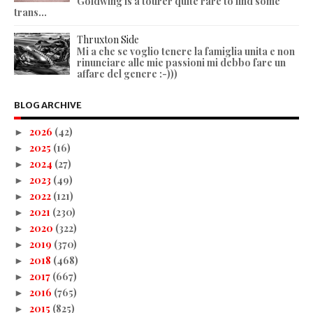
Goldwing is a tourer quite rare to find some
trans...
Thruxton Side
Mi a che se voglio tenere la famiglia unita e non
rinunciare alle mie passioni mi debbo fare un
affare del genere :-)))
BLOG ARCHIVE
2026
(42)
►
2025
(16)
►
2024
(27)
►
2023
(49)
►
2022
(121)
►
2021
(230)
►
2020
(322)
►
2019
(370)
►
2018
(468)
►
2017
(667)
►
2016
(765)
►
2015
(825)
►