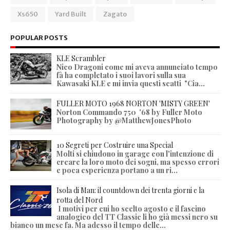
Xs650
Yard Built
Zagato
POPULAR POSTS
KLE Scrambler
Nico Dragoni come mi aveva annunciato tempo
fà ha completato i suoi lavori sulla sua
Kawasaki KLE e mi invia questi scatti "Cia...
FULLER MOTO 1968 NORTON 'MISTY GREEN'
Norton Commando 750 '68 by Fuller Moto
Photography by @MatthewJonesPhoto
10 Segreti per Costruire una Special
Molti si chiudono in garage con l'intenzione di
creare la loro moto dei sogni, ma spesso errori
e poca esperienza portano a un ri...
Isola di Man: il countdown dei trenta giorni e la
rotta del Nord
I motivi per cui ho scelto agosto e il fascino
analogico del TT Classic li ho già messi nero su
bianco un mese fa. Ma adesso il tempo delle...