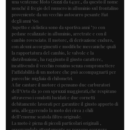
una ventenne Moto Guzzi da 643cc., da questo il nome
nonché il fregio del numero in alluminio sul frontalino
proveniente da un vecchio autocarro pesante Fiat
degli anni ‘60.
Aspetto e ciclistica sono da sportiva anni ’70 con
pedane realizzate in alluminio, arretrate e con il
cambio rovesciato. Il motore, di derivazione enduro,
con alcuni accorgimenti e modifiche meccaniche quali
la rapportatura del cambio, le valvole e la
distribuzione, ha raggiunto il giusto carattere,
incattivendo il vecchio ronzino senza compromettere
l’affidabilità di un motore che può accompagnarti per
parecchie migliaia di chilometri.
A far cantare il motore ci pensano due carburatori
dell’Orto da 30 con spruzzi maggiorati,che respirano
attraverso i condotti lucidati e due cornetti
debitamente lavorati per garantire il giusto apporto di
aria, alleggerendo la moto dei circa 2 chili
dell’enorme scatola filtro originale.
La moto è piena di piccoli particolari originali ,
osservandola attentamente se possono scorgere