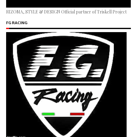
RIZOMA, STYLE & DESIGN Official partner of Triskell Project
FG RACING