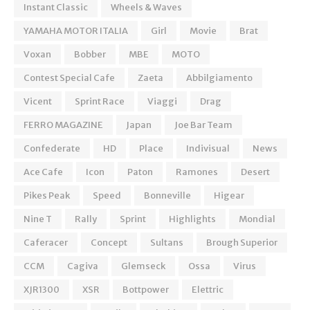
Instant Classic
Wheels & Waves
YAMAHA MOTOR ITALIA
Girl
Movie
Brat
Voxan
Bobber
MBE
MOTO
Contest Special Cafe
Zaeta
Abbilgiamento
Vicent
Sprint Race
Viaggi
Drag
FERRO MAGAZINE
Japan
Joe Bar Team
Confederate
HD
Place
Indivisual
News
Ace Cafe
Icon
Paton
Ramones
Desert
Pikes Peak
Speed
Bonneville
Higear
Nine T
Rally
Sprint
Highlights
Mondial
Caferacer
Concept
Sultans
Brough Superior
CCM
Cagiva
Glemseck
Ossa
Virus
XJR1300
XSR
Bottpower
Elettric