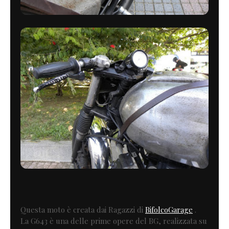
Questa moto è creata dai Ragazzi di
BifolcoGarage
.
La G643 è una delle prime opere del BG, realizzata su