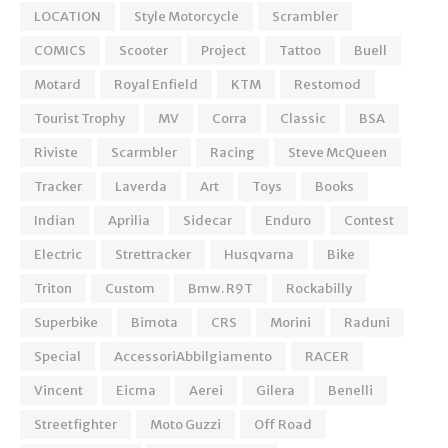
LOCATION
Style Motorcycle
Scrambler
COMICS
Scooter
Project
Tattoo
Buell
Motard
Royal Enfield
KTM
Restomod
Tourist Trophy
MV
Corra
Classic
BSA
Riviste
Scarmbler
Racing
Steve McQueen
Tracker
Laverda
Art
Toys
Books
Indian
Aprilia
Sidecar
Enduro
Contest
Electric
Strettracker
Husqvarna
Bike
Triton
Custom
Bmw. R9T
Rockabilly
Superbike
Bimota
CRS
Morini
Raduni
Special
AccessoriAbbilgiamento
RACER
Vincent
Eicma
Aerei
Gilera
Benelli
Streetfighter
Moto Guzzi
Off Road