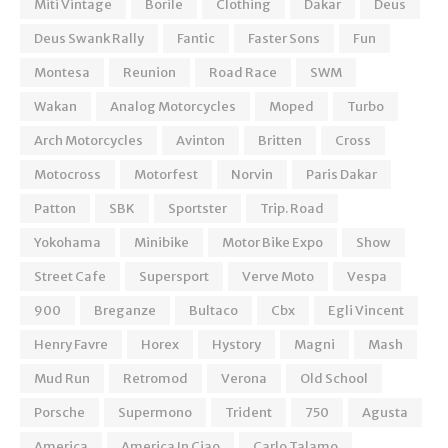
Miti Vintage
Borile
Clothing
Dakar
Deus
Deus Swank Rally
Fantic
Faster Sons
Fun
Montesa
Reunion
Road Race
SWM
Wakan
Analog Motorcycles
Moped
Turbo
Arch Motorcycles
Avinton
Britten
Cross
Motocross
Motorfest
Norvin
Paris Dakar
Patton
SBK
Sportster
Trip. Road
Yokohama
Minibike
Motor Bike Expo
Show
Street Cafe
Supersport
Verve Moto
Vespa
900
Breganze
Bultaco
Cbx
Egli Vincent
Henry Favre
Horex
Hystory
Magni
Mash
Mud Run
Retromod
Verona
Old School
Porsche
Supermono
Trident
750
Agusta
America
America In Ciao
Carlo Talamo