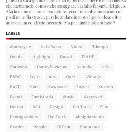
pensiero sarà quello di non cadere, perchè cadere è un'evenienza
che mettiamo in conto e che assaggiare l'asfalto fa parte del gioco.
Alzi la mano chi non è mai caduto...ecco tutti abbiamo lasciato un
po di noi sulla strade, perchè andare in moto è pericoloso oltre
ad avere un equilibrio precario. Ma per quali motivi si cade ?
LABELS
Motorcycle
Cafe Racer
Video
Triumph
Honda
Highlight
Ducati
PIN UP
Curiosità
Harley Davidson
Yamaha
Life
BMW
Style
Arts
Guzzi
Vintage
RACE
Cars
Kawasaki
Suzuki
Kustom
Eventi
Fuoristrada
Music
Accessori
Norton
Miti
Design
Dirt Track
Film
Photographers
Flat Track
Abbigliamento
Reader
People
CB Four
Endurance