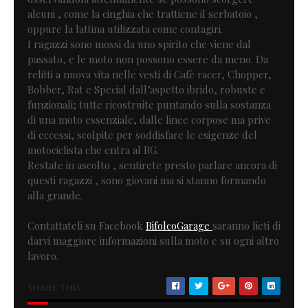
alcuni , come la cinghia che trattiene il serbatoio ,
oppure la lattina utilizzata come contagiri.
I ragazzi sono mossi da uno spirito che viene dal
passato, e le moto non possono essere da meno. Da
relitti a nuova vita nelle vesti di Cafè racer, Chopper,
Bobber, Rat e Special dall’aspetto ibrido, robuste e
funzionali; tutte ricostruite puntando sulla sostanza
di una moto essenziale, dalle linee corpose ma prive
di eccessi, scolpite per soddisfare le esigenze del
motociclista che entra al BG.
Restate in ascolto , sentirete presto parlare ancora di
questi ragazzi , sono giovani ma si stanno formando
alla grande.
Contattateli su Facebook
BifolcoGarage
saranno lieti di
darvi maggiore informazioni sulla moto e su ogni altro
lavoro.
SHARE THIS