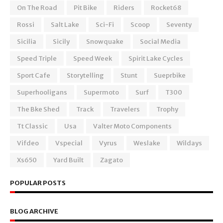
On The Road
Pit Bike
Riders
Rocket68
Rossi
Salt Lake
Sci-Fi
Scoop
Seventy
Sicilia
Sicily
Snowquake
Social Media
Speed Triple
Speed Week
Spirit Lake Cycles
Sport Cafe
Storytelling
Stunt
Sueprbike
Superhooligans
Supermoto
Surf
T300
The Bke Shed
Track
Travelers
Trophy
Tt Classic
Usa
Valter Moto Components
Vifdeo
Vspecial
Vyrus
Weslake
Wildays
Xs650
Yard Built
Zagato
POPULAR POSTS
BLOG ARCHIVE