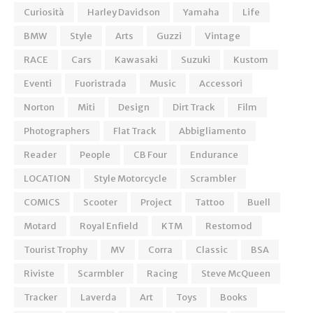
Curiosità
Harley Davidson
Yamaha
Life
BMW
Style
Arts
Guzzi
Vintage
RACE
Cars
Kawasaki
Suzuki
Kustom
Eventi
Fuoristrada
Music
Accessori
Norton
Miti
Design
Dirt Track
Film
Photographers
Flat Track
Abbigliamento
Reader
People
CB Four
Endurance
LOCATION
Style Motorcycle
Scrambler
COMICS
Scooter
Project
Tattoo
Buell
Motard
Royal Enfield
KTM
Restomod
Tourist Trophy
MV
Corra
Classic
BSA
Riviste
Scarmbler
Racing
Steve McQueen
Tracker
Laverda
Art
Toys
Books