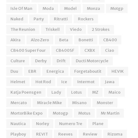
Isle Of Man
Moda
Model
Monza
Motgp
Naked
Party
Ritratti
Rockers
The Reunion
Triskell
Viedo
2 Strokes
Akira
Alzo Zero
Beta
Bonetti
CB400
CB400 Super Four
CB400SF
CXBX
Ciao
Culture
Derby
Drift
Ducti Motorcycle
Duu
EBR
Energica
Forgetaboutit
HEVIK
Helmet
Hot Rod
Ice
Intermot
Jawa
Katja Poensgen
Lady
Lotus
MZ
Maico
Mercato
Miracle Mike
Misano
Monster
MortorBike Expo
Motogp
Motus
Mr Martin
Nautica
Norley
Numero Tre
Plane
Playboy
REVIT
Reeves
Review
Rizoma