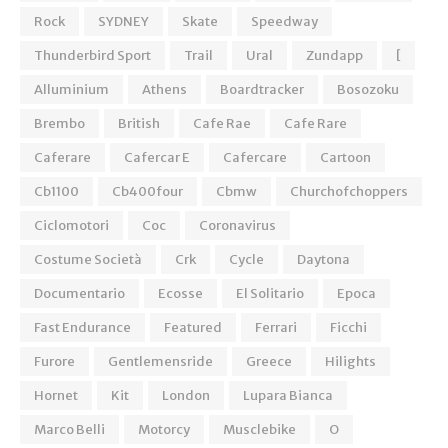
Rock
SYDNEY
Skate
Speedway
Thunderbird Sport
Trail
Ural
Zundapp
[
Alluminium
Athens
Boardtracker
Bosozoku
Brembo
British
Cafe Rae
Cafe Rare
Caferare
Cafercar E
Cafercare
Cartoon
Cb1100
Cb400four
Cbmw
Churchofchoppers
Ciclomotori
Coc
Coronavirus
Costume Società
Crk
Cycle
Daytona
Documentario
Ecosse
El Solitario
Epoca
Fast Endurance
Featured
Ferrari
Ficchi
Furore
Gentlemensride
Greece
Hilights
Hornet
Kit
London
Lupara Bianca
Marco Belli
Motorcy
Musclebike
O