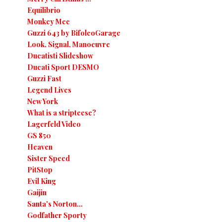
Equilibrio
Monkey Mec
Guzzi 643 by BifolcoGarage
Look, Signal, Manoeuvre
Ducatisti Slideshow
Ducati Sport DESMO
Guzzi Fast
Legend Lives
New York
What is a stripteese?
Lagerfeld Video
GS 850
Heaven
Sister Speed
PitStop
Evil King
Gaijin
Santa's Norton...
Godfather Sporty