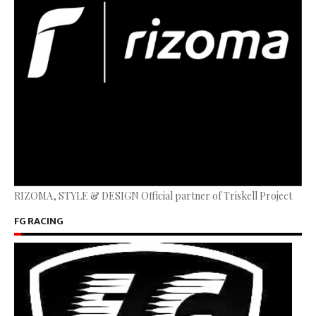
RIZOMA, STYLE & DESIGN Official partner of Triskell Project
FG RACING