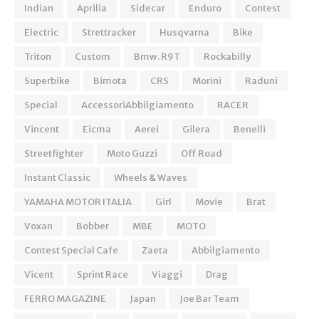
Indian
Aprilia
Sidecar
Enduro
Contest
Electric
Strettracker
Husqvarna
Bike
Triton
Custom
Bmw. R9T
Rockabilly
Superbike
Bimota
CRS
Morini
Raduni
Special
AccessoriAbbilgiamento
RACER
Vincent
Eicma
Aerei
Gilera
Benelli
Streetfighter
Moto Guzzi
Off Road
Instant Classic
Wheels & Waves
YAMAHA MOTOR ITALIA
Girl
Movie
Brat
Voxan
Bobber
MBE
MOTO
Contest Special Cafe
Zaeta
Abbilgiamento
Vicent
Sprint Race
Viaggi
Drag
FERRO MAGAZINE
Japan
Joe Bar Team