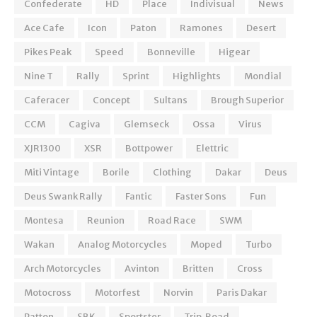
Confederate
HD
Place
Indivisual
News
Ace Cafe
Icon
Paton
Ramones
Desert
Pikes Peak
Speed
Bonneville
Higear
Nine T
Rally
Sprint
Highlights
Mondial
Caferacer
Concept
Sultans
Brough Superior
CCM
Cagiva
Glemseck
Ossa
Virus
XJR1300
XSR
Bottpower
Elettric
Miti Vintage
Borile
Clothing
Dakar
Deus
Deus Swank Rally
Fantic
Faster Sons
Fun
Montesa
Reunion
Road Race
SWM
Wakan
Analog Motorcycles
Moped
Turbo
Arch Motorcycles
Avinton
Britten
Cross
Motocross
Motorfest
Norvin
Paris Dakar
Patton
SBK
Sportster
Trip. Road