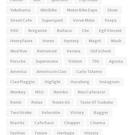
Yokohama
Minibike
Motor Bike Expo
Show
Street Cafe
Supersport
Verve Moto
Vespa
900
Breganze
Bultaco
Cbx
Egli Vincent
Henry Favre
Horex
Hystory
Magni
Mash
Mud Run
Retromod
Verona
Old School
Porsche
Supermono
Trident
750
Agusta
America
America In Ciao
Carlo Talamo
Ciao Piaggio
Higlight
Husaberg
Instagram
Monkey
NSU
Nembo
Neo Caferacer
Ronin
Rotax
Route 66
Taste Of Tsukuba
Two Stroke
Velocette
Victory
Bagger
Biarritz
Cafe Race
Chopper
Cinema
Fashion
Future
Heritage
History