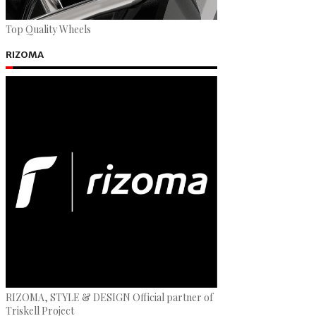
Top Quality Wheels
RIZOMA
RIZOMA, STYLE & DESIGN Official partner of
Triskell Project