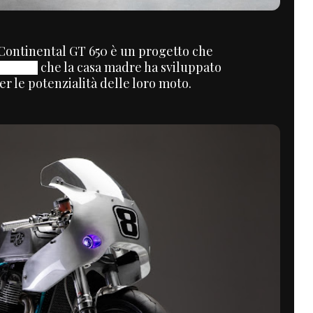
d Continental GT 650 è un progetto che
che la casa madre ha sviluppato
stom un
er le potenzialità delle loro moto.