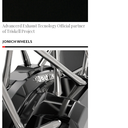
Advancerd Exhaust Tecnology Official partner
of Triskell Project
JONICH WHEELS