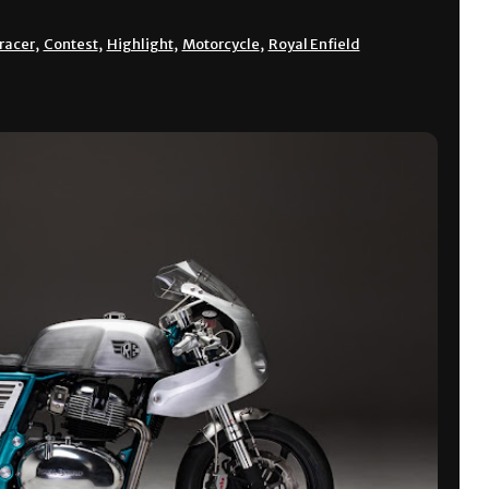
racer
,
Contest
,
Highlight
,
Motorcycle
,
Royal Enfield