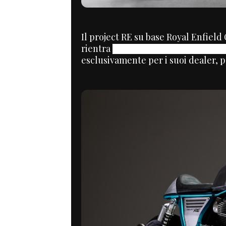
Il project RE su base Royal Enfiel
rientra
Busted Knuckles Build-Off
cu
esclusivamente per i suoi dealer, p