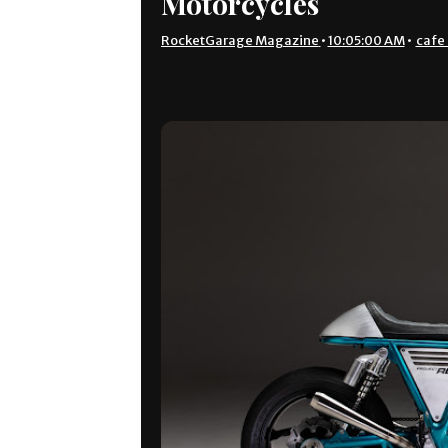
Motorcycles
RocketGarage Magazine
•
10:05:00 AM
•
cafe 