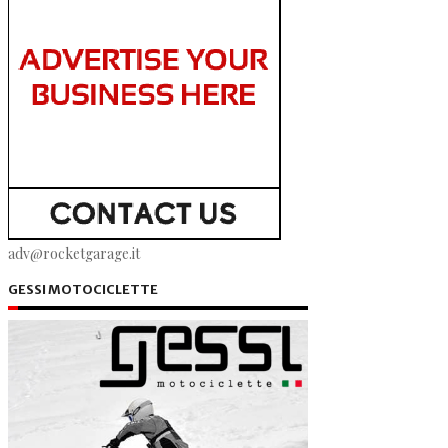
adv@rocketgarage.it
GESSI MOTOCICLETTE