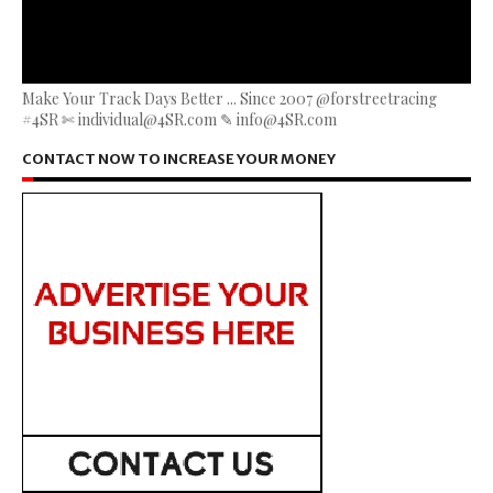
Make Your Track Days Better ... Since 2007 @forstreetracing
#4SR ✄ individual@4SR.com ✎ info@4SR.com
CONTACT NOW TO INCREASE YOUR MONEY