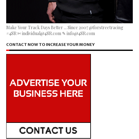
Make Your Track Days Better ... Since 2007 @forstreetracing
#4SR ✄ individual@4SR.com ✎ info@4SR.com
CONTACT NOW TO INCREASE YOUR MONEY