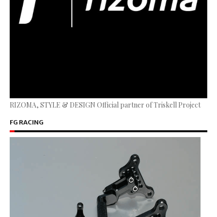
RIZOMA, STYLE & DESIGN Official partner of Triskell Project
FG RACING