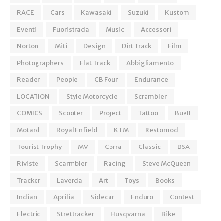
RACE
Cars
Kawasaki
Suzuki
Kustom
Eventi
Fuoristrada
Music
Accessori
Norton
Miti
Design
Dirt Track
Film
Photographers
Flat Track
Abbigliamento
Reader
People
CB Four
Endurance
LOCATION
Style Motorcycle
Scrambler
COMICS
Scooter
Project
Tattoo
Buell
Motard
Royal Enfield
KTM
Restomod
Tourist Trophy
MV
Corra
Classic
BSA
Riviste
Scarmbler
Racing
Steve McQueen
Tracker
Laverda
Art
Toys
Books
Indian
Aprilia
Sidecar
Enduro
Contest
Electric
Strettracker
Husqvarna
Bike