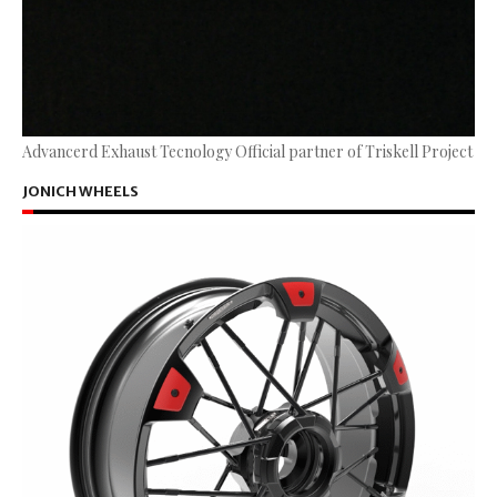
Advancerd Exhaust Tecnology Official partner of Triskell Project
JONICH WHEELS