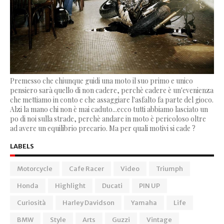
Premesso che chiunque guidi una moto il suo primo e unico
pensiero sarà quello di non cadere, perchè cadere è un'evenienza
che mettiamo in conto e che assaggiare l'asfalto fa parte del gioco.
Alzi la mano chi non è mai caduto...ecco tutti abbiamo lasciato un
po di noi sulla strade, perchè andare in moto è pericoloso oltre
ad avere un equilibrio precario. Ma per quali motivi si cade ?
LABELS
Motorcycle
Cafe Racer
Video
Triumph
Honda
Highlight
Ducati
PIN UP
Curiosità
Harley Davidson
Yamaha
Life
BMW
Style
Arts
Guzzi
Vintage