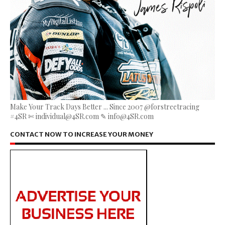
Make Your Track Days Better ... Since 2007 @forstreetracing
#4SR ✄ individual@4SR.com ✎ info@4SR.com
CONTACT NOW TO INCREASE YOUR MONEY