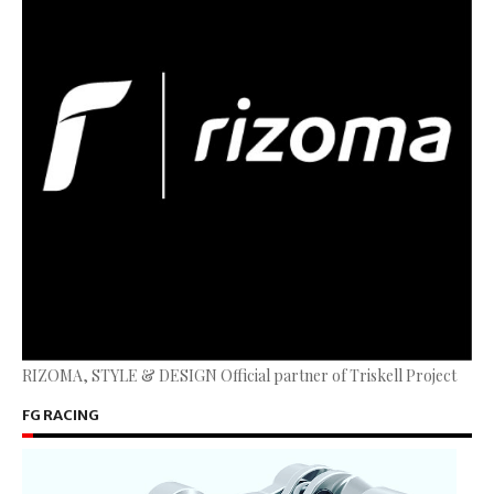
RIZOMA, STYLE & DESIGN Official partner of Triskell Project
FG RACING