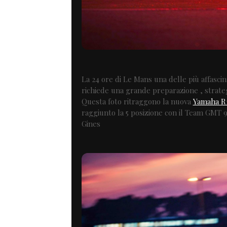
La 24 ore di Le Mans una delle più affasci
richiede una grande preparazione , strategia
Questa foto ritraggono la nuova
Yamaha R
raggiunto la 5 posizione con il Team GMT 9
Gines