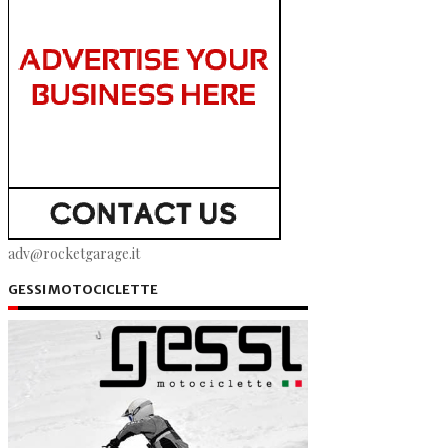
adv@rocketgarage.it
GESSI MOTOCICLETTE