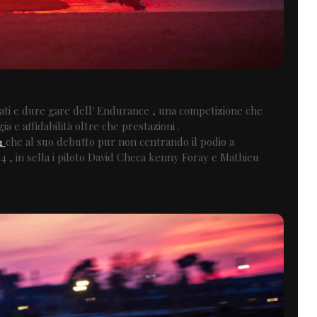
nati e dure gare dell' Endurance , una competizione che
 e affidabilità oltre che prestazioni .
1
che al suo debutto pur non centrando il podio a
4 , in sella i piloto David Checa kenny Foray e Mathieu