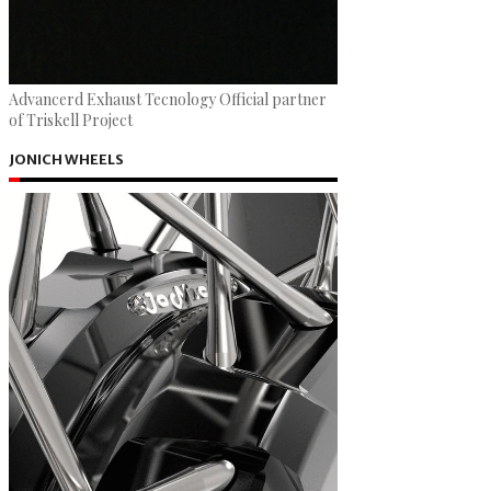
Advancerd Exhaust Tecnology Official partner
of Triskell Project
JONICH WHEELS