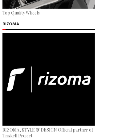
Top Quality Wheels
RIZOMA
RIZOMA, STYLE & DESIGN Official partner of
Triskell Project