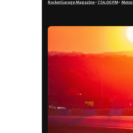
RocketGarage Magazine
•
7:54:00 PM
•
Motor