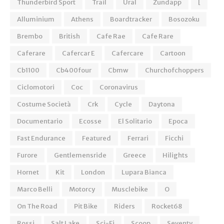
Thunderbird Sport
Trail
Ural
Zundapp
[
Alluminium
Athens
Boardtracker
Bosozoku
Brembo
British
Cafe Rae
Cafe Rare
Caferare
Cafercar E
Cafercare
Cartoon
Cb1100
Cb400four
Cbmw
Churchofchoppers
Ciclomotori
Coc
Coronavirus
Costume Società
Crk
Cycle
Daytona
Documentario
Ecosse
El Solitario
Epoca
Fast Endurance
Featured
Ferrari
Ficchi
Furore
Gentlemensride
Greece
Hilights
Hornet
Kit
London
Lupara Bianca
Marco Belli
Motorcy
Musclebike
O
On The Road
Pit Bike
Riders
Rocket68
Rossi
Salt Lake
Sci-Fi
Scoop
Seventy