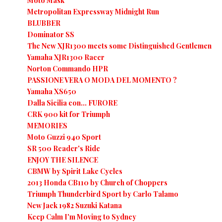
Moto Mask
Metropolitan Expressway Midnight Run
BLUBBER
Dominator SS
The New XJR1300 meets some Distinguished Gentlemen
Yamaha XJR‬1300 ‪Racer‬
Norton Commando HPR
PASSIONE VERA O MODA DEL MOMENTO ?
Yamaha XS650
Dalla Sicilia con... FURORE
CRK 900 kit for Triumph
MEMORIES
Moto Guzzi 940 Sport
SR 500 Reader's Ride
ENJOY THE SILENCE
CBMW by Spirit Lake Cycles
2013 Honda CB110 by Church of Choppers
Triumph Thunderbird Sport by Carlo Talamo
New Jack 1982 Suzuki Katana
Keep Calm I'm Moving to Sydney