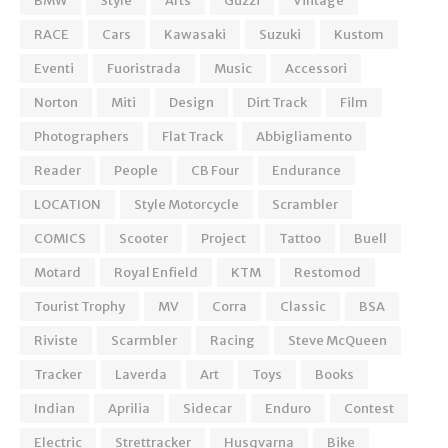
BMW
Style
Arts
Guzzi
Vintage
RACE
Cars
Kawasaki
Suzuki
Kustom
Eventi
Fuoristrada
Music
Accessori
Norton
Miti
Design
Dirt Track
Film
Photographers
Flat Track
Abbigliamento
Reader
People
CB Four
Endurance
LOCATION
Style Motorcycle
Scrambler
COMICS
Scooter
Project
Tattoo
Buell
Motard
Royal Enfield
KTM
Restomod
Tourist Trophy
MV
Corra
Classic
BSA
Riviste
Scarmbler
Racing
Steve McQueen
Tracker
Laverda
Art
Toys
Books
Indian
Aprilia
Sidecar
Enduro
Contest
Electric
Strettracker
Husqvarna
Bike