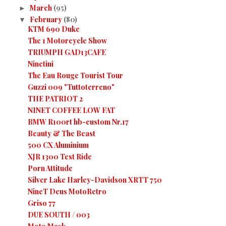
March
(95)
►
February
(80)
▼
KTM 690 Duke
The 1 Motorcycle Show
TRIUMPH GAD13CAFE
Ninetini
The Eau Rouge Tourist Tour
Guzzi 009 "Tuttoterreno"
THE PATRIOT 2
NINET COFFEE LOW FAT
BMW R100rt hb-custom Nr.17
Beauty & The Beast
500 CX Aluminium
XJR 1300 Test Ride
Porn Attitude
Silver Lake Harley-Davidson XRTT 750
NineT Deus MotoRetro
Griso 77
DUE SOUTH / 003