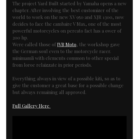
The project Yard Built started by Yamaha opens a new
chapter. After involving the best customizer of the
world to work on the new XV 950 and XJR 1300, now
decides to face the cambaire V Max, one of the most
powerful motorcycles on percato fact has a ower of
200 hp.
Were called those of
JVB Moto
, the workshop gave
the German soul even to the motorcycle racer.
minimamli with elements common to other special
from loroe relaizzate in prior periods.
Everything always in view of a possible kiti, so as to
give the customer a great base for a possible change
but always remaining all approved.
Full Gallery Here