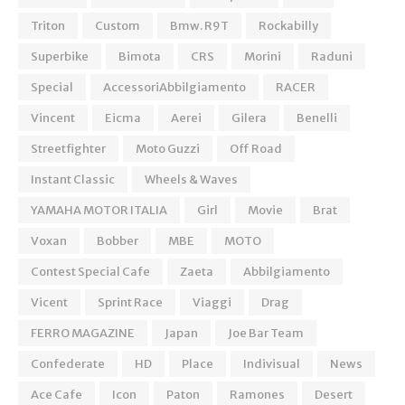
Triton
Custom
Bmw. R9T
Rockabilly
Superbike
Bimota
CRS
Morini
Raduni
Special
AccessoriAbbilgiamento
RACER
Vincent
Eicma
Aerei
Gilera
Benelli
Streetfighter
Moto Guzzi
Off Road
Instant Classic
Wheels & Waves
YAMAHA MOTOR ITALIA
Girl
Movie
Brat
Voxan
Bobber
MBE
MOTO
Contest Special Cafe
Zaeta
Abbilgiamento
Vicent
Sprint Race
Viaggi
Drag
FERRO MAGAZINE
Japan
Joe Bar Team
Confederate
HD
Place
Indivisual
News
Ace Cafe
Icon
Paton
Ramones
Desert