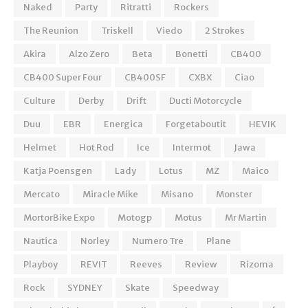
Naked
Party
Ritratti
Rockers
The Reunion
Triskell
Viedo
2 Strokes
Akira
Alzo Zero
Beta
Bonetti
CB400
CB400 Super Four
CB400SF
CXBX
Ciao
Culture
Derby
Drift
Ducti Motorcycle
Duu
EBR
Energica
Forgetaboutit
HEVIK
Helmet
Hot Rod
Ice
Intermot
Jawa
Katja Poensgen
Lady
Lotus
MZ
Maico
Mercato
Miracle Mike
Misano
Monster
MortorBike Expo
Motogp
Motus
Mr Martin
Nautica
Norley
Numero Tre
Plane
Playboy
REVIT
Reeves
Review
Rizoma
Rock
SYDNEY
Skate
Speedway