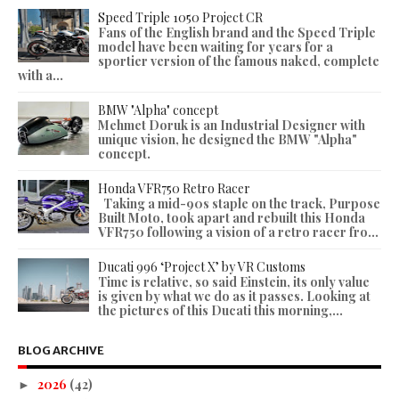
Speed Triple 1050 Project CR
Fans of the English brand and the Speed Triple
model have been waiting for years for a
sportier version of the famous naked, complete
with a...
BMW "Alpha" concept
Mehmet Doruk is an Industrial Designer with
unique vision, he designed the BMW "Alpha"
concept.
Honda VFR750 Retro Racer
Taking a mid-90s staple on the track, Purpose
Built Moto, took apart and rebuilt this Honda
VFR750 following a vision of a retro racer fro...
Ducati 996 ‘Project X’ by VR Customs
Time is relative, so said Einstein, its only value
is given by what we do as it passes. Looking at
the pictures of this Ducati this morning,...
BLOG ARCHIVE
2026
(42)
►