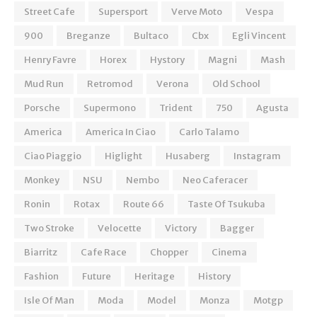
Street Cafe
Supersport
Verve Moto
Vespa
900
Breganze
Bultaco
Cbx
Egli Vincent
Henry Favre
Horex
Hystory
Magni
Mash
Mud Run
Retromod
Verona
Old School
Porsche
Supermono
Trident
750
Agusta
America
America In Ciao
Carlo Talamo
Ciao Piaggio
Higlight
Husaberg
Instagram
Monkey
NSU
Nembo
Neo Caferacer
Ronin
Rotax
Route 66
Taste Of Tsukuba
Two Stroke
Velocette
Victory
Bagger
Biarritz
Cafe Race
Chopper
Cinema
Fashion
Future
Heritage
History
Isle Of Man
Moda
Model
Monza
Motgp