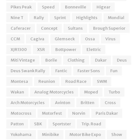
Pikes Peak
Speed
Bonneville
Higear
Nine T
Rally
Sprint
Highlights
Mondial
Caferacer
Concept
Sultans
Brough Superior
CCM
Cagiva
Glemseck
Ossa
Virus
XJR1300
XSR
Bottpower
Elettric
Miti Vintage
Borile
Clothing
Dakar
Deus
Deus Swank Rally
Fantic
Faster Sons
Fun
Montesa
Reunion
Road Race
SWM
Wakan
Analog Motorcycles
Moped
Turbo
Arch Motorcycles
Avinton
Britten
Cross
Motocross
Motorfest
Norvin
Paris Dakar
Patton
SBK
Sportster
Trip. Road
Yokohama
Minibike
Motor Bike Expo
Show