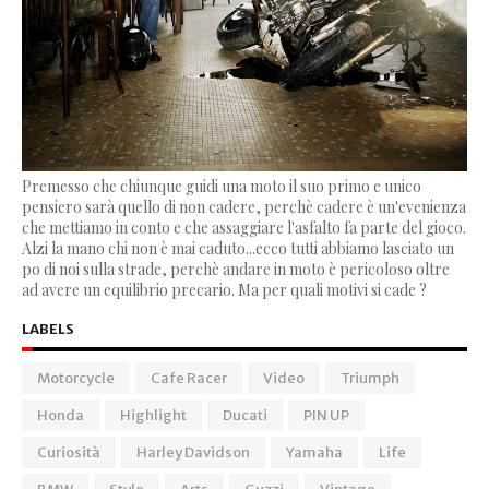
Premesso che chiunque guidi una moto il suo primo e unico
pensiero sarà quello di non cadere, perchè cadere è un'evenienza
che mettiamo in conto e che assaggiare l'asfalto fa parte del gioco.
Alzi la mano chi non è mai caduto...ecco tutti abbiamo lasciato un
po di noi sulla strade, perchè andare in moto è pericoloso oltre
ad avere un equilibrio precario. Ma per quali motivi si cade ?
LABELS
Motorcycle
Cafe Racer
Video
Triumph
Honda
Highlight
Ducati
PIN UP
Curiosità
Harley Davidson
Yamaha
Life