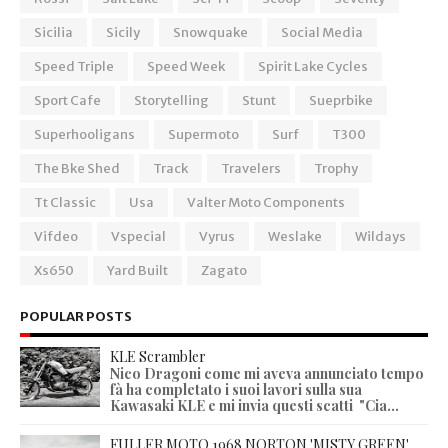
Sicilia
Sicily
Snowquake
Social Media
Speed Triple
Speed Week
Spirit Lake Cycles
Sport Cafe
Storytelling
Stunt
Sueprbike
Superhooligans
Supermoto
Surf
T300
The Bke Shed
Track
Travelers
Trophy
Tt Classic
Usa
Valter Moto Components
Vifdeo
Vspecial
Vyrus
Weslake
Wildays
Xs650
Yard Built
Zagato
POPULAR POSTS
KLE Scrambler
Nico Dragoni come mi aveva annunciato tempo
fà ha completato i suoi lavori sulla sua
Kawasaki KLE e mi invia questi scatti "Cia...
FULLER MOTO 1968 NORTON 'MISTY GREEN'