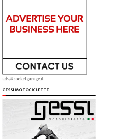
adv@rocketgarage.it
GESSI MOTOCICLETTE