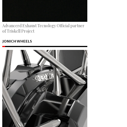
Advancerd Exhaust Tecnology Official partner
of Triskell Project
JONICH WHEELS