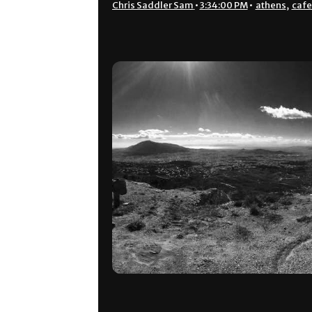
Chris Saddler Sam
•
3:34:00 PM
•
athens
,
cafe