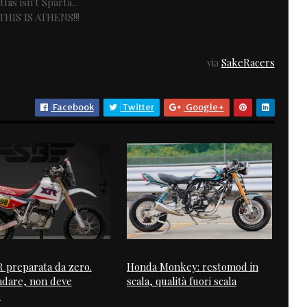
this isn't Sparta...
THIS IS ATHENS!!!
via
SakeRacers
Facebook
Twitter
Google+
 preparata da zero.
Honda Monkey: restomod in
ndare, non deve
scala, qualità fuori scala
.