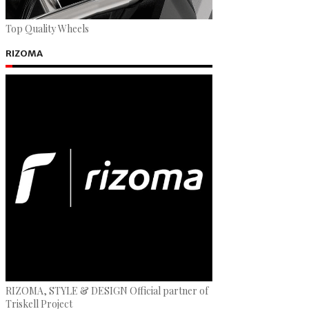
Top Quality Wheels
RIZOMA
RIZOMA, STYLE & DESIGN Official partner of
Triskell Project