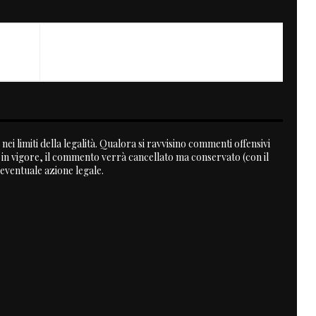
NEXT
SR 500 Reader's Ride
nei limiti della legalità. Qualora si ravvisino commenti offensivi
a in vigore, il commento verrà cancellato ma conservato (con il
 eventuale azione legale.