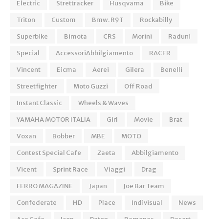
Electric
Strettracker
Husqvarna
Bike
Triton
Custom
Bmw. R9T
Rockabilly
Superbike
Bimota
CRS
Morini
Raduni
Special
AccessoriAbbilgiamento
RACER
Vincent
Eicma
Aerei
Gilera
Benelli
Streetfighter
Moto Guzzi
Off Road
Instant Classic
Wheels & Waves
YAMAHA MOTOR ITALIA
Girl
Movie
Brat
Voxan
Bobber
MBE
MOTO
Contest Special Cafe
Zaeta
Abbilgiamento
Vicent
Sprint Race
Viaggi
Drag
FERRO MAGAZINE
Japan
Joe Bar Team
Confederate
HD
Place
Indivisual
News