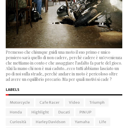
Premesso che chiunque guidi una moto il suo primo e unico
pensiero sarà quello di non cadere, perchè cadere è un'evenienza
che mettiamo in conto e che assaggiare l'asfalto fa parte del gioco.
Alzi la mano chi non è mai caduto...ecco tutti abbiamo lasciato un
po di noi sulla strade, perchè andare in moto è pericoloso oltre
ad avere un equilibrio precario. Ma per quali motivi si cade ?
LABELS
Motorcycle
Cafe Racer
Video
Triumph
Honda
Highlight
Ducati
PIN UP
Curiosità
Harley Davidson
Yamaha
Life