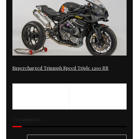
Supercharged Triumph Speed Triple 1200 RR
PREVIOUS
NEXT
Root Radicals -Rancid
Brutale Magni
2 COMMENTS