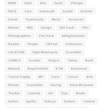
BMW
Style
Arts
Guzzi
Vintage
RACE
Cars
Kawasaki
Suzuki
Kustom
Eventi
Fuoristrada
Music
Accessori
Norton
Miti
Design
Dirt Track
Film
Photographers
Flat Track
Abbigliamento
Reader
People
CB Four
Endurance
LOCATION
Style Motorcycle
Scrambler
COMICS
Scooter
Project
Tattoo
Buell
Motard
Royal Enfield
KTM
Restomod
Tourist Trophy
MV
Corra
Classic
BSA
Riviste
Scarmbler
Racing
Steve McQueen
Tracker
Laverda
Art
Toys
Books
Indian
Aprilia
Sidecar
Enduro
Contest