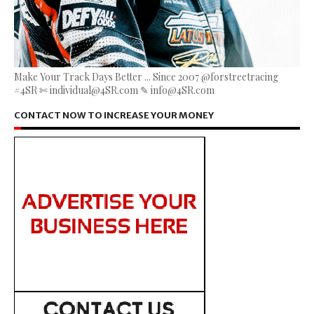
Make Your Track Days Better ... Since 2007 @forstreetracing
#4SR ✄ individual@4SR.com ✎ info@4SR.com
CONTACT NOW TO INCREASE YOUR MONEY