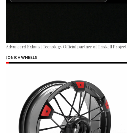
Advancerd Exhaust Tecnology Official partner of Triskell Project
JONICH WHEELS