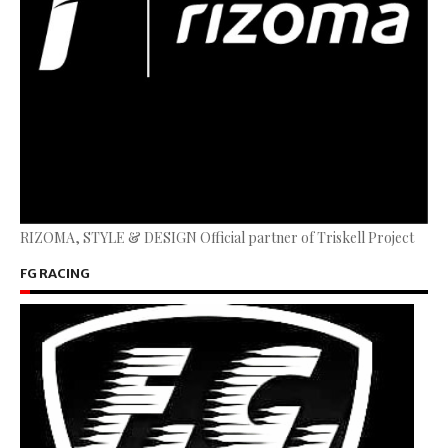
RIZOMA, STYLE & DESIGN Official partner of Triskell Project
FG RACING