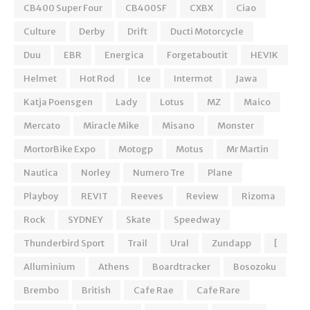
CB400 Super Four
CB400SF
CXBX
Ciao
Culture
Derby
Drift
Ducti Motorcycle
Duu
EBR
Energica
Forgetaboutit
HEVIK
Helmet
Hot Rod
Ice
Intermot
Jawa
Katja Poensgen
Lady
Lotus
MZ
Maico
Mercato
Miracle Mike
Misano
Monster
MortorBike Expo
Motogp
Motus
Mr Martin
Nautica
Norley
Numero Tre
Plane
Playboy
REVIT
Reeves
Review
Rizoma
Rock
SYDNEY
Skate
Speedway
Thunderbird Sport
Trail
Ural
Zundapp
[
Alluminium
Athens
Boardtracker
Bosozoku
Brembo
British
Cafe Rae
Cafe Rare