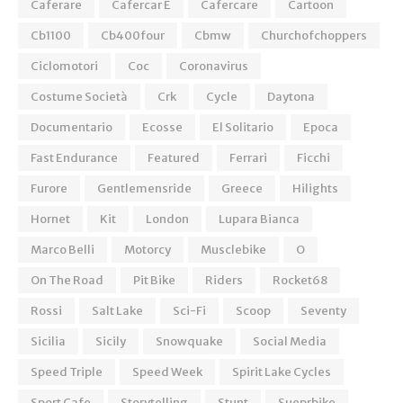
Caferare
Cafercar E
Cafercare
Cartoon
Cb1100
Cb400four
Cbmw
Churchofchoppers
Ciclomotori
Coc
Coronavirus
Costume Società
Crk
Cycle
Daytona
Documentario
Ecosse
El Solitario
Epoca
Fast Endurance
Featured
Ferrari
Ficchi
Furore
Gentlemensride
Greece
Hilights
Hornet
Kit
London
Lupara Bianca
Marco Belli
Motorcy
Musclebike
O
On The Road
Pit Bike
Riders
Rocket68
Rossi
Salt Lake
Sci-Fi
Scoop
Seventy
Sicilia
Sicily
Snowquake
Social Media
Speed Triple
Speed Week
Spirit Lake Cycles
Sport Cafe
Storytelling
Stunt
Sueprbike