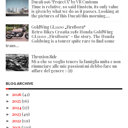
Ducati 996 ‘Project X’ by VR Customs
Time is relative, so said Einstein, its only value
is given by what we do as it passes. Looking at
the pictures of this Ducati this morning,...
GoldWing GL1100 „Firstborn“
Retro Bikes Croatia 1981 Honda GoldWing
GL1100 „Firstborn“ – the story. The Honda
Goldwing is a tourer quite rare to find some
trans...
Thruxton Side
Mi a che se voglio tenere la famiglia unita e non
rinunciare alle mie passioni mi debbo fare un
affare del genere :-)))
BLOG ARCHIVE
2026
(42)
►
2025
(16)
►
2024
(27)
►
2023
(49)
►
2022
(121)
►
2021
(230)
►