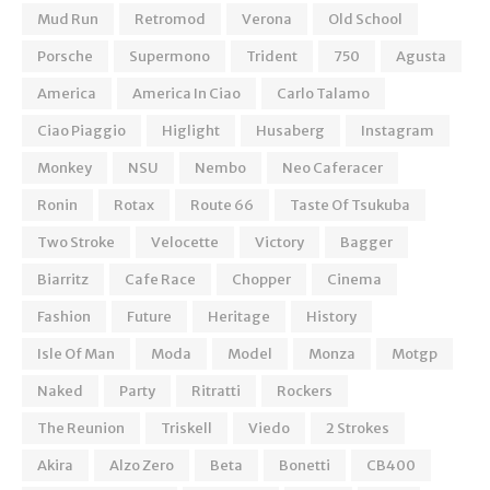
Mud Run
Retromod
Verona
Old School
Porsche
Supermono
Trident
750
Agusta
America
America In Ciao
Carlo Talamo
Ciao Piaggio
Higlight
Husaberg
Instagram
Monkey
NSU
Nembo
Neo Caferacer
Ronin
Rotax
Route 66
Taste Of Tsukuba
Two Stroke
Velocette
Victory
Bagger
Biarritz
Cafe Race
Chopper
Cinema
Fashion
Future
Heritage
History
Isle Of Man
Moda
Model
Monza
Motgp
Naked
Party
Ritratti
Rockers
The Reunion
Triskell
Viedo
2 Strokes
Akira
Alzo Zero
Beta
Bonetti
CB400