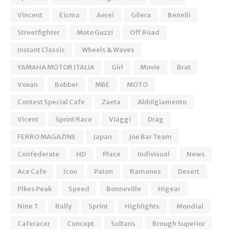
Vincent
Eicma
Aerei
Gilera
Benelli
Streetfighter
Moto Guzzi
Off Road
Instant Classic
Wheels & Waves
YAMAHA MOTOR ITALIA
Girl
Movie
Brat
Voxan
Bobber
MBE
MOTO
Contest Special Cafe
Zaeta
Abbilgiamento
Vicent
Sprint Race
Viaggi
Drag
FERRO MAGAZINE
Japan
Joe Bar Team
Confederate
HD
Place
Indivisual
News
Ace Cafe
Icon
Paton
Ramones
Desert
Pikes Peak
Speed
Bonneville
Higear
Nine T
Rally
Sprint
Highlights
Mondial
Caferacer
Concept
Sultans
Brough Superior