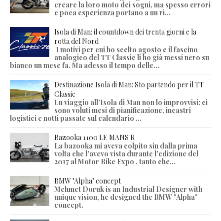
creare la loro moto dei sogni, ma spesso errori
e poca esperienza portano a un ri...
Isola di Man: il countdown dei trenta giorni e la
rotta del Nord
I motivi per cui ho scelto agosto e il fascino
analogico del TT Classic li ho già messi nero su
bianco un mese fa. Ma adesso il tempo delle...
Destinazione Isola di Man: Sto partendo per il TT
Classic
Un viaggio all'Isola di Man non lo improvvisi: ci
sono voluti mesi di pianificazione, incastri
logistici e notti passate sul calendario ...
Bazooka 1100 LE MANS R
La bazooka mi aveva colpito sin dalla prima
volta che l'avevo vista durante l'edizione del
2017 al Motor Bike Expo , tanto che...
BMW "Alpha" concept
Mehmet Doruk is an Industrial Designer with
unique vision, he designed the BMW "Alpha"
concept.