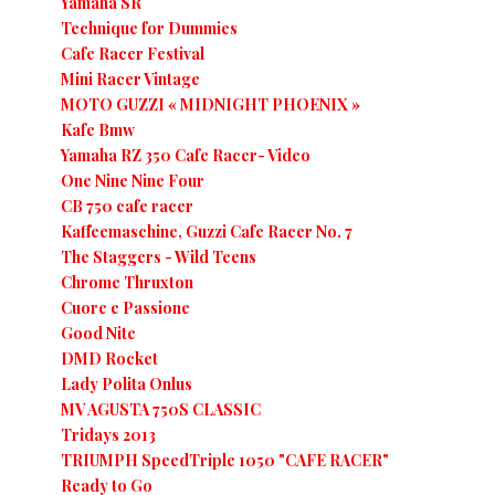
Yamaha SR
Technique for Dummies
Cafe Racer Festival
Mini Racer Vintage
MOTO GUZZI « MIDNIGHT PHOENIX »
Kafe Bmw
Yamaha RZ 350 Cafe Racer- Video
One Nine Nine Four
CB 750 cafe racer
Kaffeemaschine, Guzzi Cafe Racer No. 7
The Staggers - Wild Teens
Chrome Thruxton
Cuore e Passione
Good Nite
DMD Rocket
Lady Polita Onlus
MV AGUSTA 750S CLASSIC
Tridays 2013
TRIUMPH SpeedTriple 1050 "CAFE RACER"
Ready to Go