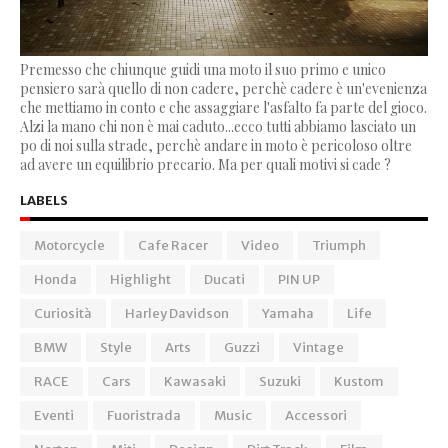
Premesso che chiunque guidi una moto il suo primo e unico
pensiero sarà quello di non cadere, perchè cadere è un'evenienza
che mettiamo in conto e che assaggiare l'asfalto fa parte del gioco.
Alzi la mano chi non è mai caduto...ecco tutti abbiamo lasciato un
po di noi sulla strade, perchè andare in moto è pericoloso oltre
ad avere un equilibrio precario. Ma per quali motivi si cade ?
LABELS
Motorcycle
Cafe Racer
Video
Triumph
Honda
Highlight
Ducati
PIN UP
Curiosità
Harley Davidson
Yamaha
Life
BMW
Style
Arts
Guzzi
Vintage
RACE
Cars
Kawasaki
Suzuki
Kustom
Eventi
Fuoristrada
Music
Accessori