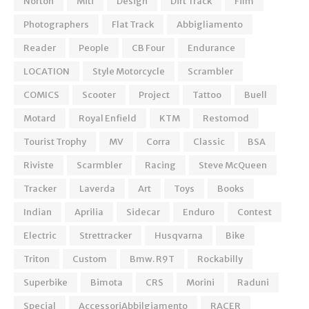
Norton
Miti
Design
Dirt Track
Film
Photographers
Flat Track
Abbigliamento
Reader
People
CB Four
Endurance
LOCATION
Style Motorcycle
Scrambler
COMICS
Scooter
Project
Tattoo
Buell
Motard
Royal Enfield
KTM
Restomod
Tourist Trophy
MV
Corra
Classic
BSA
Riviste
Scarmbler
Racing
Steve McQueen
Tracker
Laverda
Art
Toys
Books
Indian
Aprilia
Sidecar
Enduro
Contest
Electric
Strettracker
Husqvarna
Bike
Triton
Custom
Bmw. R9T
Rockabilly
Superbike
Bimota
CRS
Morini
Raduni
Special
AccessoriAbbilgiamento
RACER