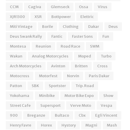
CCM
Cagiva
Glemseck
Ossa
Virus
XJR1300
XSR
Bottpower
Elettric
Miti Vintage
Borile
Clothing
Dakar
Deus
Deus Swank Rally
Fantic
Faster Sons
Fun
Montesa
Reunion
Road Race
SWM
Wakan
Analog Motorcycles
Moped
Turbo
Arch Motorcycles
Avinton
Britten
Cross
Motocross
Motorfest
Norvin
Paris Dakar
Patton
SBK
Sportster
Trip. Road
Yokohama
Minibike
Motor Bike Expo
Show
Street Cafe
Supersport
Verve Moto
Vespa
900
Breganze
Bultaco
Cbx
Egli Vincent
Henry Favre
Horex
Hystory
Magni
Mash