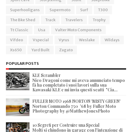
Superhooligans
Supermoto
Surf
T300
The Bke Shed
Track
Travelers
Trophy
Tt Classic
Usa
Valter Moto Components
Vifdeo
Vspecial
Vyrus
Weslake
Wildays
Xs650
Yard Built
Zagato
POPULAR POSTS
KLE Scrambler
Nico Dragoni come mi aveva annunciato tempo
fà ha completato i suoi lavori sulla sua
Kawasaki KLE e mi invia questi scatti "Cia...
FULLER MOTO 1968 NORTON 'MISTY GREEN'
Norton Commando 750 '68 by Fuller Moto
Photography by @MatthewJonesPhoto
10 Segreti per Costruire una Special
Molti si chiudono in garage con l'intenzione di