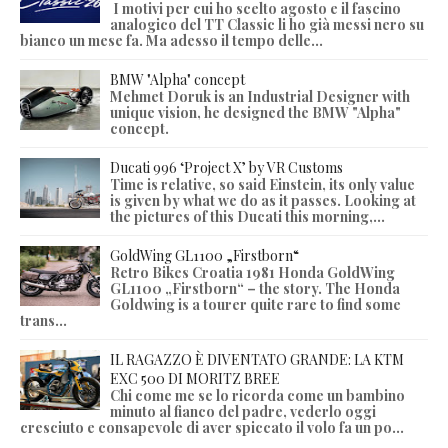
I motivi per cui ho scelto agosto e il fascino
analogico del TT Classic li ho già messi nero su
bianco un mese fa. Ma adesso il tempo delle...
BMW "Alpha" concept
Mehmet Doruk is an Industrial Designer with
unique vision, he designed the BMW "Alpha"
concept.
Ducati 996 ‘Project X’ by VR Customs
Time is relative, so said Einstein, its only value
is given by what we do as it passes. Looking at
the pictures of this Ducati this morning,...
GoldWing GL1100 „Firstborn“
Retro Bikes Croatia 1981 Honda GoldWing
GL1100 „Firstborn“ – the story. The Honda
Goldwing is a tourer quite rare to find some
trans...
IL RAGAZZO È DIVENTATO GRANDE: LA KTM
EXC 500 DI MORITZ BREE
Chi come me se lo ricorda come un bambino
minuto al fianco del padre, vederlo oggi
cresciuto e consapevole di aver spiccato il volo fa un po...