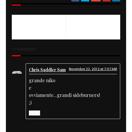
1 COMMENT
Chris Saddler Sam
November 22, 2012 at 7:07 AM
grande niko
e
ovviamente...grandi sideburners!
;)
Reply