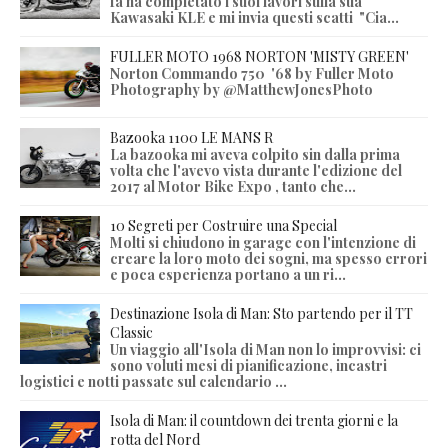
fà ha completato i suoi lavori sulla sua
Kawasaki KLE e mi invia questi scatti "Cia...
FULLER MOTO 1968 NORTON 'MISTY GREEN'
Norton Commando 750 '68 by Fuller Moto
Photography by @MatthewJonesPhoto
Bazooka 1100 LE MANS R
La bazooka mi aveva colpito sin dalla prima
volta che l'avevo vista durante l'edizione del
2017 al Motor Bike Expo , tanto che...
10 Segreti per Costruire una Special
Molti si chiudono in garage con l'intenzione di
creare la loro moto dei sogni, ma spesso errori
e poca esperienza portano a un ri...
Destinazione Isola di Man: Sto partendo per il TT
Classic
Un viaggio all'Isola di Man non lo improvvisi: ci
sono voluti mesi di pianificazione, incastri
logistici e notti passate sul calendario ...
Isola di Man: il countdown dei trenta giorni e la
rotta del Nord