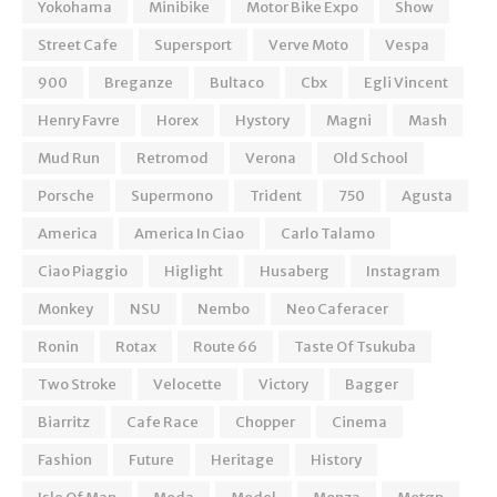
Yokohama
Minibike
Motor Bike Expo
Show
Street Cafe
Supersport
Verve Moto
Vespa
900
Breganze
Bultaco
Cbx
Egli Vincent
Henry Favre
Horex
Hystory
Magni
Mash
Mud Run
Retromod
Verona
Old School
Porsche
Supermono
Trident
750
Agusta
America
America In Ciao
Carlo Talamo
Ciao Piaggio
Higlight
Husaberg
Instagram
Monkey
NSU
Nembo
Neo Caferacer
Ronin
Rotax
Route 66
Taste Of Tsukuba
Two Stroke
Velocette
Victory
Bagger
Biarritz
Cafe Race
Chopper
Cinema
Fashion
Future
Heritage
History