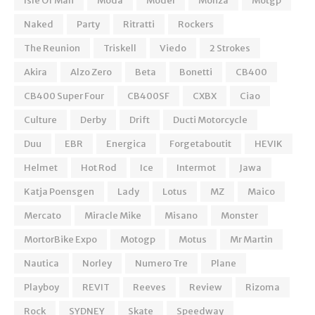
Isle Of Man
Moda
Model
Monza
Motgp
Naked
Party
Ritratti
Rockers
The Reunion
Triskell
Viedo
2 Strokes
Akira
Alzo Zero
Beta
Bonetti
CB400
CB400 Super Four
CB400SF
CXBX
Ciao
Culture
Derby
Drift
Ducti Motorcycle
Duu
EBR
Energica
Forgetaboutit
HEVIK
Helmet
Hot Rod
Ice
Intermot
Jawa
Katja Poensgen
Lady
Lotus
MZ
Maico
Mercato
Miracle Mike
Misano
Monster
MortorBike Expo
Motogp
Motus
Mr Martin
Nautica
Norley
Numero Tre
Plane
Playboy
REVIT
Reeves
Review
Rizoma
Rock
SYDNEY
Skate
Speedway