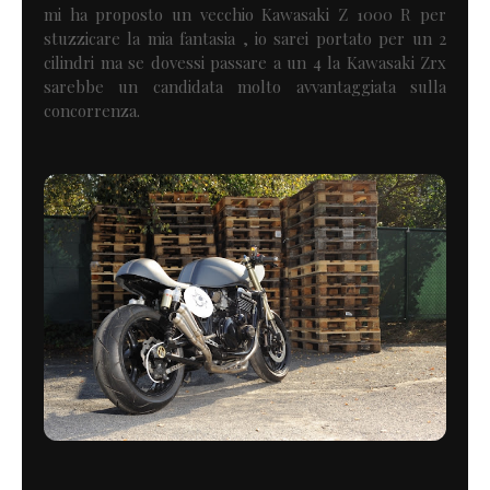
mi ha proposto un vecchio Kawasaki Z 1000 R per
stuzzicare la mia fantasia , io sarei portato per un 2
cilindri ma se dovessi passare a un 4 la Kawasaki Zrx
sarebbe un candidata molto avvantaggiata sulla
concorrenza.