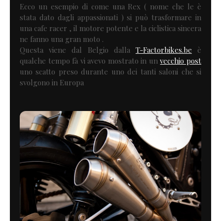
Ecco un esempio di come una Rex ( nome che le è
stata dato dagli appassionati ) si può trasformare in
una cafe racer , il motore potente e la ciclistica sincera
ne fanno una gran moto .
Questa viene dal Belgio dalla
T-Factorbikes.be
è
qualche tempo fà vi avevo mostrato in un
vecchio post
uno scatto preso durante uno dei tanti saloni che si
svolgono in Europa