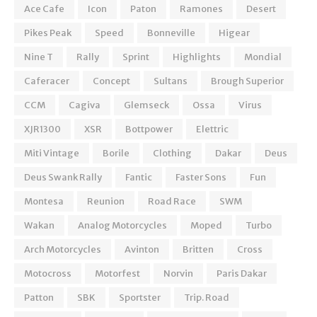
Ace Cafe
Icon
Paton
Ramones
Desert
Pikes Peak
Speed
Bonneville
Higear
Nine T
Rally
Sprint
Highlights
Mondial
Caferacer
Concept
Sultans
Brough Superior
CCM
Cagiva
Glemseck
Ossa
Virus
XJR1300
XSR
Bottpower
Elettric
Miti Vintage
Borile
Clothing
Dakar
Deus
Deus Swank Rally
Fantic
Faster Sons
Fun
Montesa
Reunion
Road Race
SWM
Wakan
Analog Motorcycles
Moped
Turbo
Arch Motorcycles
Avinton
Britten
Cross
Motocross
Motorfest
Norvin
Paris Dakar
Patton
SBK
Sportster
Trip. Road