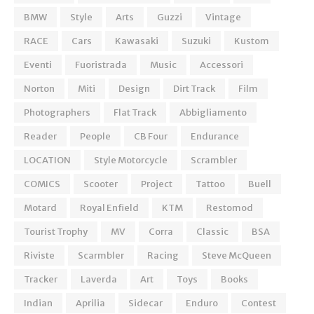
BMW
Style
Arts
Guzzi
Vintage
RACE
Cars
Kawasaki
Suzuki
Kustom
Eventi
Fuoristrada
Music
Accessori
Norton
Miti
Design
Dirt Track
Film
Photographers
Flat Track
Abbigliamento
Reader
People
CB Four
Endurance
LOCATION
Style Motorcycle
Scrambler
COMICS
Scooter
Project
Tattoo
Buell
Motard
Royal Enfield
KTM
Restomod
Tourist Trophy
MV
Corra
Classic
BSA
Riviste
Scarmbler
Racing
Steve McQueen
Tracker
Laverda
Art
Toys
Books
Indian
Aprilia
Sidecar
Enduro
Contest