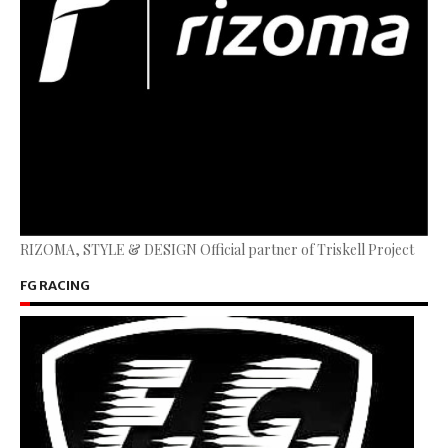
RIZOMA, STYLE & DESIGN Official partner of Triskell Project
FG RACING