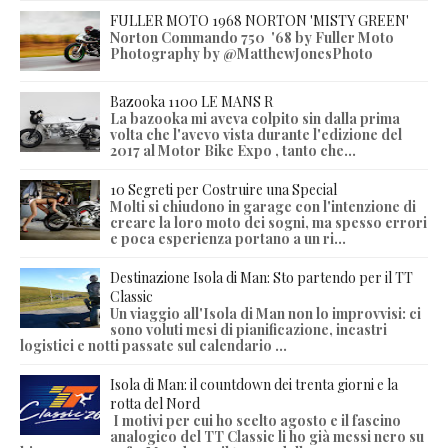
FULLER MOTO 1968 NORTON 'MISTY GREEN'
Norton Commando 750 '68 by Fuller Moto
Photography by @MatthewJonesPhoto
Bazooka 1100 LE MANS R
La bazooka mi aveva colpito sin dalla prima
volta che l'avevo vista durante l'edizione del
2017 al Motor Bike Expo , tanto che...
10 Segreti per Costruire una Special
Molti si chiudono in garage con l'intenzione di
creare la loro moto dei sogni, ma spesso errori
e poca esperienza portano a un ri...
Destinazione Isola di Man: Sto partendo per il TT
Classic
Un viaggio all'Isola di Man non lo improvvisi: ci
sono voluti mesi di pianificazione, incastri
logistici e notti passate sul calendario ...
Isola di Man: il countdown dei trenta giorni e la
rotta del Nord
I motivi per cui ho scelto agosto e il fascino
analogico del TT Classic li ho già messi nero su