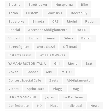
Electric
Strettracker
Husqvarna
Bike
Triton
Custom
Bmw. R9T
Rockabilly
Superbike
Bimota
CRS
Morini
Raduni
Special
AccessoriAbbilgiamento
RACER
Vincent
Eicma
Aerei
Gilera
Benelli
Streetfighter
Moto Guzzi
Off Road
Instant Classic
Wheels & Waves
YAMAHA MOTOR ITALIA
Girl
Movie
Brat
Voxan
Bobber
MBE
MOTO
Contest Special Cafe
Zaeta
Abbilgiamento
Vicent
Sprint Race
Viaggi
Drag
FERRO MAGAZINE
Japan
Joe Bar Team
Confederate
HD
Place
Indivisual
News