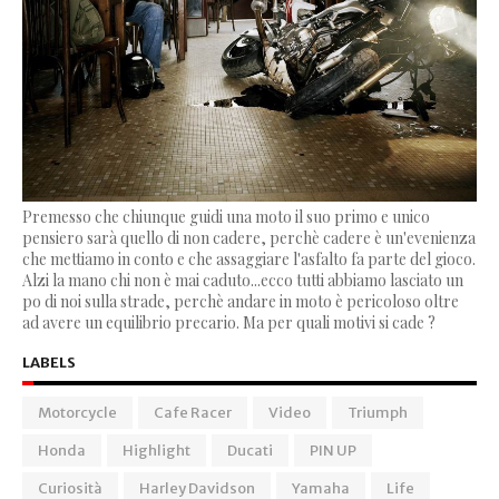
Premesso che chiunque guidi una moto il suo primo e unico
pensiero sarà quello di non cadere, perchè cadere è un'evenienza
che mettiamo in conto e che assaggiare l'asfalto fa parte del gioco.
Alzi la mano chi non è mai caduto...ecco tutti abbiamo lasciato un
po di noi sulla strade, perchè andare in moto è pericoloso oltre
ad avere un equilibrio precario. Ma per quali motivi si cade ?
LABELS
Motorcycle
Cafe Racer
Video
Triumph
Honda
Highlight
Ducati
PIN UP
Curiosità
Harley Davidson
Yamaha
Life