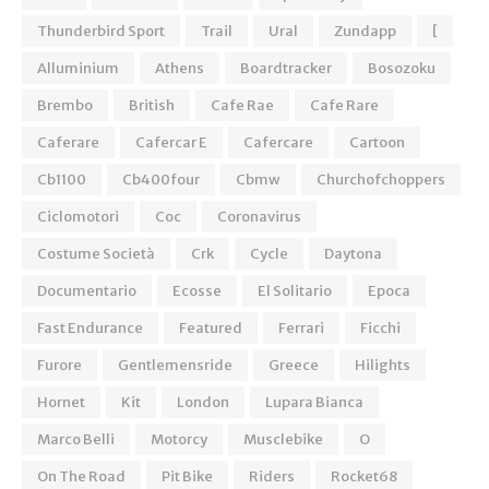
Thunderbird Sport
Trail
Ural
Zundapp
[
Alluminium
Athens
Boardtracker
Bosozoku
Brembo
British
Cafe Rae
Cafe Rare
Caferare
Cafercar E
Cafercare
Cartoon
Cb1100
Cb400four
Cbmw
Churchofchoppers
Ciclomotori
Coc
Coronavirus
Costume Società
Crk
Cycle
Daytona
Documentario
Ecosse
El Solitario
Epoca
Fast Endurance
Featured
Ferrari
Ficchi
Furore
Gentlemensride
Greece
Hilights
Hornet
Kit
London
Lupara Bianca
Marco Belli
Motorcy
Musclebike
O
On The Road
Pit Bike
Riders
Rocket68