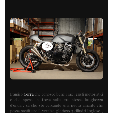
L'amico
Corra
che conosce bene i miei gusti motoristici
e che spesso si trova sulla mia stessa lunghezza
d'onda , sà che sto cercando una nuova amante che
possa sostituire il vecchio glorioso 3 cilindri Inglese ,