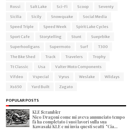
Rossi
Salt Lake
Sci-Fi
Scoop
Seventy
Sicilia
Sicily
Snowquake
Social Media
Speed Triple
Speed Week
Spirit Lake Cycles
Sport Cafe
Storytelling
Stunt
Sueprbike
Superhooligans
Supermoto
Surf
T300
The Bke Shed
Track
Travelers
Trophy
Tt Classic
Usa
Valter Moto Components
Vifdeo
Vspecial
Vyrus
Weslake
Wildays
Xs650
Yard Built
Zagato
POPULAR POSTS
KLE Scrambler
Nico Dragoni come mi aveva annunciato tempo
fà ha completato i suoi lavori sulla sua
Kawasaki KLE e mi invia questi scatti "Cia...