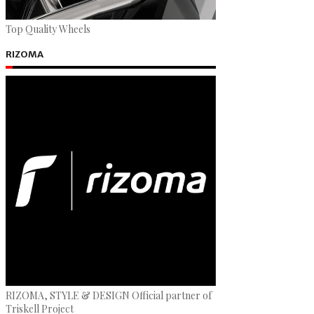
Top Quality Wheels
RIZOMA
RIZOMA, STYLE & DESIGN Official partner of
Triskell Project