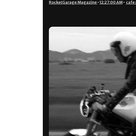
RocketGarage Magazine
•
12:27:00 AM
•
cafe 