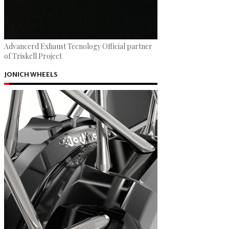
Advancerd Exhaust Tecnology Official partner
of Triskell Project
JONICH WHEELS