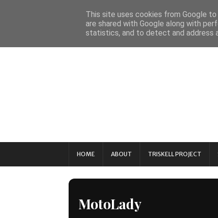
This site uses cookies from Google to d
are shared with Google along with perf
statistics, and to detect and address 
HOME
ABOUT
TRISKELL PROJECT
MotoLady