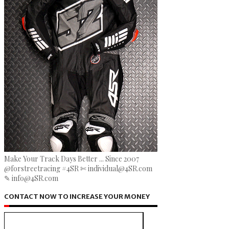
Make Your Track Days Better ... Since 2007
@forstreetracing #4SR ✄ individual@4SR.com
✎ info@4SR.com
CONTACT NOW TO INCREASE YOUR MONEY