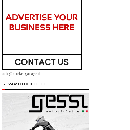
adv@rocketgarage.it
GESSI MOTOCICLETTE