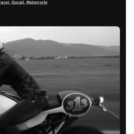
racer
,
Ducati
,
Motorcycle