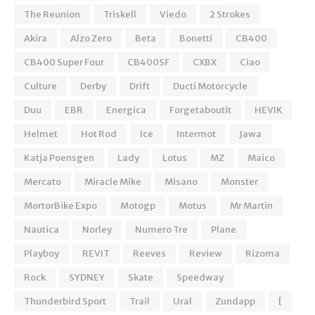
The Reunion
Triskell
Viedo
2 Strokes
Akira
Alzo Zero
Beta
Bonetti
CB400
CB400 Super Four
CB400SF
CXBX
Ciao
Culture
Derby
Drift
Ducti Motorcycle
Duu
EBR
Energica
Forgetaboutit
HEVIK
Helmet
Hot Rod
Ice
Intermot
Jawa
Katja Poensgen
Lady
Lotus
MZ
Maico
Mercato
Miracle Mike
Misano
Monster
MortorBike Expo
Motogp
Motus
Mr Martin
Nautica
Norley
Numero Tre
Plane
Playboy
REVIT
Reeves
Review
Rizoma
Rock
SYDNEY
Skate
Speedway
Thunderbird Sport
Trail
Ural
Zundapp
[