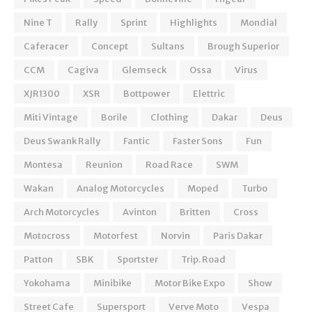
Nine T
Rally
Sprint
Highlights
Mondial
Caferacer
Concept
Sultans
Brough Superior
CCM
Cagiva
Glemseck
Ossa
Virus
XJR1300
XSR
Bottpower
Elettric
Miti Vintage
Borile
Clothing
Dakar
Deus
Deus Swank Rally
Fantic
Faster Sons
Fun
Montesa
Reunion
Road Race
SWM
Wakan
Analog Motorcycles
Moped
Turbo
Arch Motorcycles
Avinton
Britten
Cross
Motocross
Motorfest
Norvin
Paris Dakar
Patton
SBK
Sportster
Trip. Road
Yokohama
Minibike
Motor Bike Expo
Show
Street Cafe
Supersport
Verve Moto
Vespa