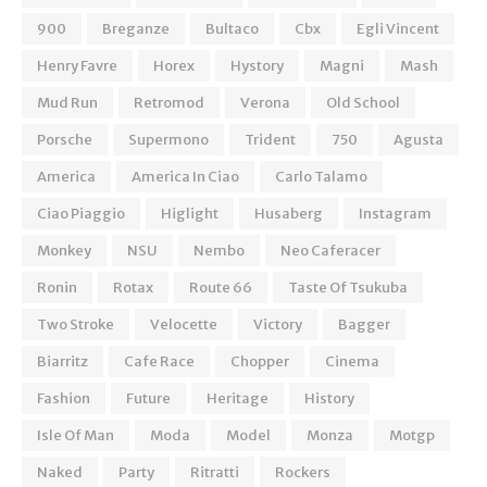
900
Breganze
Bultaco
Cbx
Egli Vincent
Henry Favre
Horex
Hystory
Magni
Mash
Mud Run
Retromod
Verona
Old School
Porsche
Supermono
Trident
750
Agusta
America
America In Ciao
Carlo Talamo
Ciao Piaggio
Higlight
Husaberg
Instagram
Monkey
NSU
Nembo
Neo Caferacer
Ronin
Rotax
Route 66
Taste Of Tsukuba
Two Stroke
Velocette
Victory
Bagger
Biarritz
Cafe Race
Chopper
Cinema
Fashion
Future
Heritage
History
Isle Of Man
Moda
Model
Monza
Motgp
Naked
Party
Ritratti
Rockers