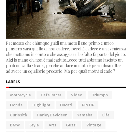
Premesso che chiunque guidi una moto il suo primo e unico
pensiero sarà quello di non cadere, perchè cadere è un'evenienza
che mettiamo in conto e che assaggiare l'asfalto fa parte del gioco.
Alzi la mano chi non è mai caduto...ecco tutti abbiamo lasciato un
po di noi sulla strade, perchè andare in moto è pericoloso oltre
ad avere un equilibrio precario. Ma per quali motivi si cade ?
LABELS
Motorcycle
Cafe Racer
Video
Triumph
Honda
Highlight
Ducati
PIN UP
Curiosità
Harley Davidson
Yamaha
Life
BMW
Style
Arts
Guzzi
Vintage