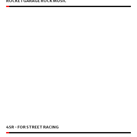
ROCKETGARAGE ROCK MUSIC
4SR - FOR STREET RACING