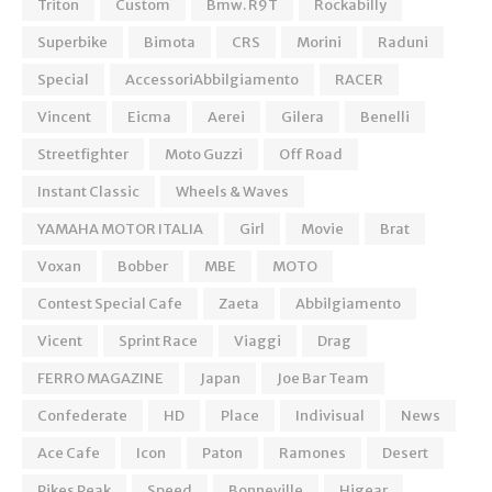
Triton
Custom
Bmw. R9T
Rockabilly
Superbike
Bimota
CRS
Morini
Raduni
Special
AccessoriAbbilgiamento
RACER
Vincent
Eicma
Aerei
Gilera
Benelli
Streetfighter
Moto Guzzi
Off Road
Instant Classic
Wheels & Waves
YAMAHA MOTOR ITALIA
Girl
Movie
Brat
Voxan
Bobber
MBE
MOTO
Contest Special Cafe
Zaeta
Abbilgiamento
Vicent
Sprint Race
Viaggi
Drag
FERRO MAGAZINE
Japan
Joe Bar Team
Confederate
HD
Place
Indivisual
News
Ace Cafe
Icon
Paton
Ramones
Desert
Pikes Peak
Speed
Bonneville
Higear