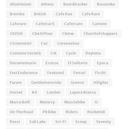
Alluminium
Athens
Boardtracker
Bosozoku
Brembo
British
Cafe Rae
Cafe Rare
Caferare
Cafercar E
Cafercare
Cartoon
Cb1100
Cb400four
Cbmw
Churchofchoppers
Ciclomotori
Coc
Coronavirus
Costume Società
Crk
Cycle
Daytona
Documentario
Ecosse
El Solitario
Epoca
Fast Endurance
Featured
Ferrari
Ficchi
Furore
Gentlemensride
Greece
Hilights
Hornet
Kit
London
Lupara Bianca
Marco Belli
Motorcy
Musclebike
O
On The Road
Pit Bike
Riders
Rocket68
Rossi
Salt Lake
Sci-Fi
Scoop
Seventy