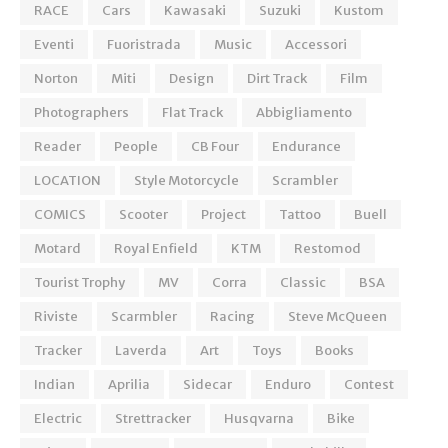
RACE
Cars
Kawasaki
Suzuki
Kustom
Eventi
Fuoristrada
Music
Accessori
Norton
Miti
Design
Dirt Track
Film
Photographers
Flat Track
Abbigliamento
Reader
People
CB Four
Endurance
LOCATION
Style Motorcycle
Scrambler
COMICS
Scooter
Project
Tattoo
Buell
Motard
Royal Enfield
KTM
Restomod
Tourist Trophy
MV
Corra
Classic
BSA
Riviste
Scarmbler
Racing
Steve McQueen
Tracker
Laverda
Art
Toys
Books
Indian
Aprilia
Sidecar
Enduro
Contest
Electric
Strettracker
Husqvarna
Bike