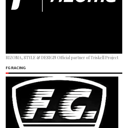
RIZOMA, STYLE & DESIGN Official partner of Triskell Project
FG RACING