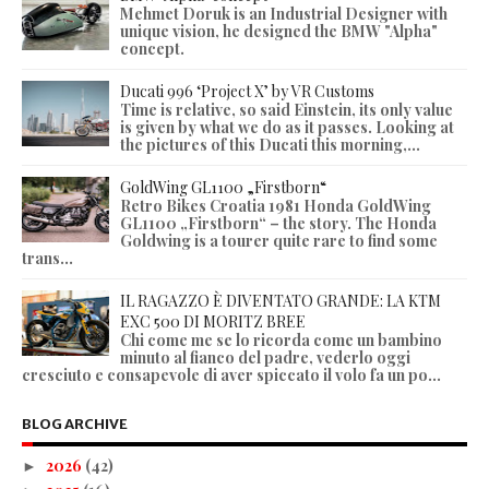
Mehmet Doruk is an Industrial Designer with
unique vision, he designed the BMW "Alpha"
concept.
Ducati 996 ‘Project X’ by VR Customs
Time is relative, so said Einstein, its only value
is given by what we do as it passes. Looking at
the pictures of this Ducati this morning,...
GoldWing GL1100 „Firstborn“
Retro Bikes Croatia 1981 Honda GoldWing
GL1100 „Firstborn“ – the story. The Honda
Goldwing is a tourer quite rare to find some
trans...
IL RAGAZZO È DIVENTATO GRANDE: LA KTM
EXC 500 DI MORITZ BREE
Chi come me se lo ricorda come un bambino
minuto al fianco del padre, vederlo oggi
cresciuto e consapevole di aver spiccato il volo fa un po...
BLOG ARCHIVE
2026
(42)
►