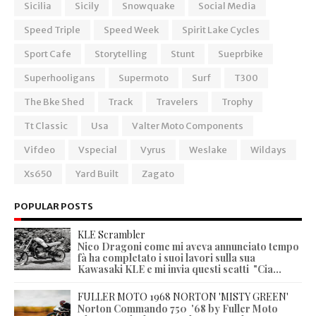
Sicilia
Sicily
Snowquake
Social Media
Speed Triple
Speed Week
Spirit Lake Cycles
Sport Cafe
Storytelling
Stunt
Sueprbike
Superhooligans
Supermoto
Surf
T300
The Bke Shed
Track
Travelers
Trophy
Tt Classic
Usa
Valter Moto Components
Vifdeo
Vspecial
Vyrus
Weslake
Wildays
Xs650
Yard Built
Zagato
POPULAR POSTS
KLE Scrambler
Nico Dragoni come mi aveva annunciato tempo
fà ha completato i suoi lavori sulla sua
Kawasaki KLE e mi invia questi scatti "Cia...
FULLER MOTO 1968 NORTON 'MISTY GREEN'
Norton Commando 750 '68 by Fuller Moto