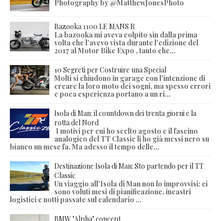
Photography by @MatthewJonesPhoto
Bazooka 1100 LE MANS R
La bazooka mi aveva colpito sin dalla prima
volta che l'avevo vista durante l'edizione del
2017 al Motor Bike Expo , tanto che...
10 Segreti per Costruire una Special
Molti si chiudono in garage con l'intenzione di
creare la loro moto dei sogni, ma spesso errori
e poca esperienza portano a un ri...
Isola di Man: il countdown dei trenta giorni e la
rotta del Nord
I motivi per cui ho scelto agosto e il fascino
analogico del TT Classic li ho già messi nero su
bianco un mese fa. Ma adesso il tempo delle...
Destinazione Isola di Man: Sto partendo per il TT
Classic
Un viaggio all'Isola di Man non lo improvvisi: ci
sono voluti mesi di pianificazione, incastri
logistici e notti passate sul calendario ...
BMW "Alpha" concept