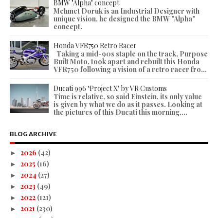
BMW "Alpha" concept
Mehmet Doruk is an Industrial Designer with
unique vision, he designed the BMW "Alpha"
concept.
Honda VFR750 Retro Racer
Taking a mid-90s staple on the track, Purpose
Built Moto, took apart and rebuilt this Honda
VFR750 following a vision of a retro racer fro...
Ducati 996 ‘Project X’ by VR Customs
Time is relative, so said Einstein, its only value
is given by what we do as it passes. Looking at
the pictures of this Ducati this morning,...
BLOG ARCHIVE
2026
(42)
►
2025
(16)
►
2024
(27)
►
2023
(49)
►
2022
(121)
►
2021
(230)
►