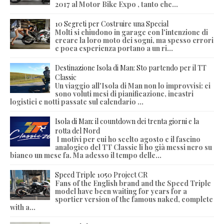
2017 al Motor Bike Expo , tanto che...
10 Segreti per Costruire una Special
Molti si chiudono in garage con l'intenzione di
creare la loro moto dei sogni, ma spesso errori
e poca esperienza portano a un ri...
Destinazione Isola di Man: Sto partendo per il TT
Classic
Un viaggio all'Isola di Man non lo improvvisi: ci
sono voluti mesi di pianificazione, incastri
logistici e notti passate sul calendario ...
Isola di Man: il countdown dei trenta giorni e la
rotta del Nord
I motivi per cui ho scelto agosto e il fascino
analogico del TT Classic li ho già messi nero su
bianco un mese fa. Ma adesso il tempo delle...
Speed Triple 1050 Project CR
Fans of the English brand and the Speed Triple
model have been waiting for years for a
sportier version of the famous naked, complete
with a...