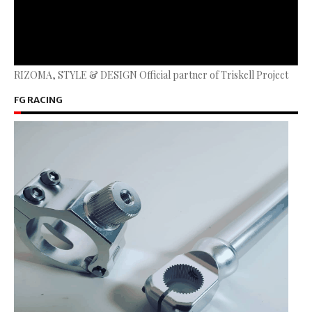
RIZOMA, STYLE & DESIGN Official partner of Triskell Project
FG RACING