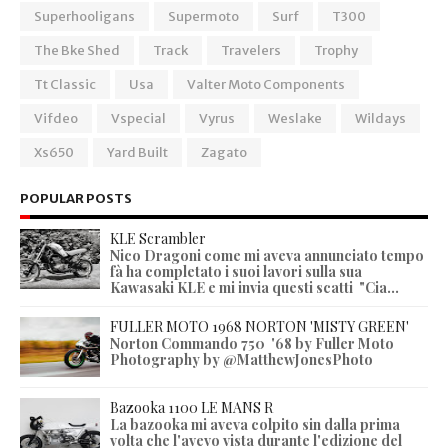
Superhooligans
Supermoto
Surf
T300
The Bke Shed
Track
Travelers
Trophy
Tt Classic
Usa
Valter Moto Components
Vifdeo
Vspecial
Vyrus
Weslake
Wildays
Xs650
Yard Built
Zagato
POPULAR POSTS
KLE Scrambler
Nico Dragoni come mi aveva annunciato tempo
fà ha completato i suoi lavori sulla sua
Kawasaki KLE e mi invia questi scatti "Cia...
FULLER MOTO 1968 NORTON 'MISTY GREEN'
Norton Commando 750 '68 by Fuller Moto
Photography by @MatthewJonesPhoto
Bazooka 1100 LE MANS R
La bazooka mi aveva colpito sin dalla prima
volta che l'avevo vista durante l'edizione del