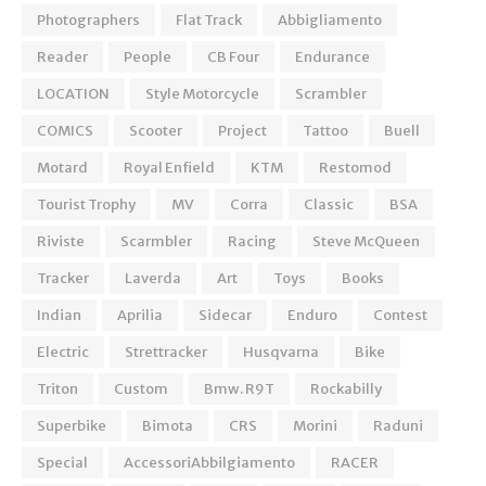
Photographers
Flat Track
Abbigliamento
Reader
People
CB Four
Endurance
LOCATION
Style Motorcycle
Scrambler
COMICS
Scooter
Project
Tattoo
Buell
Motard
Royal Enfield
KTM
Restomod
Tourist Trophy
MV
Corra
Classic
BSA
Riviste
Scarmbler
Racing
Steve McQueen
Tracker
Laverda
Art
Toys
Books
Indian
Aprilia
Sidecar
Enduro
Contest
Electric
Strettracker
Husqvarna
Bike
Triton
Custom
Bmw. R9T
Rockabilly
Superbike
Bimota
CRS
Morini
Raduni
Special
AccessoriAbbilgiamento
RACER