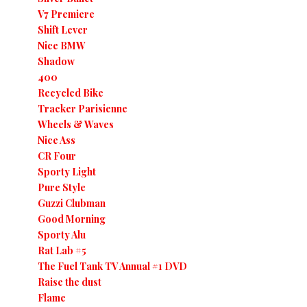
V7 Premiere
Shift Lever
Nice BMW
Shadow
400
Recycled Bike
Tracker Parisienne
Wheels & Waves
Nice Ass
CR Four
Sporty Light
Pure Style
Guzzi Clubman
Good Morning
Sporty Alu
Rat Lab #5
The Fuel Tank TV Annual #1 DVD
Raise the dust
Flame