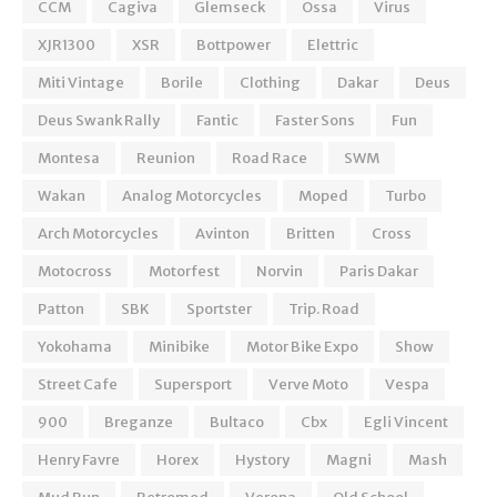
CCM
Cagiva
Glemseck
Ossa
Virus
XJR1300
XSR
Bottpower
Elettric
Miti Vintage
Borile
Clothing
Dakar
Deus
Deus Swank Rally
Fantic
Faster Sons
Fun
Montesa
Reunion
Road Race
SWM
Wakan
Analog Motorcycles
Moped
Turbo
Arch Motorcycles
Avinton
Britten
Cross
Motocross
Motorfest
Norvin
Paris Dakar
Patton
SBK
Sportster
Trip. Road
Yokohama
Minibike
Motor Bike Expo
Show
Street Cafe
Supersport
Verve Moto
Vespa
900
Breganze
Bultaco
Cbx
Egli Vincent
Henry Favre
Horex
Hystory
Magni
Mash