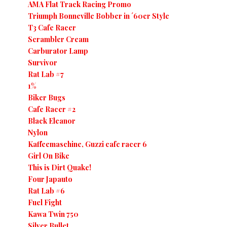
AMA Flat Track Racing Promo
Triumph Bonneville Bobber in ´60er Style
T3 Cafe Racer
Scrambler Cream
Carburator Lamp
Survivor
Rat Lab #7
1%
Biker Bugs
Cafe Racer #2
Black Eleanor
Nylon
Kaffeemaschine, Guzzi cafe racer 6
Girl On Bike
This is Dirt Quake!
Four Japauto
Rat Lab #6
Fuel Fight
Kawa Twin 750
Silver Bullet