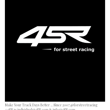
Make Your Track Days Better ... Since 2007 @forstreetracing
#4SR ✄ individual@4SR.com ✎ info@4SR.com