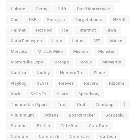
Culture
Derby
Drift
Ducti Motorcycle
Duu
EBR
Energica
Forgetaboutit
HEVIK
Helmet
Hot Rod
Ice
Intermot
Jawa
Katja Poensgen
Lady
Lotus
MZ
Maico
Mercato
Miracle Mike
Misano
Monster
MortorBike Expo
Motogp
Motus
Mr Martin
Nautica
Norley
Numero Tre
Plane
Playboy
REVIT
Reeves
Review
Rizoma
Rock
SYDNEY
Skate
Speedway
Thunderbird Sport
Trail
Ural
Zundapp
[
Alluminium
Athens
Boardtracker
Bosozoku
Brembo
British
Cafe Rae
Cafe Rare
Caferare
Cafercar E
Cafercare
Cartoon