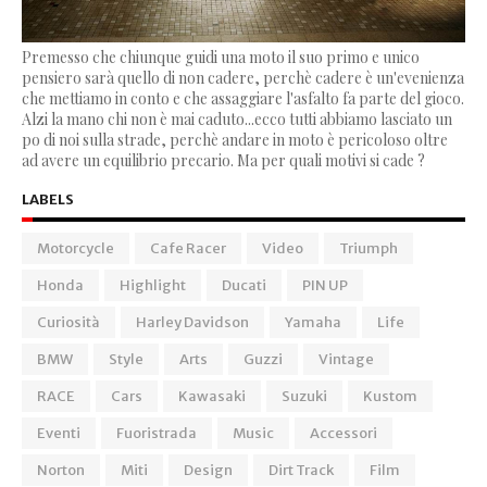
Premesso che chiunque guidi una moto il suo primo e unico
pensiero sarà quello di non cadere, perchè cadere è un'evenienza
che mettiamo in conto e che assaggiare l'asfalto fa parte del gioco.
Alzi la mano chi non è mai caduto...ecco tutti abbiamo lasciato un
po di noi sulla strade, perchè andare in moto è pericoloso oltre
ad avere un equilibrio precario. Ma per quali motivi si cade ?
LABELS
Motorcycle
Cafe Racer
Video
Triumph
Honda
Highlight
Ducati
PIN UP
Curiosità
Harley Davidson
Yamaha
Life
BMW
Style
Arts
Guzzi
Vintage
RACE
Cars
Kawasaki
Suzuki
Kustom
Eventi
Fuoristrada
Music
Accessori
Norton
Miti
Design
Dirt Track
Film