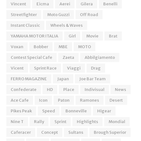
Vincent
Eicma
Aerei
Gilera
Benelli
Streetfighter
Moto Guzzi
Off Road
Instant Classic
Wheels & Waves
YAMAHA MOTOR ITALIA
Girl
Movie
Brat
Voxan
Bobber
MBE
MOTO
Contest Special Cafe
Zaeta
Abbilgiamento
Vicent
Sprint Race
Viaggi
Drag
FERRO MAGAZINE
Japan
Joe Bar Team
Confederate
HD
Place
Indivisual
News
Ace Cafe
Icon
Paton
Ramones
Desert
Pikes Peak
Speed
Bonneville
Higear
Nine T
Rally
Sprint
Highlights
Mondial
Caferacer
Concept
Sultans
Brough Superior