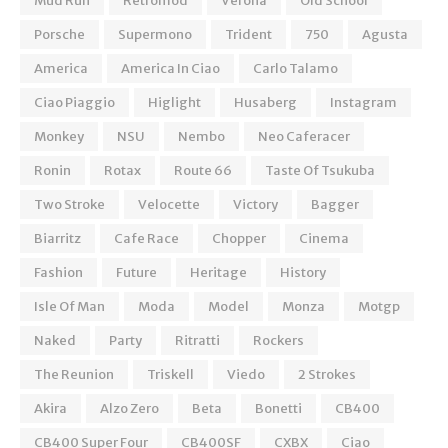
Mud Run
Retromod
Verona
Old School
Porsche
Supermono
Trident
750
Agusta
America
America In Ciao
Carlo Talamo
Ciao Piaggio
Higlight
Husaberg
Instagram
Monkey
NSU
Nembo
Neo Caferacer
Ronin
Rotax
Route 66
Taste Of Tsukuba
Two Stroke
Velocette
Victory
Bagger
Biarritz
Cafe Race
Chopper
Cinema
Fashion
Future
Heritage
History
Isle Of Man
Moda
Model
Monza
Motgp
Naked
Party
Ritratti
Rockers
The Reunion
Triskell
Viedo
2 Strokes
Akira
Alzo Zero
Beta
Bonetti
CB400
CB400 Super Four
CB400SF
CXBX
Ciao