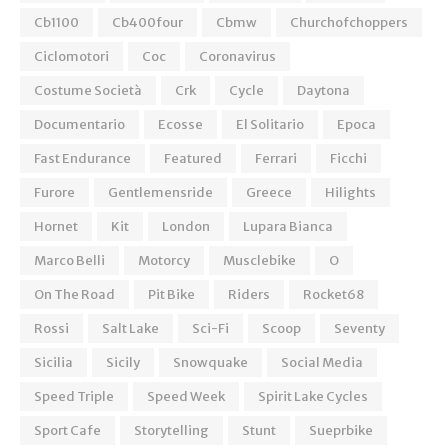
Cb1100
Cb400four
Cbmw
Churchofchoppers
Ciclomotori
Coc
Coronavirus
Costume Società
Crk
Cycle
Daytona
Documentario
Ecosse
El Solitario
Epoca
Fast Endurance
Featured
Ferrari
Ficchi
Furore
Gentlemensride
Greece
Hilights
Hornet
Kit
London
Lupara Bianca
Marco Belli
Motorcy
Musclebike
O
On The Road
Pit Bike
Riders
Rocket68
Rossi
Salt Lake
Sci-Fi
Scoop
Seventy
Sicilia
Sicily
Snowquake
Social Media
Speed Triple
Speed Week
Spirit Lake Cycles
Sport Cafe
Storytelling
Stunt
Sueprbike